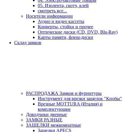
04. Электро-бытовые товары
05. Изолента, скотч, клей
смотреть все...
Носители информации
Аудио и видео кассеты
Конверты, стойки и прочее
Оптические диски (CD, DVD, Blu-Ray)
Карты памяти, флеш-диски
Склад замков
РАСПРОДАЖА Замков и фурнитуры
Инструмент для врезки защелок "Кнобы"
Врезные MOTTURA (Италия) и
комплектующие
Доводчики дверные
ЗАМКИ РАЗНЫЕ
ЗАЩЕЛКИ межкомнатные
Защелки APECS