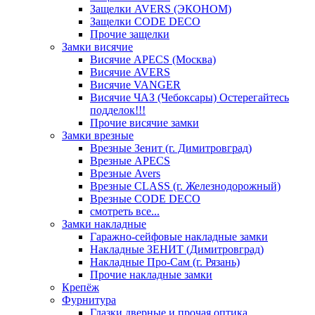
Защелки AVERS (ЭКОНОМ)
Защелки CODE DECO
Прочие защелки
Замки висячие
Висячие APECS (Москва)
Висячие AVERS
Висячие VANGER
Висячие ЧАЗ (Чебоксары) Остерегайтесь
подделок!!!
Прочие висячие замки
Замки врезные
Врезные Зенит (г. Димитровград)
Врезные APECS
Врезные Avers
Врезные CLASS (г. Железнодорожный)
Врезные CODE DECO
смотреть все...
Замки накладные
Гаражно-сейфовые накладные замки
Накладные ЗЕНИТ (Димитровград)
Накладные Про-Сам (г. Рязань)
Прочие накладные замки
Крепёж
Фурнитура
Глазки дверные и прочая оптика