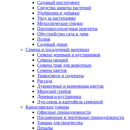
Садовый инструмент
Средства защиты растений
Удобрения и добавки
Уход за растениями
Металлические грядки
Противогололедные реагенты
Обустройство сада и дачи
Полив
Садовый декор
Семена и посадочный материал
Семена деревьев и кустарников
Семена овощей
Семена трав для животных
Семена цветов
Травосмеси и сидераты
Рассада
Луковичные и корневища цветов
Мицелий грибов
Деревья и кустарники
Лук-севок и картофель семенной
Канцелярские товары
Офисные принадлежности
Письменные и чертёжные принадлежности
Товары для творчества
Пеналы