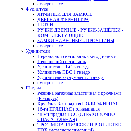
смотреть все...
Фурнитура
ЛИЧИНКИ ДЛЯ ЗАМКОВ
ДВЕРНАЯ ФУРНИТУРА
ПЕТЛИ
РУЧКИ ДВЕРНЫЕ - РУЧКИ-ЗАЩЁЛКИ -
КОМПЛЕКТУЮЩИЕ
ЗАМКИ НАВЕСНЫЕ - ПРОУШИНЫ
смотреть все...
Удлинители
Переносной светильник светодиодный
Переносной светильник
Удлинитель ПВС 3 гнезда
Удлинитель ПВС 1 гнездо
Удлинитель каучуковый 3 гнезда
смотреть все...
Шнуры
Резинка багажная эластичная с крючками
(Беларусь)
Кручёная 3-х прядная ПОЛИЭФИРНАЯ
16-ти ПРЯДНАЯ полиамидная
48-ми прядная ВСС (СТРАХОВОЧНО-
СПАСАТЕЛЬНАЯ)
ТРОС МЕТАЛЛИЧЕСКИЙ В ОПЛЕТКЕ
ПВХ (металлополимерный)