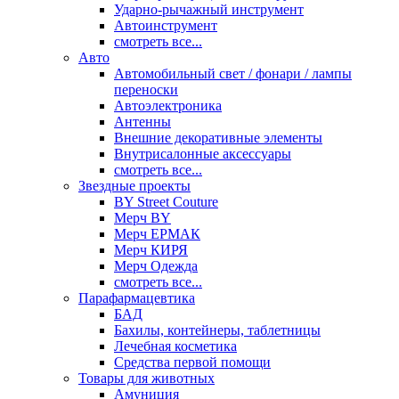
Ударно-рычажный инструмент
Автоинструмент
смотреть все...
Авто
Автомобильный свет / фонари / лампы
переноски
Автоэлектроника
Антенны
Внешние декоративные элементы
Внутрисалонные аксессуары
смотреть все...
Звездные проекты
BY Street Couture
Мерч BY
Мерч ЕРМАК
Мерч КИРЯ
Мерч Одежда
смотреть все...
Парафармацевтика
БАД
Бахилы, контейнеры, таблетницы
Лечебная косметика
Средства первой помощи
Товары для животных
Амуниция