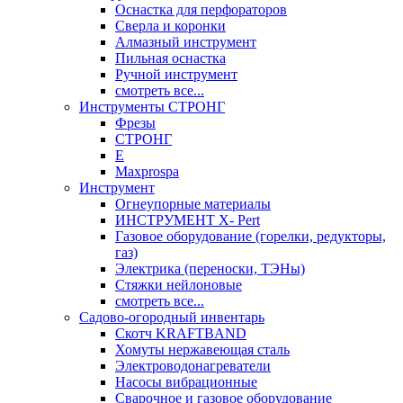
Оснастка для перфораторов
Сверла и коронки
Алмазный инструмент
Пильная оснастка
Ручной инструмент
смотреть все...
Инструменты СТРОНГ
Фрезы
СТРОНГ
Е
Maxprospa
Инструмент
Огнеупорные материалы
ИНСТРУМЕНТ X- Pert
Газовое оборудование (горелки, редукторы,
газ)
Электрика (переноски, ТЭНы)
Стяжки нейлоновые
смотреть все...
Садово-огородный инвентарь
Скотч KRAFTBAND
Хомуты нержавеющая сталь
Электроводонагреватели
Насосы вибрационные
Сварочное и газовое оборудование