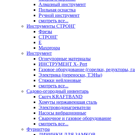
Алмазный инструмент
Пильная оснастка
Ручной инструмент
смотреть все...
Инструменты СТРОНГ
Фрезы
СТРОНГ
Е
Maxprospa
Инструмент
Огнеупорные материалы
ИНСТРУМЕНТ X- Pert
Газовое оборудование (горелки, редукторы, га
Электрика (переноски, ТЭНы)
Стяжки нейлоновые
смотреть все...
Садово-огородный инвентарь
Скотч KRAFTBAND
Хомуты нержавеющая сталь
Электроводонагреватели
Насосы вибрационные
Сварочное и газовое оборудование
смотреть все...
Фурнитура
ЛИЧИНКИ ДЛЯ ЗАМКОВ