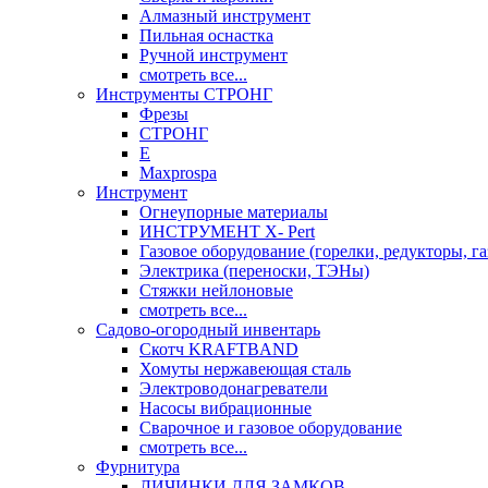
Алмазный инструмент
Пильная оснастка
Ручной инструмент
смотреть все...
Инструменты СТРОНГ
Фрезы
СТРОНГ
Е
Maxprospa
Инструмент
Огнеупорные материалы
ИНСТРУМЕНТ X- Pert
Газовое оборудование (горелки, редукторы, га
Электрика (переноски, ТЭНы)
Стяжки нейлоновые
смотреть все...
Садово-огородный инвентарь
Скотч KRAFTBAND
Хомуты нержавеющая сталь
Электроводонагреватели
Насосы вибрационные
Сварочное и газовое оборудование
смотреть все...
Фурнитура
ЛИЧИНКИ ДЛЯ ЗАМКОВ