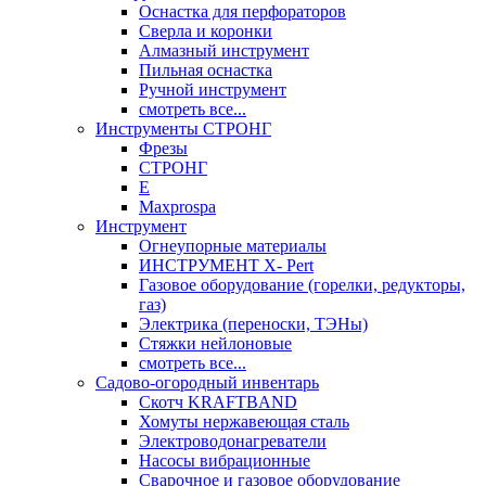
Оснастка для перфораторов
Сверла и коронки
Алмазный инструмент
Пильная оснастка
Ручной инструмент
смотреть все...
Инструменты СТРОНГ
Фрезы
СТРОНГ
Е
Maxprospa
Инструмент
Огнеупорные материалы
ИНСТРУМЕНТ X- Pert
Газовое оборудование (горелки, редукторы,
газ)
Электрика (переноски, ТЭНы)
Стяжки нейлоновые
смотреть все...
Садово-огородный инвентарь
Скотч KRAFTBAND
Хомуты нержавеющая сталь
Электроводонагреватели
Насосы вибрационные
Сварочное и газовое оборудование