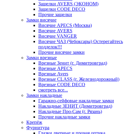
Защелки AVERS (ЭКОНОМ)
Защелки CODE DECO
Прочие защелки
Замки висячие
Висячие APECS (Москва)
Висячие AVERS
Висячие VANGER
Висячие ЧАЗ (Чебоксары) Остерегайтесь
подделок!!!
Прочие висячие замки
Замки врезные
Врезные Зенит (г. Димитровград)
Врезные APECS
Врезные Avers
Врезные CLASS (г. Железнодорожный)
Врезные CODE DECO
смотреть все...
Замки накладные
Гаражно-сейфовые накладные замки
Накладные ЗЕНИТ (Димитровград)
Накладные Про-Сам (г. Рязань)
Прочие накладные замки
Крепёж
Фурнитура
Глазки дверные и прочая оптика