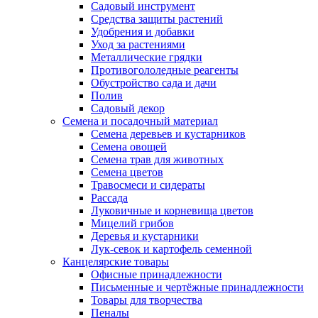
Садовый инструмент
Средства защиты растений
Удобрения и добавки
Уход за растениями
Металлические грядки
Противогололедные реагенты
Обустройство сада и дачи
Полив
Садовый декор
Семена и посадочный материал
Семена деревьев и кустарников
Семена овощей
Семена трав для животных
Семена цветов
Травосмеси и сидераты
Рассада
Луковичные и корневища цветов
Мицелий грибов
Деревья и кустарники
Лук-севок и картофель семенной
Канцелярские товары
Офисные принадлежности
Письменные и чертёжные принадлежности
Товары для творчества
Пеналы