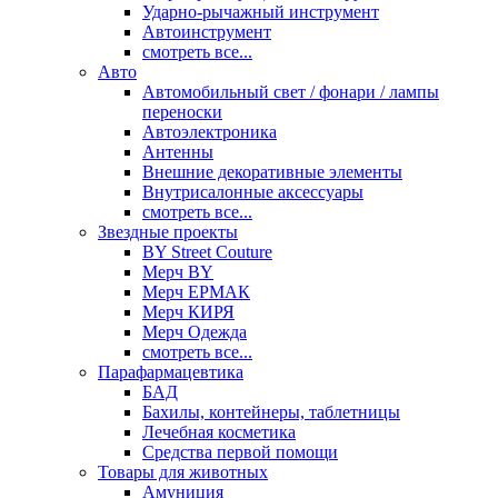
Ударно-рычажный инструмент
Автоинструмент
смотреть все...
Авто
Автомобильный свет / фонари / лампы
переноски
Автоэлектроника
Антенны
Внешние декоративные элементы
Внутрисалонные аксессуары
смотреть все...
Звездные проекты
BY Street Couture
Мерч BY
Мерч ЕРМАК
Мерч КИРЯ
Мерч Одежда
смотреть все...
Парафармацевтика
БАД
Бахилы, контейнеры, таблетницы
Лечебная косметика
Средства первой помощи
Товары для животных
Амуниция