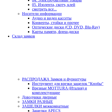
04. Электро-бытовые товары
05. Изолента, скотч, клей
смотреть все...
Носители информации
Аудио и видео кассеты
Конверты, стойки и прочее
Оптические диски (CD, DVD, Blu-Ray)
Карты памяти, флеш-диски
Склад замков
РАСПРОДАЖА Замков и фурнитуры
Инструмент для врезки защелок "Кнобы"
Врезные MOTTURA (Италия) и
комплектующие
Доводчики дверные
ЗАМКИ РАЗНЫЕ
ЗАЩЕЛКИ межкомнатные
Защелки APECS