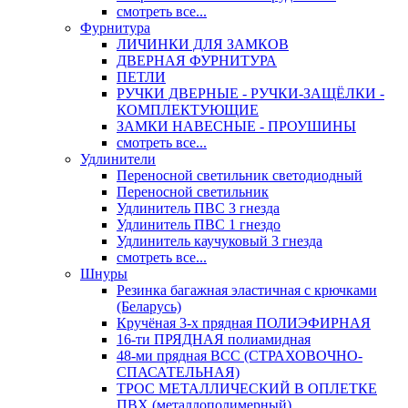
смотреть все...
Фурнитура
ЛИЧИНКИ ДЛЯ ЗАМКОВ
ДВЕРНАЯ ФУРНИТУРА
ПЕТЛИ
РУЧКИ ДВЕРНЫЕ - РУЧКИ-ЗАЩЁЛКИ -
КОМПЛЕКТУЮЩИЕ
ЗАМКИ НАВЕСНЫЕ - ПРОУШИНЫ
смотреть все...
Удлинители
Переносной светильник светодиодный
Переносной светильник
Удлинитель ПВС 3 гнезда
Удлинитель ПВС 1 гнездо
Удлинитель каучуковый 3 гнезда
смотреть все...
Шнуры
Резинка багажная эластичная с крючками
(Беларусь)
Кручёная 3-х прядная ПОЛИЭФИРНАЯ
16-ти ПРЯДНАЯ полиамидная
48-ми прядная ВСС (СТРАХОВОЧНО-
СПАСАТЕЛЬНАЯ)
ТРОС МЕТАЛЛИЧЕСКИЙ В ОПЛЕТКЕ
ПВХ (металлополимерный)