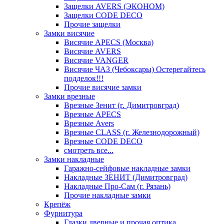
Защелки AVERS (ЭКОНОМ)
Защелки CODE DECO
Прочие защелки
Замки висячие
Висячие APECS (Москва)
Висячие AVERS
Висячие VANGER
Висячие ЧАЗ (Чебоксары) Остерегайтесь
подделок!!!
Прочие висячие замки
Замки врезные
Врезные Зенит (г. Димитровград)
Врезные APECS
Врезные Avers
Врезные CLASS (г. Железнодорожный)
Врезные CODE DECO
смотреть все...
Замки накладные
Гаражно-сейфовые накладные замки
Накладные ЗЕНИТ (Димитровград)
Накладные Про-Сам (г. Рязань)
Прочие накладные замки
Крепёж
Фурнитура
Глазки дверные и прочая оптика