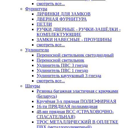
смотреть все...
Фурнитура
ЛИЧИНКИ ДЛЯ ЗАМКОВ
ДВЕРНАЯ ФУРНИТУРА
ПЕТЛИ
РУЧКИ ДВЕРНЫЕ - РУЧКИ-ЗАЩЁЛКИ -
КОМПЛЕКТУЮЩИЕ
ЗАМКИ НАВЕСНЫЕ - ПРОУШИНЫ
смотреть все...
Удлинители
Переносной светильник светодиодный
Переносной светильник
Удлинитель ПВС 3 гнезда
Удлинитель ПВС 1 гнездо
Удлинитель каучуковый 3 гнезда
смотреть все...
Шнуры
Резинка багажная эластичная с крючками
(Беларусь)
Кручёная 3-х прядная ПОЛИЭФИРНАЯ
16-ти ПРЯДНАЯ полиамидная
48-ми прядная ВСС (СТРАХОВОЧНО-
СПАСАТЕЛЬНАЯ)
ТРОС МЕТАЛЛИЧЕСКИЙ В ОПЛЕТКЕ
ПВХ (металлополимерный)