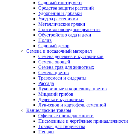
Садовый инструмент
Средства защиты растений
Удобрения и добавки
Уход за растениями
Металлические грядки
Противогололедные реагенты
Обустройство сада и дачи
Полив
Садовый декор
Семена и посадочный материал
Семена деревьев и кустарников
Семена овощей
Семена трав для животных
Семена цветов
Травосмеси и сидераты
Рассада
Луковичные и корневища цветов
Мицелий грибов
Деревья и кустарники
Лук-севок и картофель семенной
Канцелярские товары
Офисные принадлежности
Письменные и чертёжные принадлежности
Товары для творчества
Пеналы