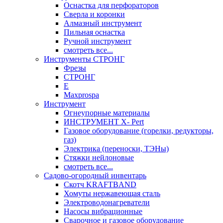
Оснастка для перфораторов
Сверла и коронки
Алмазный инструмент
Пильная оснастка
Ручной инструмент
смотреть все...
Инструменты СТРОНГ
Фрезы
СТРОНГ
Е
Maxprospa
Инструмент
Огнеупорные материалы
ИНСТРУМЕНТ X- Pert
Газовое оборудование (горелки, редукторы,
газ)
Электрика (переноски, ТЭНы)
Стяжки нейлоновые
смотреть все...
Садово-огородный инвентарь
Скотч KRAFTBAND
Хомуты нержавеющая сталь
Электроводонагреватели
Насосы вибрационные
Сварочное и газовое оборудование