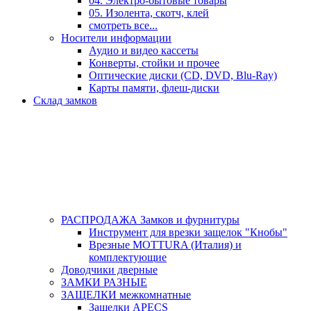
04. Электро-бытовые товары
05. Изолента, скотч, клей
смотреть все...
Носители информации
Аудио и видео кассеты
Конверты, стойки и прочее
Оптические диски (CD, DVD, Blu-Ray)
Карты памяти, флеш-диски
Склад замков
РАСПРОДАЖА Замков и фурнитуры
Инструмент для врезки защелок "Кнобы"
Врезные MOTTURA (Италия) и
комплектующие
Доводчики дверные
ЗАМКИ РАЗНЫЕ
ЗАЩЕЛКИ межкомнатные
Защелки APECS