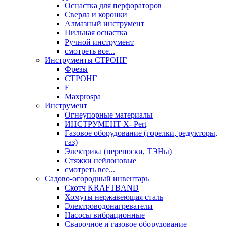
Оснастка для перфораторов
Сверла и коронки
Алмазный инструмент
Пильная оснастка
Ручной инструмент
смотреть все...
Инструменты СТРОНГ
Фрезы
СТРОНГ
Е
Maxprospa
Инструмент
Огнеупорные материалы
ИНСТРУМЕНТ X- Pert
Газовое оборудование (горелки, редукторы,
газ)
Электрика (переноски, ТЭНы)
Стяжки нейлоновые
смотреть все...
Садово-огородный инвентарь
Скотч KRAFTBAND
Хомуты нержавеющая сталь
Электроводонагреватели
Насосы вибрационные
Сварочное и газовое оборудование