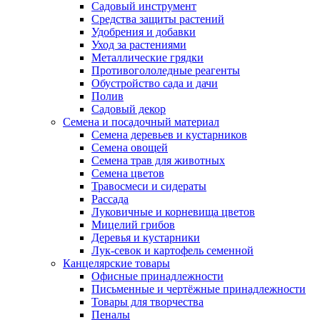
Садовый инструмент
Средства защиты растений
Удобрения и добавки
Уход за растениями
Металлические грядки
Противогололедные реагенты
Обустройство сада и дачи
Полив
Садовый декор
Семена и посадочный материал
Семена деревьев и кустарников
Семена овощей
Семена трав для животных
Семена цветов
Травосмеси и сидераты
Рассада
Луковичные и корневища цветов
Мицелий грибов
Деревья и кустарники
Лук-севок и картофель семенной
Канцелярские товары
Офисные принадлежности
Письменные и чертёжные принадлежности
Товары для творчества
Пеналы