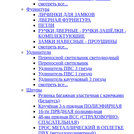
смотреть все...
Фурнитура
ЛИЧИНКИ ДЛЯ ЗАМКОВ
ДВЕРНАЯ ФУРНИТУРА
ПЕТЛИ
РУЧКИ ДВЕРНЫЕ - РУЧКИ-ЗАЩЁЛКИ -
КОМПЛЕКТУЮЩИЕ
ЗАМКИ НАВЕСНЫЕ - ПРОУШИНЫ
смотреть все...
Удлинители
Переносной светильник светодиодный
Переносной светильник
Удлинитель ПВС 3 гнезда
Удлинитель ПВС 1 гнездо
Удлинитель каучуковый 3 гнезда
смотреть все...
Шнуры
Резинка багажная эластичная с крючками
(Беларусь)
Кручёная 3-х прядная ПОЛИЭФИРНАЯ
16-ти ПРЯДНАЯ полиамидная
48-ми прядная ВСС (СТРАХОВОЧНО-
СПАСАТЕЛЬНАЯ)
ТРОС МЕТАЛЛИЧЕСКИЙ В ОПЛЕТКЕ
ПВХ (металлополимерный)