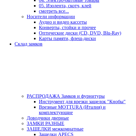
04. Электро-бытовые товары
05. Изолента, скотч, клей
смотреть все...
Носители информации
Аудио и видео кассеты
Конверты, стойки и прочее
Оптические диски (CD, DVD, Blu-Ray)
Карты памяти, флеш-диски
Склад замков
РАСПРОДАЖА Замков и фурнитуры
Инструмент для врезки защелок "Кнобы"
Врезные MOTTURA (Италия) и
комплектующие
Доводчики дверные
ЗАМКИ РАЗНЫЕ
ЗАЩЕЛКИ межкомнатные
Защелки APECS