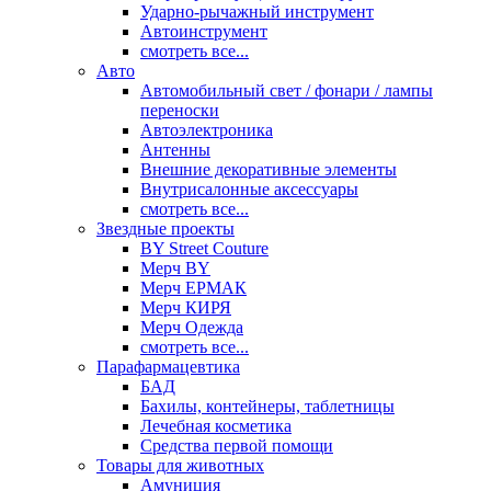
Ударно-рычажный инструмент
Автоинструмент
смотреть все...
Авто
Автомобильный свет / фонари / лампы
переноски
Автоэлектроника
Антенны
Внешние декоративные элементы
Внутрисалонные аксессуары
смотреть все...
Звездные проекты
BY Street Couture
Мерч BY
Мерч ЕРМАК
Мерч КИРЯ
Мерч Одежда
смотреть все...
Парафармацевтика
БАД
Бахилы, контейнеры, таблетницы
Лечебная косметика
Средства первой помощи
Товары для животных
Амуниция