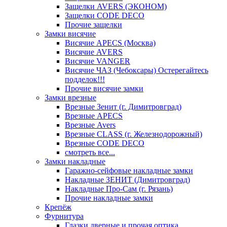
Защелки AVERS (ЭКОНОМ)
Защелки CODE DECO
Прочие защелки
Замки висячие
Висячие APECS (Москва)
Висячие AVERS
Висячие VANGER
Висячие ЧАЗ (Чебоксары) Остерегайтесь
подделок!!!
Прочие висячие замки
Замки врезные
Врезные Зенит (г. Димитровград)
Врезные APECS
Врезные Avers
Врезные CLASS (г. Железнодорожный)
Врезные CODE DECO
смотреть все...
Замки накладные
Гаражно-сейфовые накладные замки
Накладные ЗЕНИТ (Димитровград)
Накладные Про-Сам (г. Рязань)
Прочие накладные замки
Крепёж
Фурнитура
Глазки дверные и прочая оптика