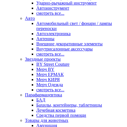
Ударно-рычажный инструмент
Автоинструмент
смотреть все...
Авто
Автомобильный свет / фонари / лампы
переноски
Автоэлектроника
Антенны
Внешние декоративные элементы
Внутрисалонные аксессуары
смотреть все...
Звездные проекты
BY Street Couture
Мерч BY
Мерч ЕРМАК
Мерч КИРЯ
Мерч Одежда
смотреть все...
Парафармацевтика
БАД
Бахилы, контейнеры, таблетницы
Лечебная косметика
Средства первой помощи
Товары для животных
Амуниция