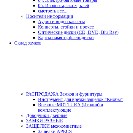
04. Электро-бытовые товары
05. Изолента, скотч, клей
смотреть все...
Носители информации
Аудио и видео кассеты
Конверты, стойки и прочее
Оптические диски (CD, DVD, Blu-Ray)
Карты памяти, флеш-диски
Склад замков
РАСПРОДАЖА Замков и фурнитуры
Инструмент для врезки защелок "Кнобы"
Врезные MOTTURA (Италия) и
комплектующие
Доводчики дверные
ЗАМКИ РАЗНЫЕ
ЗАЩЕЛКИ межкомнатные
Защелки APECS