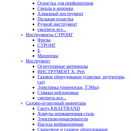
Оснастка для перфораторов
Сверла и коронки
Алмазный инструмент
Пильная оснастка
Ручной инструмент
смотреть все...
Инструменты СТРОНГ
Фрезы
СТРОНГ
Е
Maxprospa
Инструмент
Огнеупорные материалы
ИНСТРУМЕНТ X- Pert
Газовое оборудование (горелки, редукторы,
газ)
Электрика (переноски, ТЭНы)
Стяжки нейлоновые
смотреть все...
Садово-огородный инвентарь
Скотч KRAFTBAND
Хомуты нержавеющая сталь
Электроводонагреватели
Насосы вибрационные
Сварочное и газовое оборудование