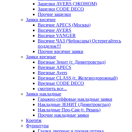
Защелки AVERS (ЭКОНОМ)
Защелки CODE DECO
Прочие защелки
Замки висячие
Висячие APECS (Москва)
Висячие AVERS
Висячие VANGER
Висячие ЧАЗ (Чебоксары) Остерегайтесь
подделок!!!
Прочие висячие замки
Замки врезные
Врезные Зенит (г. Димитровград)
Врезные APECS
Врезные Avers
Врезные CLASS (г. Железнодорожный)
Врезные CODE DECO
смотреть все...
Замки накладные
Гаражно-сейфовые накладные замки
Накладные ЗЕНИТ (Димитровград)
Накладные Про-Сам (г. Рязань)
Прочие накладные замки
Крепёж
Фурнитура
Глазки дверные и прочая оптика