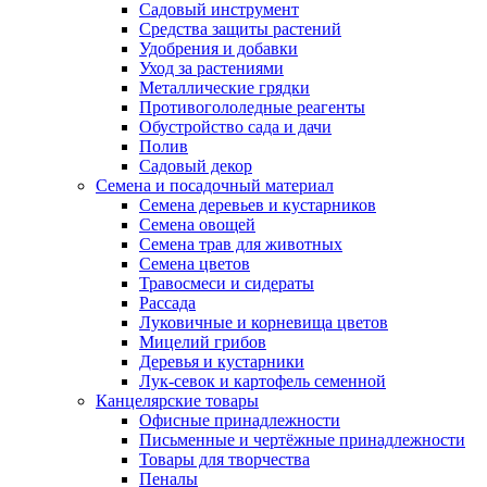
Садовый инструмент
Средства защиты растений
Удобрения и добавки
Уход за растениями
Металлические грядки
Противогололедные реагенты
Обустройство сада и дачи
Полив
Садовый декор
Семена и посадочный материал
Семена деревьев и кустарников
Семена овощей
Семена трав для животных
Семена цветов
Травосмеси и сидераты
Рассада
Луковичные и корневища цветов
Мицелий грибов
Деревья и кустарники
Лук-севок и картофель семенной
Канцелярские товары
Офисные принадлежности
Письменные и чертёжные принадлежности
Товары для творчества
Пеналы