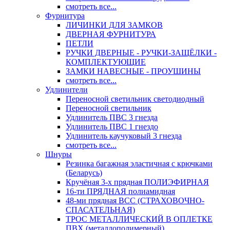
смотреть все...
Фурнитура
ЛИЧИНКИ ДЛЯ ЗАМКОВ
ДВЕРНАЯ ФУРНИТУРА
ПЕТЛИ
РУЧКИ ДВЕРНЫЕ - РУЧКИ-ЗАЩЁЛКИ -
КОМПЛЕКТУЮЩИЕ
ЗАМКИ НАВЕСНЫЕ - ПРОУШИНЫ
смотреть все...
Удлинители
Переносной светильник светодиодный
Переносной светильник
Удлинитель ПВС 3 гнезда
Удлинитель ПВС 1 гнездо
Удлинитель каучуковый 3 гнезда
смотреть все...
Шнуры
Резинка багажная эластичная с крючками
(Беларусь)
Кручёная 3-х прядная ПОЛИЭФИРНАЯ
16-ти ПРЯДНАЯ полиамидная
48-ми прядная ВСС (СТРАХОВОЧНО-
СПАСАТЕЛЬНАЯ)
ТРОС МЕТАЛЛИЧЕСКИЙ В ОПЛЕТКЕ
ПВХ (металлополимерный)