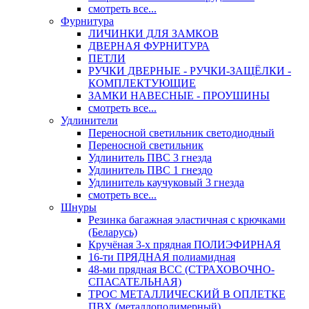
смотреть все...
Фурнитура
ЛИЧИНКИ ДЛЯ ЗАМКОВ
ДВЕРНАЯ ФУРНИТУРА
ПЕТЛИ
РУЧКИ ДВЕРНЫЕ - РУЧКИ-ЗАЩЁЛКИ -
КОМПЛЕКТУЮЩИЕ
ЗАМКИ НАВЕСНЫЕ - ПРОУШИНЫ
смотреть все...
Удлинители
Переносной светильник светодиодный
Переносной светильник
Удлинитель ПВС 3 гнезда
Удлинитель ПВС 1 гнездо
Удлинитель каучуковый 3 гнезда
смотреть все...
Шнуры
Резинка багажная эластичная с крючками
(Беларусь)
Кручёная 3-х прядная ПОЛИЭФИРНАЯ
16-ти ПРЯДНАЯ полиамидная
48-ми прядная ВСС (СТРАХОВОЧНО-
СПАСАТЕЛЬНАЯ)
ТРОС МЕТАЛЛИЧЕСКИЙ В ОПЛЕТКЕ
ПВХ (металлополимерный)