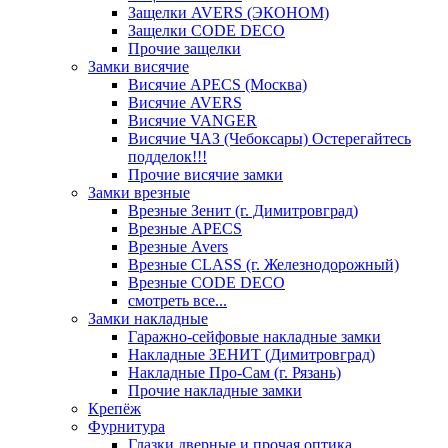
Защелки AVERS (ЭКОНОМ)
Защелки CODE DECO
Прочие защелки
Замки висячие
Висячие APECS (Москва)
Висячие AVERS
Висячие VANGER
Висячие ЧАЗ (Чебоксары) Остерегайтесь
подделок!!!
Прочие висячие замки
Замки врезные
Врезные Зенит (г. Димитровград)
Врезные APECS
Врезные Avers
Врезные CLASS (г. Железнодорожный)
Врезные CODE DECO
смотреть все...
Замки накладные
Гаражно-сейфовые накладные замки
Накладные ЗЕНИТ (Димитровград)
Накладные Про-Сам (г. Рязань)
Прочие накладные замки
Крепёж
Фурнитура
Глазки дверные и прочая оптика