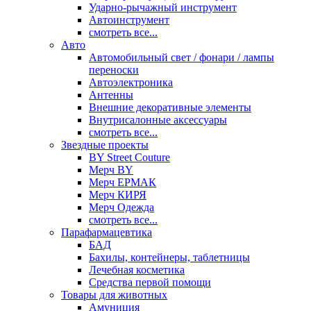
Ударно-рычажный инструмент
Автоинструмент
смотреть все...
Авто
Автомобильный свет / фонари / лампы
переноски
Автоэлектроника
Антенны
Внешние декоративные элементы
Внутрисалонные аксессуары
смотреть все...
Звездные проекты
BY Street Couture
Мерч BY
Мерч ЕРМАК
Мерч КИРЯ
Мерч Одежда
смотреть все...
Парафармацевтика
БАД
Бахилы, контейнеры, таблетницы
Лечебная косметика
Средства первой помощи
Товары для животных
Амуниция