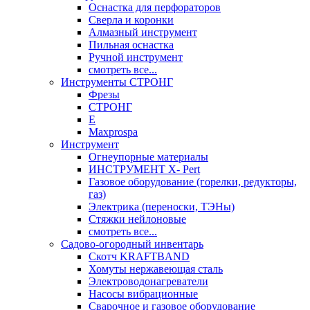
Оснастка для перфораторов
Сверла и коронки
Алмазный инструмент
Пильная оснастка
Ручной инструмент
смотреть все...
Инструменты СТРОНГ
Фрезы
СТРОНГ
Е
Maxprospa
Инструмент
Огнеупорные материалы
ИНСТРУМЕНТ X- Pert
Газовое оборудование (горелки, редукторы,
газ)
Электрика (переноски, ТЭНы)
Стяжки нейлоновые
смотреть все...
Садово-огородный инвентарь
Скотч KRAFTBAND
Хомуты нержавеющая сталь
Электроводонагреватели
Насосы вибрационные
Сварочное и газовое оборудование