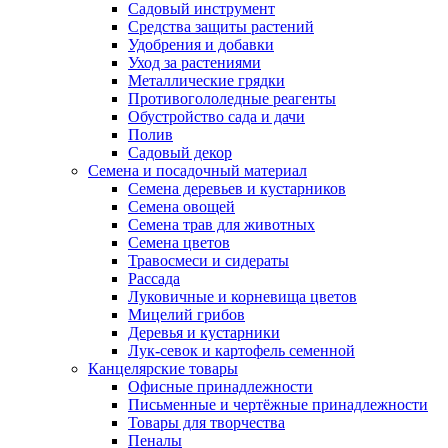
Садовый инструмент
Средства защиты растений
Удобрения и добавки
Уход за растениями
Металлические грядки
Противогололедные реагенты
Обустройство сада и дачи
Полив
Садовый декор
Семена и посадочный материал
Семена деревьев и кустарников
Семена овощей
Семена трав для животных
Семена цветов
Травосмеси и сидераты
Рассада
Луковичные и корневища цветов
Мицелий грибов
Деревья и кустарники
Лук-севок и картофель семенной
Канцелярские товары
Офисные принадлежности
Письменные и чертёжные принадлежности
Товары для творчества
Пеналы