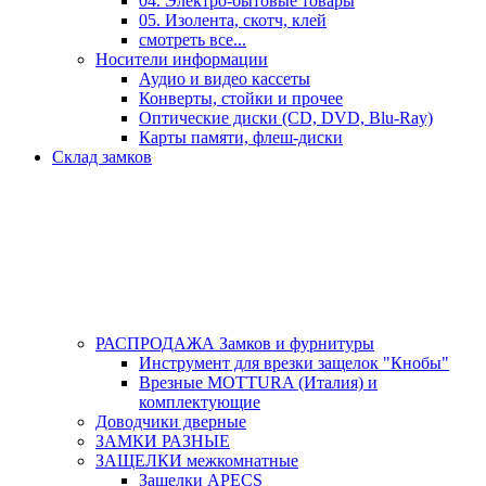
04. Электро-бытовые товары
05. Изолента, скотч, клей
смотреть все...
Носители информации
Аудио и видео кассеты
Конверты, стойки и прочее
Оптические диски (CD, DVD, Blu-Ray)
Карты памяти, флеш-диски
Склад замков
РАСПРОДАЖА Замков и фурнитуры
Инструмент для врезки защелок "Кнобы"
Врезные MOTTURA (Италия) и
комплектующие
Доводчики дверные
ЗАМКИ РАЗНЫЕ
ЗАЩЕЛКИ межкомнатные
Защелки APECS