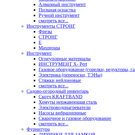
Алмазный инструмент
Пильная оснастка
Ручной инструмент
смотреть все...
Инструменты СТРОНГ
Фрезы
СТРОНГ
Е
Maxprospa
Инструмент
Огнеупорные материалы
ИНСТРУМЕНТ X- Pert
Газовое оборудование (горелки, редукторы, га
Электрика (переноски, ТЭНы)
Стяжки нейлоновые
смотреть все...
Садово-огородный инвентарь
Скотч KRAFTBAND
Хомуты нержавеющая сталь
Электроводонагреватели
Насосы вибрационные
Сварочное и газовое оборудование
смотреть все...
Фурнитура
ЛИЧИНКИ ДЛЯ ЗАМКОВ