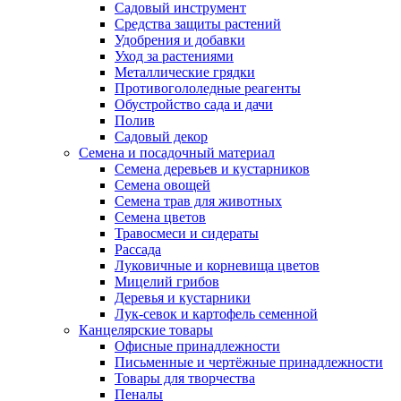
Садовый инструмент
Средства защиты растений
Удобрения и добавки
Уход за растениями
Металлические грядки
Противогололедные реагенты
Обустройство сада и дачи
Полив
Садовый декор
Семена и посадочный материал
Семена деревьев и кустарников
Семена овощей
Семена трав для животных
Семена цветов
Травосмеси и сидераты
Рассада
Луковичные и корневища цветов
Мицелий грибов
Деревья и кустарники
Лук-севок и картофель семенной
Канцелярские товары
Офисные принадлежности
Письменные и чертёжные принадлежности
Товары для творчества
Пеналы