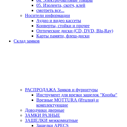
04. Электро-бытовые товары
05. Изолента, скотч, клей
смотреть все...
Носители информации
Аудио и видео кассеты
Конверты, стойки и прочее
Оптические диски (CD, DVD, Blu-Ray)
Карты памяти, флеш-диски
Склад замков
РАСПРОДАЖА Замков и фурнитуры
Инструмент для врезки защелок "Кнобы"
Врезные MOTTURA (Италия) и
комплектующие
Доводчики дверные
ЗАМКИ РАЗНЫЕ
ЗАЩЕЛКИ межкомнатные
Защелки APECS