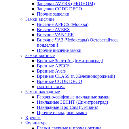
Защелки AVERS (ЭКОНОМ)
Защелки CODE DECO
Прочие защелки
Замки висячие
Висячие APECS (Москва)
Висячие AVERS
Висячие VANGER
Висячие ЧАЗ (Чебоксары) Остерегайтесь
подделок!!!
Прочие висячие замки
Замки врезные
Врезные Зенит (г. Димитровград)
Врезные APECS
Врезные Avers
Врезные CLASS (г. Железнодорожный)
Врезные CODE DECO
смотреть все...
Замки накладные
Гаражно-сейфовые накладные замки
Накладные ЗЕНИТ (Димитровград)
Накладные Про-Сам (г. Рязань)
Прочие накладные замки
Крепёж
Фурнитура
Глазки дверные и прочая оптика