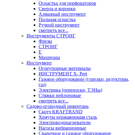
Оснастка для перфораторов
Сверла и коронки
Алмазный инструмент
Пильная оснастка
Ручной инструмент
смотреть все...
Инструменты СТРОНГ
Фрезы
СТРОНГ
Е
Maxprospa
Инструмент
Огнеупорные материалы
ИНСТРУМЕНТ X- Pert
Газовое оборудование (горелки, редукторы,
газ)
Электрика (переноски, ТЭНы)
Стяжки нейлоновые
смотреть все...
Садово-огородный инвентарь
Скотч KRAFTBAND
Хомуты нержавеющая сталь
Электроводонагреватели
Насосы вибрационные
Сварочное и газовое оборудование