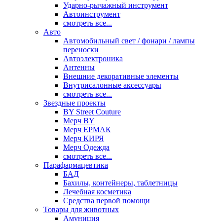
Ударно-рычажный инструмент
Автоинструмент
смотреть все...
Авто
Автомобильный свет / фонари / лампы
переноски
Автоэлектроника
Антенны
Внешние декоративные элементы
Внутрисалонные аксессуары
смотреть все...
Звездные проекты
BY Street Couture
Мерч BY
Мерч ЕРМАК
Мерч КИРЯ
Мерч Одежда
смотреть все...
Парафармацевтика
БАД
Бахилы, контейнеры, таблетницы
Лечебная косметика
Средства первой помощи
Товары для животных
Амуниция