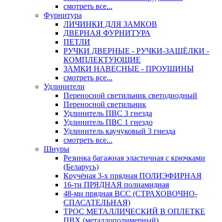
смотреть все...
Фурнитура
ЛИЧИНКИ ДЛЯ ЗАМКОВ
ДВЕРНАЯ ФУРНИТУРА
ПЕТЛИ
РУЧКИ ДВЕРНЫЕ - РУЧКИ-ЗАЩЁЛКИ -
КОМПЛЕКТУЮЩИЕ
ЗАМКИ НАВЕСНЫЕ - ПРОУШИНЫ
смотреть все...
Удлинители
Переносной светильник светодиодный
Переносной светильник
Удлинитель ПВС 3 гнезда
Удлинитель ПВС 1 гнездо
Удлинитель каучуковый 3 гнезда
смотреть все...
Шнуры
Резинка багажная эластичная с крючками
(Беларусь)
Кручёная 3-х прядная ПОЛИЭФИРНАЯ
16-ти ПРЯДНАЯ полиамидная
48-ми прядная ВСС (СТРАХОВОЧНО-
СПАСАТЕЛЬНАЯ)
ТРОС МЕТАЛЛИЧЕСКИЙ В ОПЛЕТКЕ
ПВХ (металлополимерный)