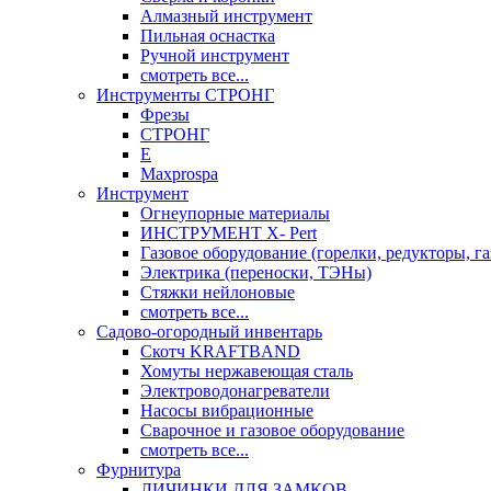
Алмазный инструмент
Пильная оснастка
Ручной инструмент
смотреть все...
Инструменты СТРОНГ
Фрезы
СТРОНГ
Е
Maxprospa
Инструмент
Огнеупорные материалы
ИНСТРУМЕНТ X- Pert
Газовое оборудование (горелки, редукторы, га
Электрика (переноски, ТЭНы)
Стяжки нейлоновые
смотреть все...
Садово-огородный инвентарь
Скотч KRAFTBAND
Хомуты нержавеющая сталь
Электроводонагреватели
Насосы вибрационные
Сварочное и газовое оборудование
смотреть все...
Фурнитура
ЛИЧИНКИ ДЛЯ ЗАМКОВ