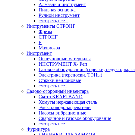
Алмазный инструмент
Пильная оснастка
Ручной инструмент
смотреть все...
Инструменты СТРОНГ
Фрезы
СТРОНГ
Е
Maxprospa
Инструмент
Огнеупорные материалы
ИНСТРУМЕНТ X- Pert
Газовое оборудование (горелки, редукторы, га
Электрика (переноски, ТЭНы)
Стяжки нейлоновые
смотреть все...
Садово-огородный инвентарь
Скотч KRAFTBAND
Хомуты нержавеющая сталь
Электроводонагреватели
Насосы вибрационные
Сварочное и газовое оборудование
смотреть все...
Фурнитура
ЛИЧИНКИ ДЛЯ ЗАМКОВ