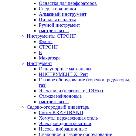
Оснастка для перфораторов
Сверла и коронки
Алмазный инструмент
Пильная оснастка
Ручной инструмент
смотреть все...
Инструменты СТРОНГ
Фрезы
СТРОНГ
Е
Maxprospa
Инструмент
Огнеупорные материалы
ИНСТРУМЕНТ X- Pert
Газовое оборудование (горелки, редукторы,
газ)
Электрика (переноски, ТЭНы)
Стяжки нейлоновые
смотреть все...
Садово-огородный инвентарь
Скотч KRAFTBAND
Хомуты нержавеющая сталь
Электроводонагреватели
Насосы вибрационные
Сварочное и газовое оборудование