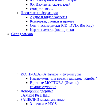
04. Электро-бытовые товары
05. Изолента, скотч, клей
смотреть все...
Носители информации
Аудио и видео кассеты
Конверты, стойки и прочее
Оптические диски (CD, DVD, Blu-Ray)
Карты памяти, флеш-диски
Склад замков
РАСПРОДАЖА Замков и фурнитуры
Инструмент для врезки защелок "Кнобы"
Врезные MOTTURA (Италия) и
комплектующие
Доводчики дверные
ЗАМКИ РАЗНЫЕ
ЗАЩЕЛКИ межкомнатные
Защелки APECS