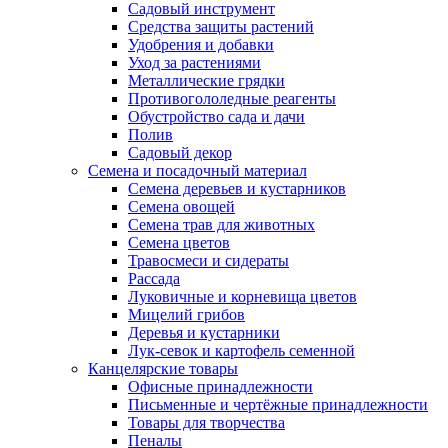
Садовый инструмент
Средства защиты растений
Удобрения и добавки
Уход за растениями
Металлические грядки
Противогололедные реагенты
Обустройство сада и дачи
Полив
Садовый декор
Семена и посадочный материал
Семена деревьев и кустарников
Семена овощей
Семена трав для животных
Семена цветов
Травосмеси и сидераты
Рассада
Луковичные и корневища цветов
Мицелий грибов
Деревья и кустарники
Лук-севок и картофель семенной
Канцелярские товары
Офисные принадлежности
Письменные и чертёжные принадлежности
Товары для творчества
Пеналы