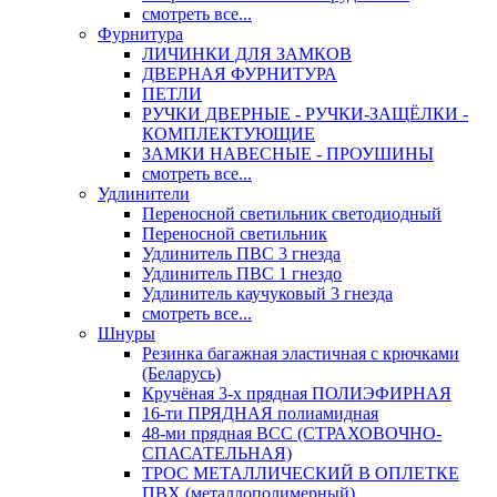
смотреть все...
Фурнитура
ЛИЧИНКИ ДЛЯ ЗАМКОВ
ДВЕРНАЯ ФУРНИТУРА
ПЕТЛИ
РУЧКИ ДВЕРНЫЕ - РУЧКИ-ЗАЩЁЛКИ -
КОМПЛЕКТУЮЩИЕ
ЗАМКИ НАВЕСНЫЕ - ПРОУШИНЫ
смотреть все...
Удлинители
Переносной светильник светодиодный
Переносной светильник
Удлинитель ПВС 3 гнезда
Удлинитель ПВС 1 гнездо
Удлинитель каучуковый 3 гнезда
смотреть все...
Шнуры
Резинка багажная эластичная с крючками
(Беларусь)
Кручёная 3-х прядная ПОЛИЭФИРНАЯ
16-ти ПРЯДНАЯ полиамидная
48-ми прядная ВСС (СТРАХОВОЧНО-
СПАСАТЕЛЬНАЯ)
ТРОС МЕТАЛЛИЧЕСКИЙ В ОПЛЕТКЕ
ПВХ (металлополимерный)