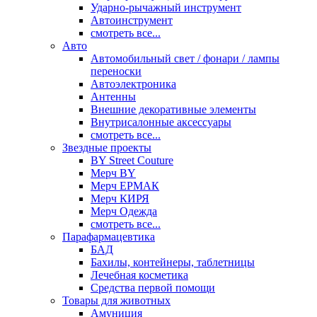
Ударно-рычажный инструмент
Автоинструмент
смотреть все...
Авто
Автомобильный свет / фонари / лампы
переноски
Автоэлектроника
Антенны
Внешние декоративные элементы
Внутрисалонные аксессуары
смотреть все...
Звездные проекты
BY Street Couture
Мерч BY
Мерч ЕРМАК
Мерч КИРЯ
Мерч Одежда
смотреть все...
Парафармацевтика
БАД
Бахилы, контейнеры, таблетницы
Лечебная косметика
Средства первой помощи
Товары для животных
Амуниция