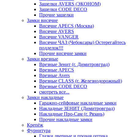
Защелки AVERS (ЭКОНОМ)
Защелки CODE DECO
Прочие защелки
Замки висячие
Висячие APECS (Москва)
Висячие AVERS
Висячие VANGER
Висячие ЧАЗ (Чебоксары) Остерегайтесь
подделок!!!
Прочие висячие замки
Замки врезные
Врезные Зенит (г. Димитровград)
Врезные APECS
Врезные Avers
Врезные CLASS (г. Железнодорожный)
Врезные CODE DECO
смотреть все...
Замки накладные
Гаражно-сейфовые накладные замки
Накладные ЗЕНИТ (Димитровград)
Накладные Про-Сам (г. Рязань)
Прочие накладные замки
Крепёж
Фурнитура
Глазки дверные и прочая оптика