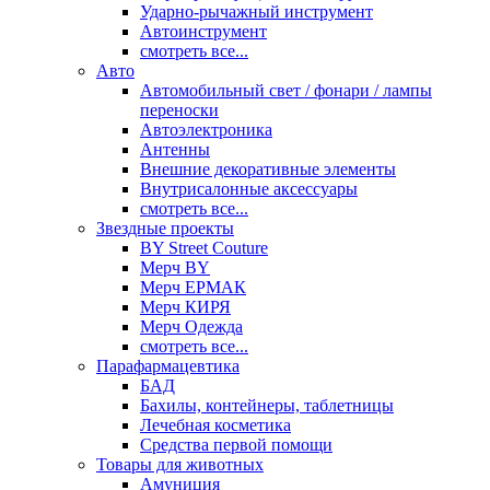
Ударно-рычажный инструмент
Автоинструмент
смотреть все...
Авто
Автомобильный свет / фонари / лампы
переноски
Автоэлектроника
Антенны
Внешние декоративные элементы
Внутрисалонные аксессуары
смотреть все...
Звездные проекты
BY Street Couture
Мерч BY
Мерч ЕРМАК
Мерч КИРЯ
Мерч Одежда
смотреть все...
Парафармацевтика
БАД
Бахилы, контейнеры, таблетницы
Лечебная косметика
Средства первой помощи
Товары для животных
Амуниция