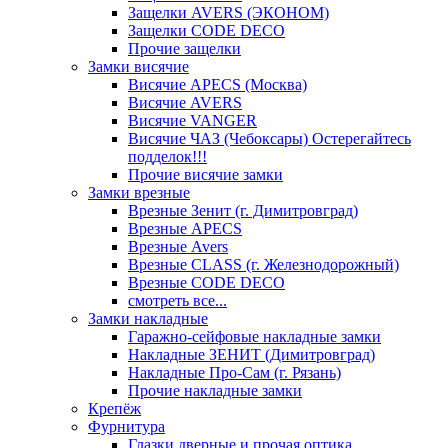
Защелки AVERS (ЭКОНОМ)
Защелки CODE DECO
Прочие защелки
Замки висячие
Висячие APECS (Москва)
Висячие AVERS
Висячие VANGER
Висячие ЧАЗ (Чебоксары) Остерегайтесь
подделок!!!
Прочие висячие замки
Замки врезные
Врезные Зенит (г. Димитровград)
Врезные APECS
Врезные Avers
Врезные CLASS (г. Железнодорожный)
Врезные CODE DECO
смотреть все...
Замки накладные
Гаражно-сейфовые накладные замки
Накладные ЗЕНИТ (Димитровград)
Накладные Про-Сам (г. Рязань)
Прочие накладные замки
Крепёж
Фурнитура
Глазки дверные и прочая оптика