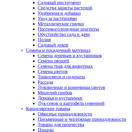
Садовый инструмент
Средства защиты растений
Удобрения и добавки
Уход за растениями
Металлические грядки
Противогололедные реагенты
Обустройство сада и дачи
Полив
Садовый декор
Семена и посадочный материал
Семена деревьев и кустарников
Семена овощей
Семена трав для животных
Семена цветов
Травосмеси и сидераты
Рассада
Луковичные и корневища цветов
Мицелий грибов
Деревья и кустарники
Лук-севок и картофель семенной
Канцелярские товары
Офисные принадлежности
Письменные и чертёжные принадлежности
Товары для творчества
Пеналы