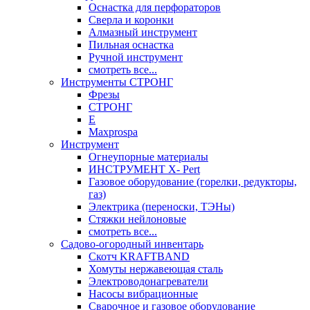
Оснастка для перфораторов
Сверла и коронки
Алмазный инструмент
Пильная оснастка
Ручной инструмент
смотреть все...
Инструменты СТРОНГ
Фрезы
СТРОНГ
Е
Maxprospa
Инструмент
Огнеупорные материалы
ИНСТРУМЕНТ X- Pert
Газовое оборудование (горелки, редукторы,
газ)
Электрика (переноски, ТЭНы)
Стяжки нейлоновые
смотреть все...
Садово-огородный инвентарь
Скотч KRAFTBAND
Хомуты нержавеющая сталь
Электроводонагреватели
Насосы вибрационные
Сварочное и газовое оборудование