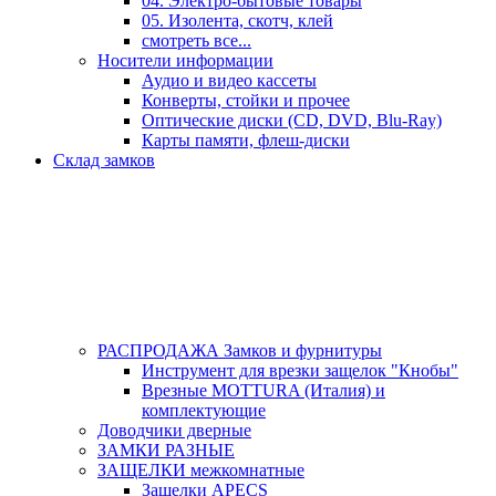
04. Электро-бытовые товары
05. Изолента, скотч, клей
смотреть все...
Носители информации
Аудио и видео кассеты
Конверты, стойки и прочее
Оптические диски (CD, DVD, Blu-Ray)
Карты памяти, флеш-диски
Склад замков
РАСПРОДАЖА Замков и фурнитуры
Инструмент для врезки защелок "Кнобы"
Врезные MOTTURA (Италия) и
комплектующие
Доводчики дверные
ЗАМКИ РАЗНЫЕ
ЗАЩЕЛКИ межкомнатные
Защелки APECS