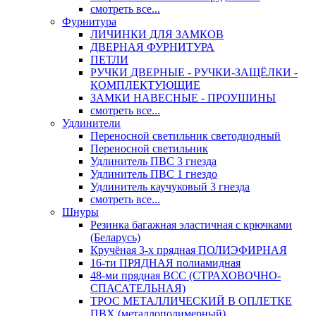
смотреть все...
Фурнитура
ЛИЧИНКИ ДЛЯ ЗАМКОВ
ДВЕРНАЯ ФУРНИТУРА
ПЕТЛИ
РУЧКИ ДВЕРНЫЕ - РУЧКИ-ЗАЩЁЛКИ -
КОМПЛЕКТУЮЩИЕ
ЗАМКИ НАВЕСНЫЕ - ПРОУШИНЫ
смотреть все...
Удлинители
Переносной светильник светодиодный
Переносной светильник
Удлинитель ПВС 3 гнезда
Удлинитель ПВС 1 гнездо
Удлинитель каучуковый 3 гнезда
смотреть все...
Шнуры
Резинка багажная эластичная с крючками
(Беларусь)
Кручёная 3-х прядная ПОЛИЭФИРНАЯ
16-ти ПРЯДНАЯ полиамидная
48-ми прядная ВСС (СТРАХОВОЧНО-
СПАСАТЕЛЬНАЯ)
ТРОС МЕТАЛЛИЧЕСКИЙ В ОПЛЕТКЕ
ПВХ (металлополимерный)