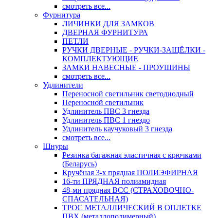
смотреть все...
Фурнитура
ЛИЧИНКИ ДЛЯ ЗАМКОВ
ДВЕРНАЯ ФУРНИТУРА
ПЕТЛИ
РУЧКИ ДВЕРНЫЕ - РУЧКИ-ЗАЩЁЛКИ -
КОМПЛЕКТУЮЩИЕ
ЗАМКИ НАВЕСНЫЕ - ПРОУШИНЫ
смотреть все...
Удлинители
Переносной светильник светодиодный
Переносной светильник
Удлинитель ПВС 3 гнезда
Удлинитель ПВС 1 гнездо
Удлинитель каучуковый 3 гнезда
смотреть все...
Шнуры
Резинка багажная эластичная с крючками
(Беларусь)
Кручёная 3-х прядная ПОЛИЭФИРНАЯ
16-ти ПРЯДНАЯ полиамидная
48-ми прядная ВСС (СТРАХОВОЧНО-
СПАСАТЕЛЬНАЯ)
ТРОС МЕТАЛЛИЧЕСКИЙ В ОПЛЕТКЕ
ПВХ (металлополимерный)