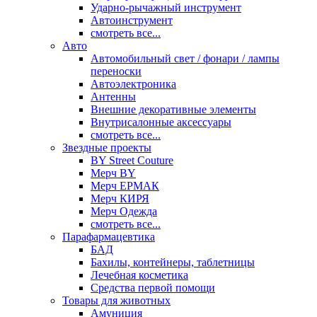
Ударно-рычажный инструмент
Автоинструмент
смотреть все...
Авто
Автомобильный свет / фонари / лампы
переноски
Автоэлектроника
Антенны
Внешние декоративные элементы
Внутрисалонные аксессуары
смотреть все...
Звездные проекты
BY Street Couture
Мерч BY
Мерч ЕРМАК
Мерч КИРЯ
Мерч Одежда
смотреть все...
Парафармацевтика
БАД
Бахилы, контейнеры, таблетницы
Лечебная косметика
Средства первой помощи
Товары для животных
Амуниция