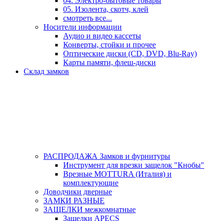
04. Электро-бытовые товары
05. Изолента, скотч, клей
смотреть все...
Носители информации
Аудио и видео кассеты
Конверты, стойки и прочее
Оптические диски (CD, DVD, Blu-Ray)
Карты памяти, флеш-диски
Склад замков
РАСПРОДАЖА Замков и фурнитуры
Инструмент для врезки защелок "Кнобы"
Врезные MOTTURA (Италия) и
комплектующие
Доводчики дверные
ЗАМКИ РАЗНЫЕ
ЗАЩЕЛКИ межкомнатные
Защелки APECS