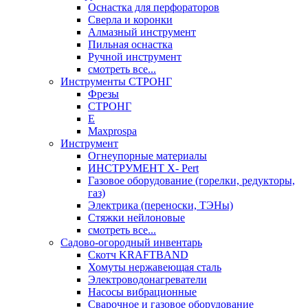
Оснастка для перфораторов
Сверла и коронки
Алмазный инструмент
Пильная оснастка
Ручной инструмент
смотреть все...
Инструменты СТРОНГ
Фрезы
СТРОНГ
Е
Maxprospa
Инструмент
Огнеупорные материалы
ИНСТРУМЕНТ X- Pert
Газовое оборудование (горелки, редукторы,
газ)
Электрика (переноски, ТЭНы)
Стяжки нейлоновые
смотреть все...
Садово-огородный инвентарь
Скотч KRAFTBAND
Хомуты нержавеющая сталь
Электроводонагреватели
Насосы вибрационные
Сварочное и газовое оборудование