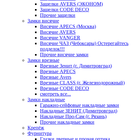
Защелки AVERS (ЭКОНОМ)
Защелки CODE DECO
Прочие защелки
Замки висячие
Висячие APECS (Москва)
Висячие AVERS
Висячие VANGER
Висячие ЧАЗ (Чебоксары) Остерегайтесь
подделок!!!
Прочие висячие замки
Замки врезные
Врезные Зенит (г. Димитровград)
Врезные APECS
Врезные Avers
Врезные CLASS (г. Железнодорожный)
Врезные CODE DECO
смотреть все...
Замки накладные
Гаражно-сейфовые накладные замки
Накладные ЗЕНИТ (Димитровград)
Накладные Про-Сам (г. Рязань)
Прочие накладные замки
Крепёж
Фурнитура
Глазки дверные и прочая оптика