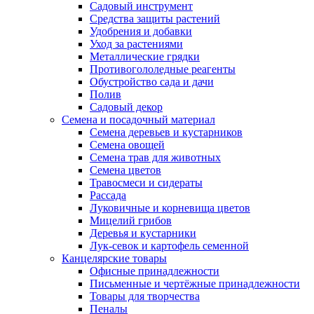
Садовый инструмент
Средства защиты растений
Удобрения и добавки
Уход за растениями
Металлические грядки
Противогололедные реагенты
Обустройство сада и дачи
Полив
Садовый декор
Семена и посадочный материал
Семена деревьев и кустарников
Семена овощей
Семена трав для животных
Семена цветов
Травосмеси и сидераты
Рассада
Луковичные и корневища цветов
Мицелий грибов
Деревья и кустарники
Лук-севок и картофель семенной
Канцелярские товары
Офисные принадлежности
Письменные и чертёжные принадлежности
Товары для творчества
Пеналы