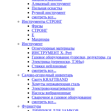
Алмазный инструмент
Пильная оснастка
Ручной инструмент
смотреть все...
Инструменты СТРОНГ
Фрезы
СТРОНГ
Е
Maxprospa
Инструмент
Огнеупорные материалы
ИНСТРУМЕНТ X- Pert
Газовое оборудование (горелки, редукторы, га
Электрика (переноски, ТЭНы)
Стяжки нейлоновые
смотреть все...
Садово-огородный инвентарь
Скотч KRAFTBAND
Хомуты нержавеющая сталь
Электроводонагреватели
Насосы вибрационные
Сварочное и газовое оборудование
смотреть все...
Фурнитура
ЛИЧИНКИ ДЛЯ ЗАМКОВ