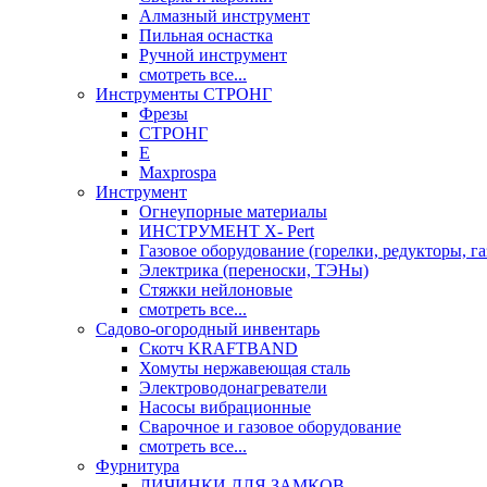
Алмазный инструмент
Пильная оснастка
Ручной инструмент
смотреть все...
Инструменты СТРОНГ
Фрезы
СТРОНГ
Е
Maxprospa
Инструмент
Огнеупорные материалы
ИНСТРУМЕНТ X- Pert
Газовое оборудование (горелки, редукторы, га
Электрика (переноски, ТЭНы)
Стяжки нейлоновые
смотреть все...
Садово-огородный инвентарь
Скотч KRAFTBAND
Хомуты нержавеющая сталь
Электроводонагреватели
Насосы вибрационные
Сварочное и газовое оборудование
смотреть все...
Фурнитура
ЛИЧИНКИ ДЛЯ ЗАМКОВ