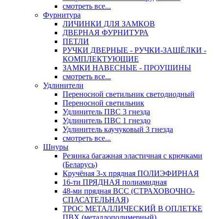
смотреть все...
Фурнитура
ЛИЧИНКИ ДЛЯ ЗАМКОВ
ДВЕРНАЯ ФУРНИТУРА
ПЕТЛИ
РУЧКИ ДВЕРНЫЕ - РУЧКИ-ЗАЩЁЛКИ -
КОМПЛЕКТУЮЩИЕ
ЗАМКИ НАВЕСНЫЕ - ПРОУШИНЫ
смотреть все...
Удлинители
Переносной светильник светодиодный
Переносной светильник
Удлинитель ПВС 3 гнезда
Удлинитель ПВС 1 гнездо
Удлинитель каучуковый 3 гнезда
смотреть все...
Шнуры
Резинка багажная эластичная с крючками
(Беларусь)
Кручёная 3-х прядная ПОЛИЭФИРНАЯ
16-ти ПРЯДНАЯ полиамидная
48-ми прядная ВСС (СТРАХОВОЧНО-
СПАСАТЕЛЬНАЯ)
ТРОС МЕТАЛЛИЧЕСКИЙ В ОПЛЕТКЕ
ПВХ (металлополимерный)