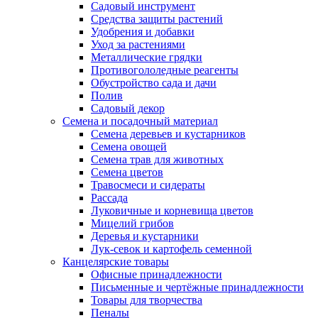
Садовый инструмент
Средства защиты растений
Удобрения и добавки
Уход за растениями
Металлические грядки
Противогололедные реагенты
Обустройство сада и дачи
Полив
Садовый декор
Семена и посадочный материал
Семена деревьев и кустарников
Семена овощей
Семена трав для животных
Семена цветов
Травосмеси и сидераты
Рассада
Луковичные и корневища цветов
Мицелий грибов
Деревья и кустарники
Лук-севок и картофель семенной
Канцелярские товары
Офисные принадлежности
Письменные и чертёжные принадлежности
Товары для творчества
Пеналы