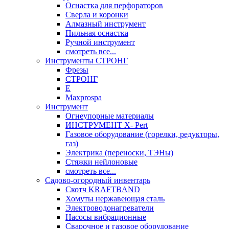
Оснастка для перфораторов
Сверла и коронки
Алмазный инструмент
Пильная оснастка
Ручной инструмент
смотреть все...
Инструменты СТРОНГ
Фрезы
СТРОНГ
Е
Maxprospa
Инструмент
Огнеупорные материалы
ИНСТРУМЕНТ X- Pert
Газовое оборудование (горелки, редукторы,
газ)
Электрика (переноски, ТЭНы)
Стяжки нейлоновые
смотреть все...
Садово-огородный инвентарь
Скотч KRAFTBAND
Хомуты нержавеющая сталь
Электроводонагреватели
Насосы вибрационные
Сварочное и газовое оборудование