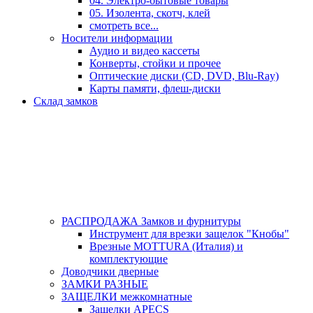
04. Электро-бытовые товары
05. Изолента, скотч, клей
смотреть все...
Носители информации
Аудио и видео кассеты
Конверты, стойки и прочее
Оптические диски (CD, DVD, Blu-Ray)
Карты памяти, флеш-диски
Склад замков
РАСПРОДАЖА Замков и фурнитуры
Инструмент для врезки защелок "Кнобы"
Врезные MOTTURA (Италия) и
комплектующие
Доводчики дверные
ЗАМКИ РАЗНЫЕ
ЗАЩЕЛКИ межкомнатные
Защелки APECS