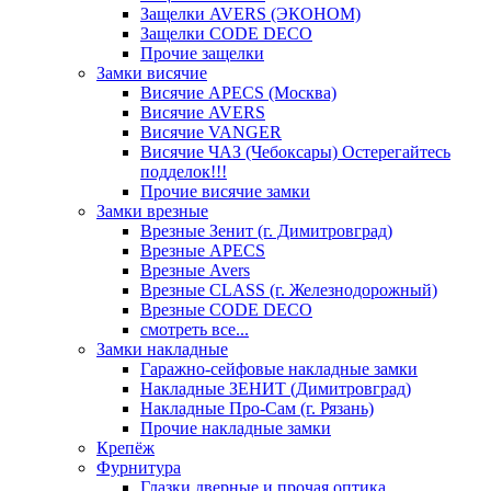
Защелки AVERS (ЭКОНОМ)
Защелки CODE DECO
Прочие защелки
Замки висячие
Висячие APECS (Москва)
Висячие AVERS
Висячие VANGER
Висячие ЧАЗ (Чебоксары) Остерегайтесь
подделок!!!
Прочие висячие замки
Замки врезные
Врезные Зенит (г. Димитровград)
Врезные APECS
Врезные Avers
Врезные CLASS (г. Железнодорожный)
Врезные CODE DECO
смотреть все...
Замки накладные
Гаражно-сейфовые накладные замки
Накладные ЗЕНИТ (Димитровград)
Накладные Про-Сам (г. Рязань)
Прочие накладные замки
Крепёж
Фурнитура
Глазки дверные и прочая оптика