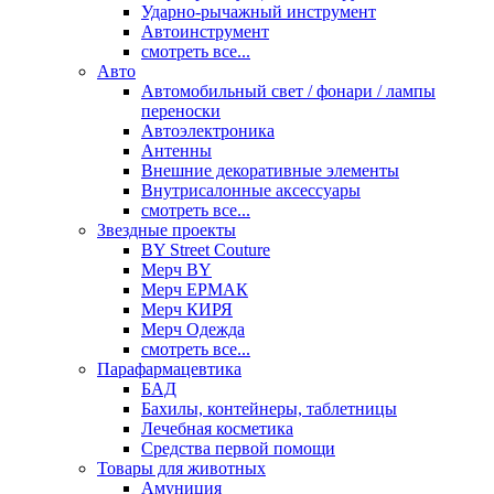
Ударно-рычажный инструмент
Автоинструмент
смотреть все...
Авто
Автомобильный свет / фонари / лампы
переноски
Автоэлектроника
Антенны
Внешние декоративные элементы
Внутрисалонные аксессуары
смотреть все...
Звездные проекты
BY Street Couture
Мерч BY
Мерч ЕРМАК
Мерч КИРЯ
Мерч Одежда
смотреть все...
Парафармацевтика
БАД
Бахилы, контейнеры, таблетницы
Лечебная косметика
Средства первой помощи
Товары для животных
Амуниция