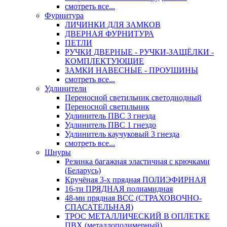
смотреть все...
Фурнитура
ЛИЧИНКИ ДЛЯ ЗАМКОВ
ДВЕРНАЯ ФУРНИТУРА
ПЕТЛИ
РУЧКИ ДВЕРНЫЕ - РУЧКИ-ЗАЩЁЛКИ -
КОМПЛЕКТУЮЩИЕ
ЗАМКИ НАВЕСНЫЕ - ПРОУШИНЫ
смотреть все...
Удлинители
Переносной светильник светодиодный
Переносной светильник
Удлинитель ПВС 3 гнезда
Удлинитель ПВС 1 гнездо
Удлинитель каучуковый 3 гнезда
смотреть все...
Шнуры
Резинка багажная эластичная с крючками
(Беларусь)
Кручёная 3-х прядная ПОЛИЭФИРНАЯ
16-ти ПРЯДНАЯ полиамидная
48-ми прядная ВСС (СТРАХОВОЧНО-
СПАСАТЕЛЬНАЯ)
ТРОС МЕТАЛЛИЧЕСКИЙ В ОПЛЕТКЕ
ПВХ (металлополимерный)