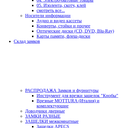
04. Электро-бытовые товары
05. Изолента, скотч, клей
смотреть все...
Носители информации
Аудио и видео кассеты
Конверты, стойки и прочее
Оптические диски (CD, DVD, Blu-Ray)
Карты памяти, флеш-диски
Склад замков
РАСПРОДАЖА Замков и фурнитуры
Инструмент для врезки защелок "Кнобы"
Врезные MOTTURA (Италия) и
комплектующие
Доводчики дверные
ЗАМКИ РАЗНЫЕ
ЗАЩЕЛКИ межкомнатные
Защелки APECS