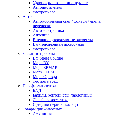
Ударно-рычажный инструмент
Автоинструмент
смотреть все...
Авто
Автомобильный свет / фонари / лампы
переноски
Автоэлектроника
Антенны
Внешние декоративные элементы
Внутрисалонные аксессуары
смотреть все...
Звездные проекты
BY Street Couture
Мерч BY
Мерч ЕРМАК
Мерч КИРЯ
Мерч Одежда
смотреть все...
Парафармацевтика
БАД
Бахилы, контейнеры, таблетницы
Лечебная косметика
Средства первой помощи
Товары для животных
Амуниция