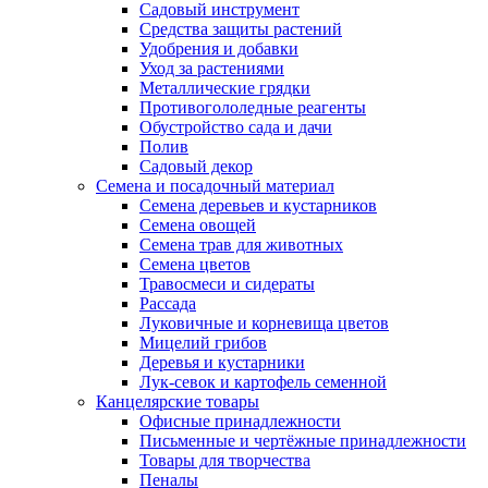
Садовый инструмент
Средства защиты растений
Удобрения и добавки
Уход за растениями
Металлические грядки
Противогололедные реагенты
Обустройство сада и дачи
Полив
Садовый декор
Семена и посадочный материал
Семена деревьев и кустарников
Семена овощей
Семена трав для животных
Семена цветов
Травосмеси и сидераты
Рассада
Луковичные и корневища цветов
Мицелий грибов
Деревья и кустарники
Лук-севок и картофель семенной
Канцелярские товары
Офисные принадлежности
Письменные и чертёжные принадлежности
Товары для творчества
Пеналы