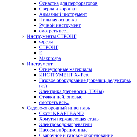
Оснастка для перфораторов
Сверла и коронки
Алмазный инструмент
Пильная оснастка
Ручной инструмент
смотреть все...
Инструменты СТРОНГ
Фрезы
СТРОНГ
Е
Maxprospa
Инструмент
Огнеупорные материалы
ИНСТРУМЕНТ X- Pert
Газовое оборудование (горелки, редукторы,
газ)
Электрика (переноски, ТЭНы)
Стяжки нейлоновые
смотреть все...
Садово-огородный инвентарь
Скотч KRAFTBAND
Хомуты нержавеющая сталь
Электроводонагреватели
Насосы вибрационные
Сварочное и газовое оборудование