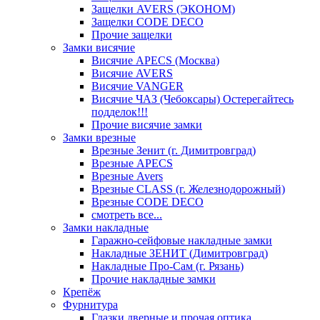
Защелки AVERS (ЭКОНОМ)
Защелки CODE DECO
Прочие защелки
Замки висячие
Висячие APECS (Москва)
Висячие AVERS
Висячие VANGER
Висячие ЧАЗ (Чебоксары) Остерегайтесь
подделок!!!
Прочие висячие замки
Замки врезные
Врезные Зенит (г. Димитровград)
Врезные APECS
Врезные Avers
Врезные CLASS (г. Железнодорожный)
Врезные CODE DECO
смотреть все...
Замки накладные
Гаражно-сейфовые накладные замки
Накладные ЗЕНИТ (Димитровград)
Накладные Про-Сам (г. Рязань)
Прочие накладные замки
Крепёж
Фурнитура
Глазки дверные и прочая оптика