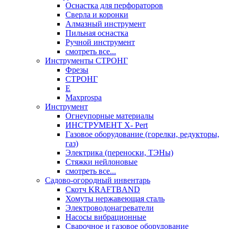
Оснастка для перфораторов
Сверла и коронки
Алмазный инструмент
Пильная оснастка
Ручной инструмент
смотреть все...
Инструменты СТРОНГ
Фрезы
СТРОНГ
Е
Maxprospa
Инструмент
Огнеупорные материалы
ИНСТРУМЕНТ X- Pert
Газовое оборудование (горелки, редукторы,
газ)
Электрика (переноски, ТЭНы)
Стяжки нейлоновые
смотреть все...
Садово-огородный инвентарь
Скотч KRAFTBAND
Хомуты нержавеющая сталь
Электроводонагреватели
Насосы вибрационные
Сварочное и газовое оборудование