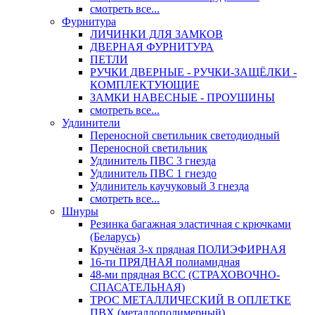
смотреть все...
Фурнитура
ЛИЧИНКИ ДЛЯ ЗАМКОВ
ДВЕРНАЯ ФУРНИТУРА
ПЕТЛИ
РУЧКИ ДВЕРНЫЕ - РУЧКИ-ЗАЩЁЛКИ -
КОМПЛЕКТУЮЩИЕ
ЗАМКИ НАВЕСНЫЕ - ПРОУШИНЫ
смотреть все...
Удлинители
Переносной светильник светодиодный
Переносной светильник
Удлинитель ПВС 3 гнезда
Удлинитель ПВС 1 гнездо
Удлинитель каучуковый 3 гнезда
смотреть все...
Шнуры
Резинка багажная эластичная с крючками
(Беларусь)
Кручёная 3-х прядная ПОЛИЭФИРНАЯ
16-ти ПРЯДНАЯ полиамидная
48-ми прядная ВСС (СТРАХОВОЧНО-
СПАСАТЕЛЬНАЯ)
ТРОС МЕТАЛЛИЧЕСКИЙ В ОПЛЕТКЕ
ПВХ (металлополимерный)