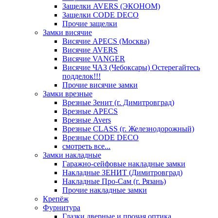
Защелки AVERS (ЭКОНОМ)
Защелки CODE DECO
Прочие защелки
Замки висячие
Висячие APECS (Москва)
Висячие AVERS
Висячие VANGER
Висячие ЧАЗ (Чебоксары) Остерегайтесь
подделок!!!
Прочие висячие замки
Замки врезные
Врезные Зенит (г. Димитровград)
Врезные APECS
Врезные Avers
Врезные CLASS (г. Железнодорожный)
Врезные CODE DECO
смотреть все...
Замки накладные
Гаражно-сейфовые накладные замки
Накладные ЗЕНИТ (Димитровград)
Накладные Про-Сам (г. Рязань)
Прочие накладные замки
Крепёж
Фурнитура
Глазки дверные и прочая оптика