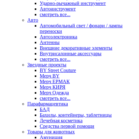
Ударно-рычажный инструмент
Автоинструмент
смотреть все...
Авто
Автомобильный свет / фонари / лампы
переноски
Автоэлектроника
Антенны
Внешние декоративные элементы
Внутрисалонные аксессуары
смотреть все...
Звездные проекты
BY Street Couture
Мерч BY
Мерч ЕРМАК
Мерч КИРЯ
Мерч Одежда
смотреть все...
Парафармацевтика
БАД
Бахилы, контейнеры, таблетницы
Лечебная косметика
Средства первой помощи
Товары для животных
Амуниция