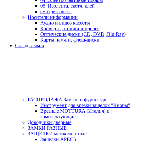
04. Электро-бытовые товары
05. Изолента, скотч, клей
смотреть все...
Носители информации
Аудио и видео кассеты
Конверты, стойки и прочее
Оптические диски (CD, DVD, Blu-Ray)
Карты памяти, флеш-диски
Склад замков
РАСПРОДАЖА Замков и фурнитуры
Инструмент для врезки защелок "Кнобы"
Врезные MOTTURA (Италия) и
комплектующие
Доводчики дверные
ЗАМКИ РАЗНЫЕ
ЗАЩЕЛКИ межкомнатные
Защелки APECS