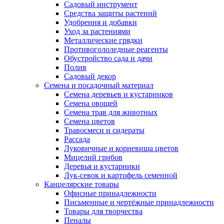
Садовый инструмент
Средства защиты растений
Удобрения и добавки
Уход за растениями
Металлические грядки
Противогололедные реагенты
Обустройство сада и дачи
Полив
Садовый декор
Семена и посадочный материал
Семена деревьев и кустарников
Семена овощей
Семена трав для животных
Семена цветов
Травосмеси и сидераты
Рассада
Луковичные и корневища цветов
Мицелий грибов
Деревья и кустарники
Лук-севок и картофель семенной
Канцелярские товары
Офисные принадлежности
Письменные и чертёжные принадлежности
Товары для творчества
Пеналы