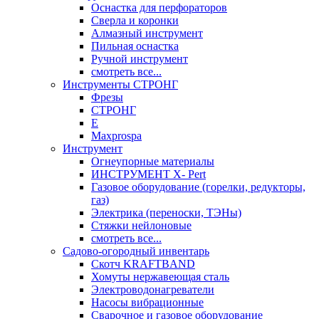
Оснастка для перфораторов
Сверла и коронки
Алмазный инструмент
Пильная оснастка
Ручной инструмент
смотреть все...
Инструменты СТРОНГ
Фрезы
СТРОНГ
Е
Maxprospa
Инструмент
Огнеупорные материалы
ИНСТРУМЕНТ X- Pert
Газовое оборудование (горелки, редукторы,
газ)
Электрика (переноски, ТЭНы)
Стяжки нейлоновые
смотреть все...
Садово-огородный инвентарь
Скотч KRAFTBAND
Хомуты нержавеющая сталь
Электроводонагреватели
Насосы вибрационные
Сварочное и газовое оборудование