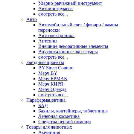
Ударно-рычажный инструмент
Автоинструмент
смотреть все...
Авто
Автомобильный свет / фонари / лампы
переноски
Автоэлектроника
Антенны
Внешние декоративные элементы
Внутрисалонные аксессуары
смотреть все...
Звездные проекты
BY Street Couture
Мерч BY
Мерч ЕРМАК
Мерч КИРЯ
Мерч Одежда
смотреть все...
Парафармацевтика
БАД
Бахилы, контейнеры, таблетницы
Лечебная косметика
Средства первой помощи
Товары для животных
Амуниция