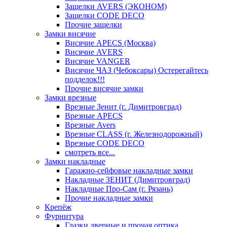
Защелки AVERS (ЭКОНОМ)
Защелки CODE DECO
Прочие защелки
Замки висячие
Висячие APECS (Москва)
Висячие AVERS
Висячие VANGER
Висячие ЧАЗ (Чебоксары) Остерегайтесь
подделок!!!
Прочие висячие замки
Замки врезные
Врезные Зенит (г. Димитровград)
Врезные APECS
Врезные Avers
Врезные CLASS (г. Железнодорожный)
Врезные CODE DECO
смотреть все...
Замки накладные
Гаражно-сейфовые накладные замки
Накладные ЗЕНИТ (Димитровград)
Накладные Про-Сам (г. Рязань)
Прочие накладные замки
Крепёж
Фурнитура
Глазки дверные и прочая оптика