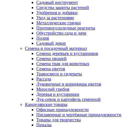
Садовый инструмент
Средства защиты растений
Удобрения и добавки
Уход за растениями
Металлические грядки
Противогололедные реагенты
Обустройство сада и дачи
Полив
Садовый декор
Семена и посадочный материал
Семена деревьев и кустарников
Семена овощей
Семена трав для животных
Семена цветов
Травосмеси и сидераты
Рассада
Луковичные и корневища цветов
Мицелий грибов
Деревья и кустарники
Лук-севок и картофель семенной
Канцелярские товары
Офисные принадлежности
Письменные и чертёжные принадлежности
Товары для творчества
Пеналы