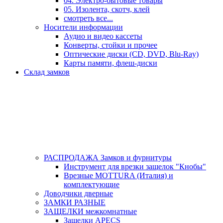
04. Электро-бытовые товары
05. Изолента, скотч, клей
смотреть все...
Носители информации
Аудио и видео кассеты
Конверты, стойки и прочее
Оптические диски (CD, DVD, Blu-Ray)
Карты памяти, флеш-диски
Склад замков
РАСПРОДАЖА Замков и фурнитуры
Инструмент для врезки защелок "Кнобы"
Врезные MOTTURA (Италия) и
комплектующие
Доводчики дверные
ЗАМКИ РАЗНЫЕ
ЗАЩЕЛКИ межкомнатные
Защелки APECS