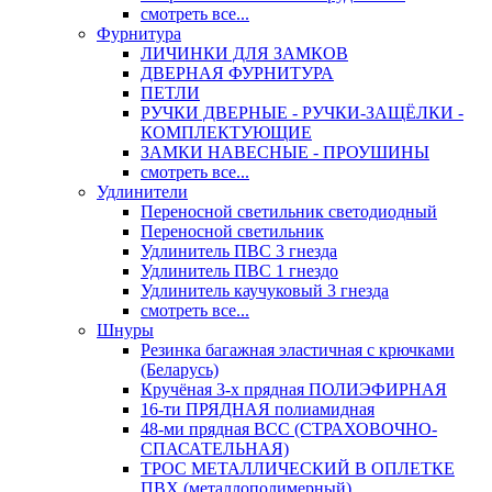
смотреть все...
Фурнитура
ЛИЧИНКИ ДЛЯ ЗАМКОВ
ДВЕРНАЯ ФУРНИТУРА
ПЕТЛИ
РУЧКИ ДВЕРНЫЕ - РУЧКИ-ЗАЩЁЛКИ -
КОМПЛЕКТУЮЩИЕ
ЗАМКИ НАВЕСНЫЕ - ПРОУШИНЫ
смотреть все...
Удлинители
Переносной светильник светодиодный
Переносной светильник
Удлинитель ПВС 3 гнезда
Удлинитель ПВС 1 гнездо
Удлинитель каучуковый 3 гнезда
смотреть все...
Шнуры
Резинка багажная эластичная с крючками
(Беларусь)
Кручёная 3-х прядная ПОЛИЭФИРНАЯ
16-ти ПРЯДНАЯ полиамидная
48-ми прядная ВСС (СТРАХОВОЧНО-
СПАСАТЕЛЬНАЯ)
ТРОС МЕТАЛЛИЧЕСКИЙ В ОПЛЕТКЕ
ПВХ (металлополимерный)