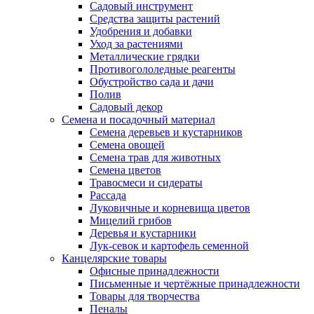
Садовый инструмент
Средства защиты растений
Удобрения и добавки
Уход за растениями
Металлические грядки
Противогололедные реагенты
Обустройство сада и дачи
Полив
Садовый декор
Семена и посадочный материал
Семена деревьев и кустарников
Семена овощей
Семена трав для животных
Семена цветов
Травосмеси и сидераты
Рассада
Луковичные и корневища цветов
Мицелий грибов
Деревья и кустарники
Лук-севок и картофель семенной
Канцелярские товары
Офисные принадлежности
Письменные и чертёжные принадлежности
Товары для творчества
Пеналы