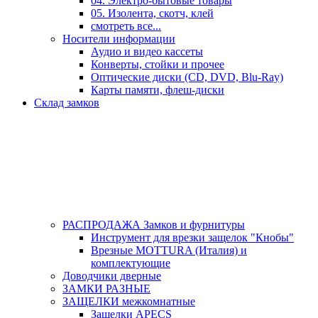
04. Электро-бытовые товары
05. Изолента, скотч, клей
смотреть все...
Носители информации
Аудио и видео кассеты
Конверты, стойки и прочее
Оптические диски (CD, DVD, Blu-Ray)
Карты памяти, флеш-диски
Склад замков
РАСПРОДАЖА Замков и фурнитуры
Инструмент для врезки защелок "Кнобы"
Врезные MOTTURA (Италия) и
комплектующие
Доводчики дверные
ЗАМКИ РАЗНЫЕ
ЗАЩЕЛКИ межкомнатные
Защелки APECS