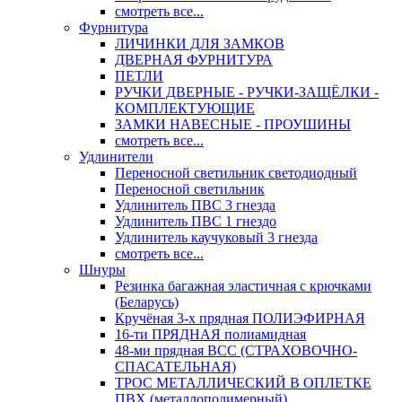
смотреть все...
Фурнитура
ЛИЧИНКИ ДЛЯ ЗАМКОВ
ДВЕРНАЯ ФУРНИТУРА
ПЕТЛИ
РУЧКИ ДВЕРНЫЕ - РУЧКИ-ЗАЩЁЛКИ -
КОМПЛЕКТУЮЩИЕ
ЗАМКИ НАВЕСНЫЕ - ПРОУШИНЫ
смотреть все...
Удлинители
Переносной светильник светодиодный
Переносной светильник
Удлинитель ПВС 3 гнезда
Удлинитель ПВС 1 гнездо
Удлинитель каучуковый 3 гнезда
смотреть все...
Шнуры
Резинка багажная эластичная с крючками
(Беларусь)
Кручёная 3-х прядная ПОЛИЭФИРНАЯ
16-ти ПРЯДНАЯ полиамидная
48-ми прядная ВСС (СТРАХОВОЧНО-
СПАСАТЕЛЬНАЯ)
ТРОС МЕТАЛЛИЧЕСКИЙ В ОПЛЕТКЕ
ПВХ (металлополимерный)