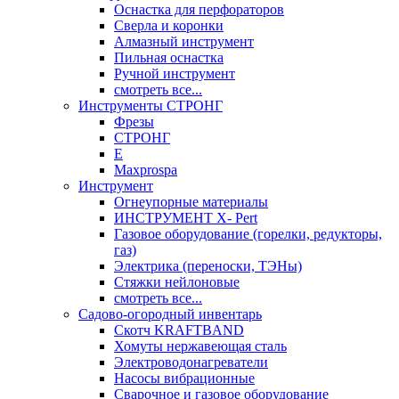
Оснастка для перфораторов
Сверла и коронки
Алмазный инструмент
Пильная оснастка
Ручной инструмент
смотреть все...
Инструменты СТРОНГ
Фрезы
СТРОНГ
Е
Maxprospa
Инструмент
Огнеупорные материалы
ИНСТРУМЕНТ X- Pert
Газовое оборудование (горелки, редукторы,
газ)
Электрика (переноски, ТЭНы)
Стяжки нейлоновые
смотреть все...
Садово-огородный инвентарь
Скотч KRAFTBAND
Хомуты нержавеющая сталь
Электроводонагреватели
Насосы вибрационные
Сварочное и газовое оборудование