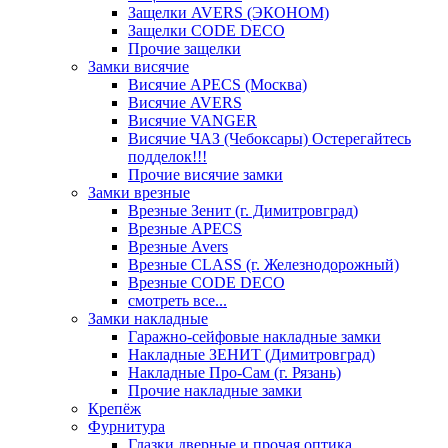
Защелки AVERS (ЭКОНОМ)
Защелки CODE DECO
Прочие защелки
Замки висячие
Висячие APECS (Москва)
Висячие AVERS
Висячие VANGER
Висячие ЧАЗ (Чебоксары) Остерегайтесь
подделок!!!
Прочие висячие замки
Замки врезные
Врезные Зенит (г. Димитровград)
Врезные APECS
Врезные Avers
Врезные CLASS (г. Железнодорожный)
Врезные CODE DECO
смотреть все...
Замки накладные
Гаражно-сейфовые накладные замки
Накладные ЗЕНИТ (Димитровград)
Накладные Про-Сам (г. Рязань)
Прочие накладные замки
Крепёж
Фурнитура
Глазки дверные и прочая оптика