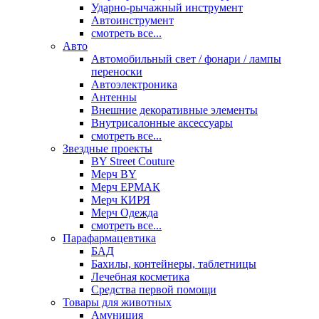
Ударно-рычажный инструмент
Автоинструмент
смотреть все...
Авто
Автомобильный свет / фонари / лампы
переноски
Автоэлектроника
Антенны
Внешние декоративные элементы
Внутрисалонные аксессуары
смотреть все...
Звездные проекты
BY Street Couture
Мерч BY
Мерч ЕРМАК
Мерч КИРЯ
Мерч Одежда
смотреть все...
Парафармацевтика
БАД
Бахилы, контейнеры, таблетницы
Лечебная косметика
Средства первой помощи
Товары для животных
Амуниция