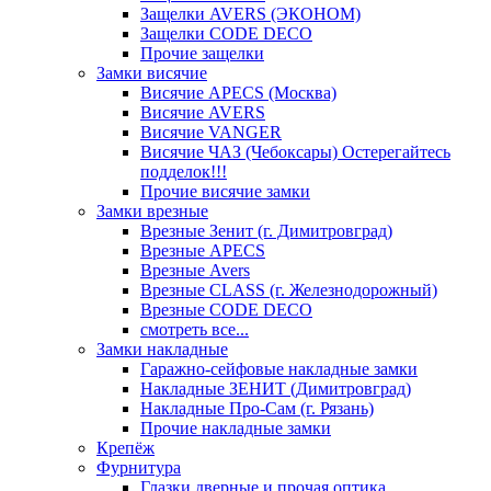
Защелки AVERS (ЭКОНОМ)
Защелки CODE DECO
Прочие защелки
Замки висячие
Висячие APECS (Москва)
Висячие AVERS
Висячие VANGER
Висячие ЧАЗ (Чебоксары) Остерегайтесь
подделок!!!
Прочие висячие замки
Замки врезные
Врезные Зенит (г. Димитровград)
Врезные APECS
Врезные Avers
Врезные CLASS (г. Железнодорожный)
Врезные CODE DECO
смотреть все...
Замки накладные
Гаражно-сейфовые накладные замки
Накладные ЗЕНИТ (Димитровград)
Накладные Про-Сам (г. Рязань)
Прочие накладные замки
Крепёж
Фурнитура
Глазки дверные и прочая оптика