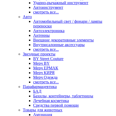
Ударно-рычажный инструмент
Автоинструмент
смотреть все...
Авто
Автомобильный свет / фонари / лампы
переноски
Автоэлектроника
Антенны
Внешние декоративные элементы
Внутрисалонные аксессуары
смотреть все...
Звездные проекты
BY Street Couture
Мерч BY
Мерч ЕРМАК
Мерч КИРЯ
Мерч Одежда
смотреть все...
Парафармацевтика
БАД
Бахилы, контейнеры, таблетницы
Лечебная косметика
Средства первой помощи
Товары для животных
Амуниция