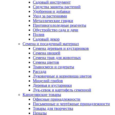
Садовый инструмент
Средства защиты растений
Удобрения и добавки
Уход за растениями
Металлические грядки
Противогололедные реагенты
Обустройство сада и дачи
Полив
Садовый декор
Семена и посадочный материал
Семена деревьев и кустарников
Семена овощей
Семена трав для животных
Семена цветов
Травосмеси и сидераты
Рассада
Луковичные и корневища цветов
Мицелий грибов
Деревья и кустарники
Лук-севок и картофель семенной
Канцелярские товары
Офисные принадлежности
Письменные и чертёжные принадлежности
Товары для творчества
Пеналы