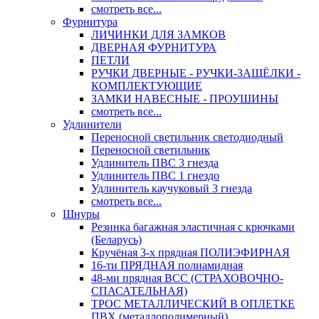
смотреть все...
Фурнитура
ЛИЧИНКИ ДЛЯ ЗАМКОВ
ДВЕРНАЯ ФУРНИТУРА
ПЕТЛИ
РУЧКИ ДВЕРНЫЕ - РУЧКИ-ЗАЩЁЛКИ -
КОМПЛЕКТУЮЩИЕ
ЗАМКИ НАВЕСНЫЕ - ПРОУШИНЫ
смотреть все...
Удлинители
Переносной светильник светодиодный
Переносной светильник
Удлинитель ПВС 3 гнезда
Удлинитель ПВС 1 гнездо
Удлинитель каучуковый 3 гнезда
смотреть все...
Шнуры
Резинка багажная эластичная с крючками
(Беларусь)
Кручёная 3-х прядная ПОЛИЭФИРНАЯ
16-ти ПРЯДНАЯ полиамидная
48-ми прядная ВСС (СТРАХОВОЧНО-
СПАСАТЕЛЬНАЯ)
ТРОС МЕТАЛЛИЧЕСКИЙ В ОПЛЕТКЕ
ПВХ (металлополимерный)