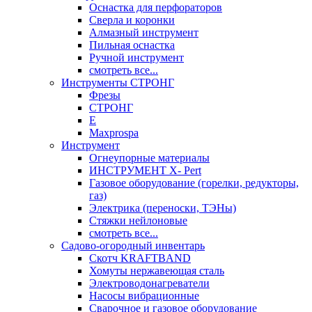
Оснастка для перфораторов
Сверла и коронки
Алмазный инструмент
Пильная оснастка
Ручной инструмент
смотреть все...
Инструменты СТРОНГ
Фрезы
СТРОНГ
Е
Maxprospa
Инструмент
Огнеупорные материалы
ИНСТРУМЕНТ X- Pert
Газовое оборудование (горелки, редукторы,
газ)
Электрика (переноски, ТЭНы)
Стяжки нейлоновые
смотреть все...
Садово-огородный инвентарь
Скотч KRAFTBAND
Хомуты нержавеющая сталь
Электроводонагреватели
Насосы вибрационные
Сварочное и газовое оборудование