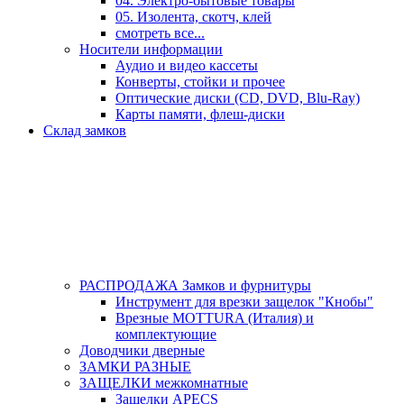
04. Электро-бытовые товары
05. Изолента, скотч, клей
смотреть все...
Носители информации
Аудио и видео кассеты
Конверты, стойки и прочее
Оптические диски (CD, DVD, Blu-Ray)
Карты памяти, флеш-диски
Склад замков
РАСПРОДАЖА Замков и фурнитуры
Инструмент для врезки защелок "Кнобы"
Врезные MOTTURA (Италия) и
комплектующие
Доводчики дверные
ЗАМКИ РАЗНЫЕ
ЗАЩЕЛКИ межкомнатные
Защелки APECS