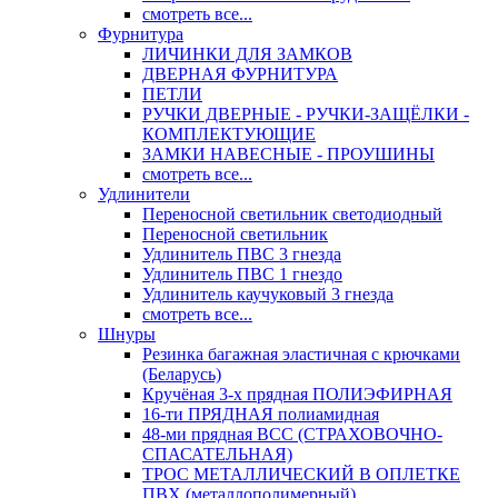
смотреть все...
Фурнитура
ЛИЧИНКИ ДЛЯ ЗАМКОВ
ДВЕРНАЯ ФУРНИТУРА
ПЕТЛИ
РУЧКИ ДВЕРНЫЕ - РУЧКИ-ЗАЩЁЛКИ -
КОМПЛЕКТУЮЩИЕ
ЗАМКИ НАВЕСНЫЕ - ПРОУШИНЫ
смотреть все...
Удлинители
Переносной светильник светодиодный
Переносной светильник
Удлинитель ПВС 3 гнезда
Удлинитель ПВС 1 гнездо
Удлинитель каучуковый 3 гнезда
смотреть все...
Шнуры
Резинка багажная эластичная с крючками
(Беларусь)
Кручёная 3-х прядная ПОЛИЭФИРНАЯ
16-ти ПРЯДНАЯ полиамидная
48-ми прядная ВСС (СТРАХОВОЧНО-
СПАСАТЕЛЬНАЯ)
ТРОС МЕТАЛЛИЧЕСКИЙ В ОПЛЕТКЕ
ПВХ (металлополимерный)