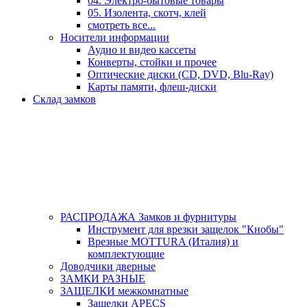
04. Электро-бытовые товары
05. Изолента, скотч, клей
смотреть все...
Носители информации
Аудио и видео кассеты
Конверты, стойки и прочее
Оптические диски (CD, DVD, Blu-Ray)
Карты памяти, флеш-диски
Склад замков
РАСПРОДАЖА Замков и фурнитуры
Инструмент для врезки защелок "Кнобы"
Врезные MOTTURA (Италия) и
комплектующие
Доводчики дверные
ЗАМКИ РАЗНЫЕ
ЗАЩЕЛКИ межкомнатные
Защелки APECS