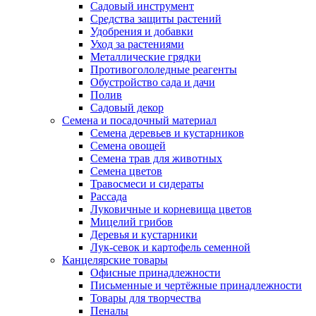
Садовый инструмент
Средства защиты растений
Удобрения и добавки
Уход за растениями
Металлические грядки
Противогололедные реагенты
Обустройство сада и дачи
Полив
Садовый декор
Семена и посадочный материал
Семена деревьев и кустарников
Семена овощей
Семена трав для животных
Семена цветов
Травосмеси и сидераты
Рассада
Луковичные и корневища цветов
Мицелий грибов
Деревья и кустарники
Лук-севок и картофель семенной
Канцелярские товары
Офисные принадлежности
Письменные и чертёжные принадлежности
Товары для творчества
Пеналы