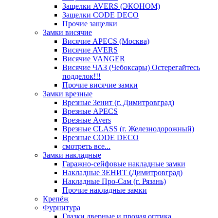
Защелки AVERS (ЭКОНОМ)
Защелки CODE DECO
Прочие защелки
Замки висячие
Висячие APECS (Москва)
Висячие AVERS
Висячие VANGER
Висячие ЧАЗ (Чебоксары) Остерегайтесь
подделок!!!
Прочие висячие замки
Замки врезные
Врезные Зенит (г. Димитровград)
Врезные APECS
Врезные Avers
Врезные CLASS (г. Железнодорожный)
Врезные CODE DECO
смотреть все...
Замки накладные
Гаражно-сейфовые накладные замки
Накладные ЗЕНИТ (Димитровград)
Накладные Про-Сам (г. Рязань)
Прочие накладные замки
Крепёж
Фурнитура
Глазки дверные и прочая оптика