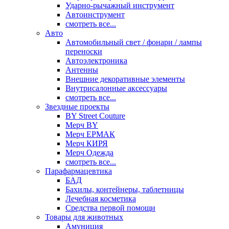
Ударно-рычажный инструмент
Автоинструмент
смотреть все...
Авто
Автомобильный свет / фонари / лампы
переноски
Автоэлектроника
Антенны
Внешние декоративные элементы
Внутрисалонные аксессуары
смотреть все...
Звездные проекты
BY Street Couture
Мерч BY
Мерч ЕРМАК
Мерч КИРЯ
Мерч Одежда
смотреть все...
Парафармацевтика
БАД
Бахилы, контейнеры, таблетницы
Лечебная косметика
Средства первой помощи
Товары для животных
Амуниция