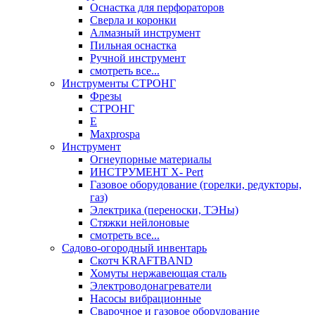
Оснастка для перфораторов
Сверла и коронки
Алмазный инструмент
Пильная оснастка
Ручной инструмент
смотреть все...
Инструменты СТРОНГ
Фрезы
СТРОНГ
Е
Maxprospa
Инструмент
Огнеупорные материалы
ИНСТРУМЕНТ X- Pert
Газовое оборудование (горелки, редукторы,
газ)
Электрика (переноски, ТЭНы)
Стяжки нейлоновые
смотреть все...
Садово-огородный инвентарь
Скотч KRAFTBAND
Хомуты нержавеющая сталь
Электроводонагреватели
Насосы вибрационные
Сварочное и газовое оборудование