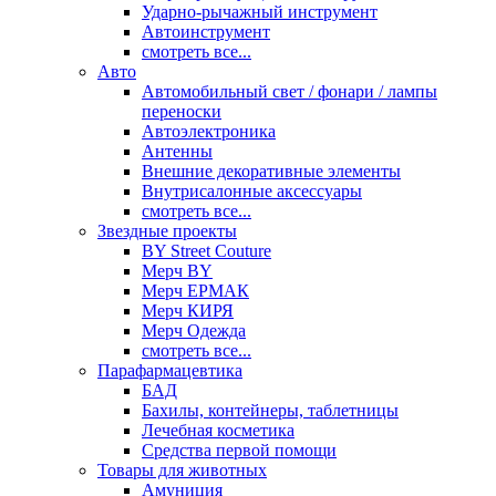
Ударно-рычажный инструмент
Автоинструмент
смотреть все...
Авто
Автомобильный свет / фонари / лампы
переноски
Автоэлектроника
Антенны
Внешние декоративные элементы
Внутрисалонные аксессуары
смотреть все...
Звездные проекты
BY Street Couture
Мерч BY
Мерч ЕРМАК
Мерч КИРЯ
Мерч Одежда
смотреть все...
Парафармацевтика
БАД
Бахилы, контейнеры, таблетницы
Лечебная косметика
Средства первой помощи
Товары для животных
Амуниция