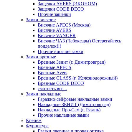
Защелки AVERS (ЭКОНОМ)
Защелки CODE DECO
Прочие защелки
Замки висячие
Висячие APECS (Москва)
Висячие AVERS
Висячие VANGER
Висячие ЧАЗ (Чебоксары) Остерегайтесь
подделок!!!
Прочие висячие замки
Замки врезные
Врезные Зенит (г. Димитровград)
Врезные APECS
Врезные Avers
Врезные CLASS (г. Железнодорожный)
Врезные CODE DECO
смотреть все...
Замки накладные
Гаражно-сейфовые накладные замки
Накладные ЗЕНИТ (Димитровград)
Накладные Про-Сам (г. Рязань)
Прочие накладные замки
Крепёж
Фурнитура
Глазки дверные и прочая оптика