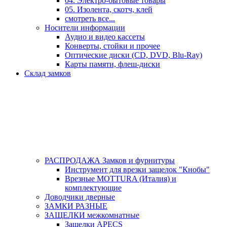
04. Электро-бытовые товары
05. Изолента, скотч, клей
смотреть все...
Носители информации
Аудио и видео кассеты
Конверты, стойки и прочее
Оптические диски (CD, DVD, Blu-Ray)
Карты памяти, флеш-диски
Склад замков
РАСПРОДАЖА Замков и фурнитуры
Инструмент для врезки защелок "Кнобы"
Врезные MOTTURA (Италия) и
комплектующие
Доводчики дверные
ЗАМКИ РАЗНЫЕ
ЗАЩЕЛКИ межкомнатные
Защелки APECS