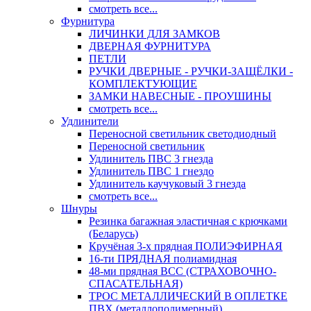
смотреть все...
Фурнитура
ЛИЧИНКИ ДЛЯ ЗАМКОВ
ДВЕРНАЯ ФУРНИТУРА
ПЕТЛИ
РУЧКИ ДВЕРНЫЕ - РУЧКИ-ЗАЩЁЛКИ -
КОМПЛЕКТУЮЩИЕ
ЗАМКИ НАВЕСНЫЕ - ПРОУШИНЫ
смотреть все...
Удлинители
Переносной светильник светодиодный
Переносной светильник
Удлинитель ПВС 3 гнезда
Удлинитель ПВС 1 гнездо
Удлинитель каучуковый 3 гнезда
смотреть все...
Шнуры
Резинка багажная эластичная с крючками
(Беларусь)
Кручёная 3-х прядная ПОЛИЭФИРНАЯ
16-ти ПРЯДНАЯ полиамидная
48-ми прядная ВСС (СТРАХОВОЧНО-
СПАСАТЕЛЬНАЯ)
ТРОС МЕТАЛЛИЧЕСКИЙ В ОПЛЕТКЕ
ПВХ (металлополимерный)