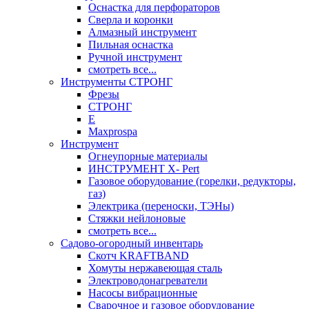
Оснастка для перфораторов
Сверла и коронки
Алмазный инструмент
Пильная оснастка
Ручной инструмент
смотреть все...
Инструменты СТРОНГ
Фрезы
СТРОНГ
Е
Maxprospa
Инструмент
Огнеупорные материалы
ИНСТРУМЕНТ X- Pert
Газовое оборудование (горелки, редукторы,
газ)
Электрика (переноски, ТЭНы)
Стяжки нейлоновые
смотреть все...
Садово-огородный инвентарь
Скотч KRAFTBAND
Хомуты нержавеющая сталь
Электроводонагреватели
Насосы вибрационные
Сварочное и газовое оборудование