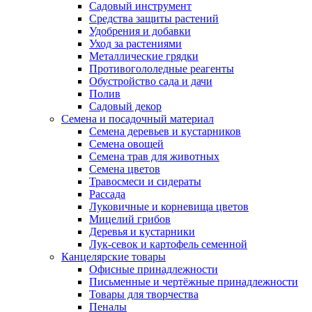
Садовый инструмент
Средства защиты растений
Удобрения и добавки
Уход за растениями
Металлические грядки
Противогололедные реагенты
Обустройство сада и дачи
Полив
Садовый декор
Семена и посадочный материал
Семена деревьев и кустарников
Семена овощей
Семена трав для животных
Семена цветов
Травосмеси и сидераты
Рассада
Луковичные и корневища цветов
Мицелий грибов
Деревья и кустарники
Лук-севок и картофель семенной
Канцелярские товары
Офисные принадлежности
Письменные и чертёжные принадлежности
Товары для творчества
Пеналы