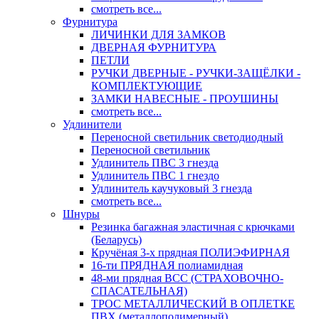
смотреть все...
Фурнитура
ЛИЧИНКИ ДЛЯ ЗАМКОВ
ДВЕРНАЯ ФУРНИТУРА
ПЕТЛИ
РУЧКИ ДВЕРНЫЕ - РУЧКИ-ЗАЩЁЛКИ -
КОМПЛЕКТУЮЩИЕ
ЗАМКИ НАВЕСНЫЕ - ПРОУШИНЫ
смотреть все...
Удлинители
Переносной светильник светодиодный
Переносной светильник
Удлинитель ПВС 3 гнезда
Удлинитель ПВС 1 гнездо
Удлинитель каучуковый 3 гнезда
смотреть все...
Шнуры
Резинка багажная эластичная с крючками
(Беларусь)
Кручёная 3-х прядная ПОЛИЭФИРНАЯ
16-ти ПРЯДНАЯ полиамидная
48-ми прядная ВСС (СТРАХОВОЧНО-
СПАСАТЕЛЬНАЯ)
ТРОС МЕТАЛЛИЧЕСКИЙ В ОПЛЕТКЕ
ПВХ (металлополимерный)