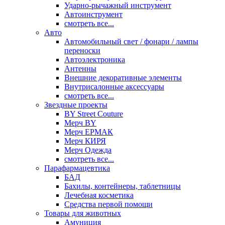
Ударно-рычажный инструмент
Автоинструмент
смотреть все...
Авто
Автомобильный свет / фонари / лампы
переноски
Автоэлектроника
Антенны
Внешние декоративные элементы
Внутрисалонные аксессуары
смотреть все...
Звездные проекты
BY Street Couture
Мерч BY
Мерч ЕРМАК
Мерч КИРЯ
Мерч Одежда
смотреть все...
Парафармацевтика
БАД
Бахилы, контейнеры, таблетницы
Лечебная косметика
Средства первой помощи
Товары для животных
Амуниция