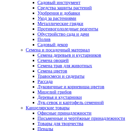
Садовый инструмент
Средства защиты растений
Удобрения и добавки
Уход за растениями
Металлические грядки
Противогололедные реагенты
Обустройство сада и дачи
Полив
Садовый декор
Семена и посадочный материал
Семена деревьев и кустарников
Семена овощей
Семена трав для животных
Семена цветов
Травосмеси и сидераты
Рассада
Луковичные и корневища цветов
Мицелий грибов
Деревья и кустарники
Лук-севок и картофель семенной
Канцелярские товары
Офисные принадлежности
Письменные и чертёжные принадлежности
Товары для творчества
Пеналы