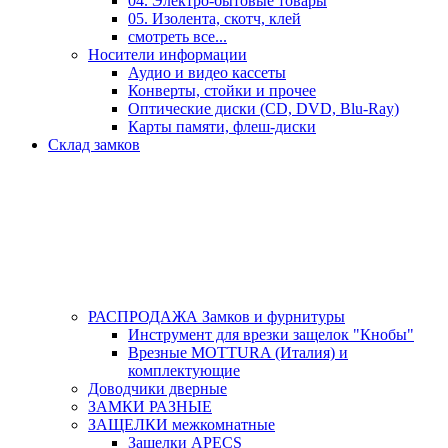
04. Электро-бытовые товары
05. Изолента, скотч, клей
смотреть все...
Носители информации
Аудио и видео кассеты
Конверты, стойки и прочее
Оптические диски (CD, DVD, Blu-Ray)
Карты памяти, флеш-диски
Склад замков
РАСПРОДАЖА Замков и фурнитуры
Инструмент для врезки защелок "Кнобы"
Врезные MOTTURA (Италия) и
комплектующие
Доводчики дверные
ЗАМКИ РАЗНЫЕ
ЗАЩЕЛКИ межкомнатные
Защелки APECS