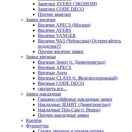
Защелки AVERS (ЭКОНОМ)
Защелки CODE DECO
Прочие защелки
Замки висячие
Висячие APECS (Москва)
Висячие AVERS
Висячие VANGER
Висячие ЧАЗ (Чебоксары) Остерегайтесь
подделок!!!
Прочие висячие замки
Замки врезные
Врезные Зенит (г. Димитровград)
Врезные APECS
Врезные Avers
Врезные CLASS (г. Железнодорожный)
Врезные CODE DECO
смотреть все...
Замки накладные
Гаражно-сейфовые накладные замки
Накладные ЗЕНИТ (Димитровград)
Накладные Про-Сам (г. Рязань)
Прочие накладные замки
Крепёж
Фурнитура
Глазки дверные и прочая оптика