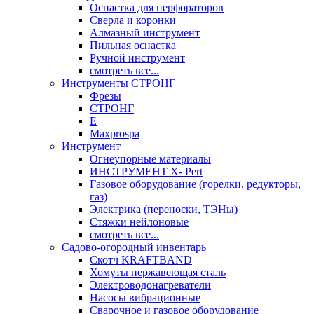
Оснастка для перфораторов
Сверла и коронки
Алмазный инструмент
Пильная оснастка
Ручной инструмент
смотреть все...
Инструменты СТРОНГ
Фрезы
СТРОНГ
Е
Maxprospa
Инструмент
Огнеупорные материалы
ИНСТРУМЕНТ X- Pert
Газовое оборудование (горелки, редукторы,
газ)
Электрика (переноски, ТЭНы)
Стяжки нейлоновые
смотреть все...
Садово-огородный инвентарь
Скотч KRAFTBAND
Хомуты нержавеющая сталь
Электроводонагреватели
Насосы вибрационные
Сварочное и газовое оборудование