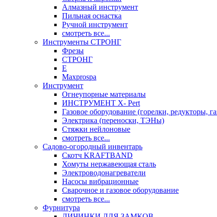
Алмазный инструмент
Пильная оснастка
Ручной инструмент
смотреть все...
Инструменты СТРОНГ
Фрезы
СТРОНГ
Е
Maxprospa
Инструмент
Огнеупорные материалы
ИНСТРУМЕНТ X- Pert
Газовое оборудование (горелки, редукторы, га
Электрика (переноски, ТЭНы)
Стяжки нейлоновые
смотреть все...
Садово-огородный инвентарь
Скотч KRAFTBAND
Хомуты нержавеющая сталь
Электроводонагреватели
Насосы вибрационные
Сварочное и газовое оборудование
смотреть все...
Фурнитура
ЛИЧИНКИ ДЛЯ ЗАМКОВ