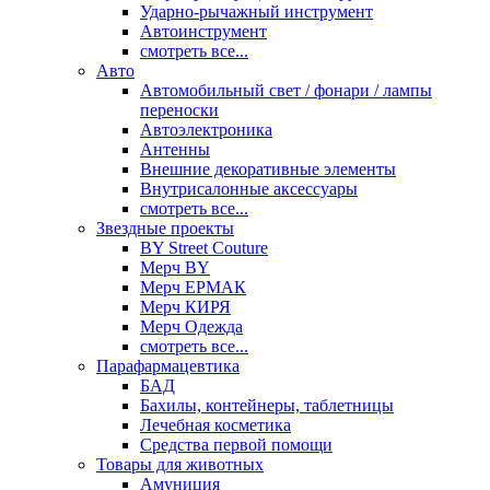
Ударно-рычажный инструмент
Автоинструмент
смотреть все...
Авто
Автомобильный свет / фонари / лампы
переноски
Автоэлектроника
Антенны
Внешние декоративные элементы
Внутрисалонные аксессуары
смотреть все...
Звездные проекты
BY Street Couture
Мерч BY
Мерч ЕРМАК
Мерч КИРЯ
Мерч Одежда
смотреть все...
Парафармацевтика
БАД
Бахилы, контейнеры, таблетницы
Лечебная косметика
Средства первой помощи
Товары для животных
Амуниция