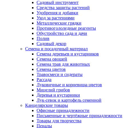
Садовый инструмент
Средства защиты растений
Удобрения и добавки
Уход за растениями
Металлические грядки
Противогололедные реагенты
Обустройство сада и дачи
Полив
Садовый декор
Семена и посадочный материал
Семена деревьев и кустарников
Семена овощей
Семена трав для животных
Семена цветов
Травосмеси и сидераты
Рассада
Луковичные и корневища цветов
Мицелий грибов
Деревья и кустарники
Лук-севок и картофель семенной
Канцелярские товары
Офисные принадлежности
Письменные и чертёжные принадлежности
Товары для творчества
Пеналы