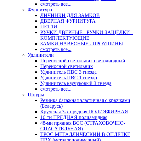
смотреть все...
Фурнитура
ЛИЧИНКИ ДЛЯ ЗАМКОВ
ДВЕРНАЯ ФУРНИТУРА
ПЕТЛИ
РУЧКИ ДВЕРНЫЕ - РУЧКИ-ЗАЩЁЛКИ -
КОМПЛЕКТУЮЩИЕ
ЗАМКИ НАВЕСНЫЕ - ПРОУШИНЫ
смотреть все...
Удлинители
Переносной светильник светодиодный
Переносной светильник
Удлинитель ПВС 3 гнезда
Удлинитель ПВС 1 гнездо
Удлинитель каучуковый 3 гнезда
смотреть все...
Шнуры
Резинка багажная эластичная с крючками
(Беларусь)
Кручёная 3-х прядная ПОЛИЭФИРНАЯ
16-ти ПРЯДНАЯ полиамидная
48-ми прядная ВСС (СТРАХОВОЧНО-
СПАСАТЕЛЬНАЯ)
ТРОС МЕТАЛЛИЧЕСКИЙ В ОПЛЕТКЕ
ПВХ (металлополимерный)