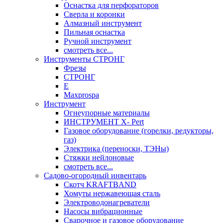
Оснастка для перфораторов
Сверла и коронки
Алмазный инструмент
Пильная оснастка
Ручной инструмент
смотреть все...
Инструменты СТРОНГ
Фрезы
СТРОНГ
Е
Maxprospa
Инструмент
Огнеупорные материалы
ИНСТРУМЕНТ X- Pert
Газовое оборудование (горелки, редукторы,
газ)
Электрика (переноски, ТЭНы)
Стяжки нейлоновые
смотреть все...
Садово-огородный инвентарь
Скотч KRAFTBAND
Хомуты нержавеющая сталь
Электроводонагреватели
Насосы вибрационные
Сварочное и газовое оборудование