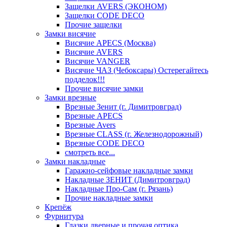
Защелки AVERS (ЭКОНОМ)
Защелки CODE DECO
Прочие защелки
Замки висячие
Висячие APECS (Москва)
Висячие AVERS
Висячие VANGER
Висячие ЧАЗ (Чебоксары) Остерегайтесь
подделок!!!
Прочие висячие замки
Замки врезные
Врезные Зенит (г. Димитровград)
Врезные APECS
Врезные Avers
Врезные CLASS (г. Железнодорожный)
Врезные CODE DECO
смотреть все...
Замки накладные
Гаражно-сейфовые накладные замки
Накладные ЗЕНИТ (Димитровград)
Накладные Про-Сам (г. Рязань)
Прочие накладные замки
Крепёж
Фурнитура
Глазки дверные и прочая оптика