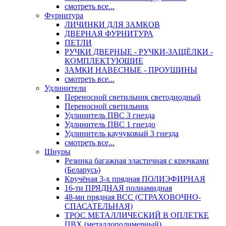
смотреть все...
Фурнитура
ЛИЧИНКИ ДЛЯ ЗАМКОВ
ДВЕРНАЯ ФУРНИТУРА
ПЕТЛИ
РУЧКИ ДВЕРНЫЕ - РУЧКИ-ЗАЩЁЛКИ -
КОМПЛЕКТУЮЩИЕ
ЗАМКИ НАВЕСНЫЕ - ПРОУШИНЫ
смотреть все...
Удлинители
Переносной светильник светодиодный
Переносной светильник
Удлинитель ПВС 3 гнезда
Удлинитель ПВС 1 гнездо
Удлинитель каучуковый 3 гнезда
смотреть все...
Шнуры
Резинка багажная эластичная с крючками
(Беларусь)
Кручёная 3-х прядная ПОЛИЭФИРНАЯ
16-ти ПРЯДНАЯ полиамидная
48-ми прядная ВСС (СТРАХОВОЧНО-
СПАСАТЕЛЬНАЯ)
ТРОС МЕТАЛЛИЧЕСКИЙ В ОПЛЕТКЕ
ПВХ (металлополимерный)