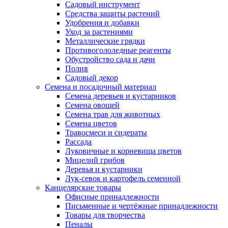
Садовый инструмент
Средства защиты растений
Удобрения и добавки
Уход за растениями
Металлические грядки
Противогололедные реагенты
Обустройство сада и дачи
Полив
Садовый декор
Семена и посадочный материал
Семена деревьев и кустарников
Семена овощей
Семена трав для животных
Семена цветов
Травосмеси и сидераты
Рассада
Луковичные и корневища цветов
Мицелий грибов
Деревья и кустарники
Лук-севок и картофель семенной
Канцелярские товары
Офисные принадлежности
Письменные и чертёжные принадлежности
Товары для творчества
Пеналы