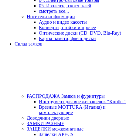
04. Электро-бытовые товары
05. Изолента, скотч, клей
смотреть все...
Носители информации
Аудио и видео кассеты
Конверты, стойки и прочее
Оптические диски (CD, DVD, Blu-Ray)
Карты памяти, флеш-диски
Склад замков
РАСПРОДАЖА Замков и фурнитуры
Инструмент для врезки защелок "Кнобы"
Врезные MOTTURA (Италия) и
комплектующие
Доводчики дверные
ЗАМКИ РАЗНЫЕ
ЗАЩЕЛКИ межкомнатные
Защелки APECS