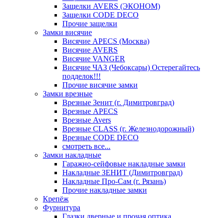
Защелки AVERS (ЭКОНОМ)
Защелки CODE DECO
Прочие защелки
Замки висячие
Висячие APECS (Москва)
Висячие AVERS
Висячие VANGER
Висячие ЧАЗ (Чебоксары) Остерегайтесь
подделок!!!
Прочие висячие замки
Замки врезные
Врезные Зенит (г. Димитровград)
Врезные APECS
Врезные Avers
Врезные CLASS (г. Железнодорожный)
Врезные CODE DECO
смотреть все...
Замки накладные
Гаражно-сейфовые накладные замки
Накладные ЗЕНИТ (Димитровград)
Накладные Про-Сам (г. Рязань)
Прочие накладные замки
Крепёж
Фурнитура
Глазки дверные и прочая оптика