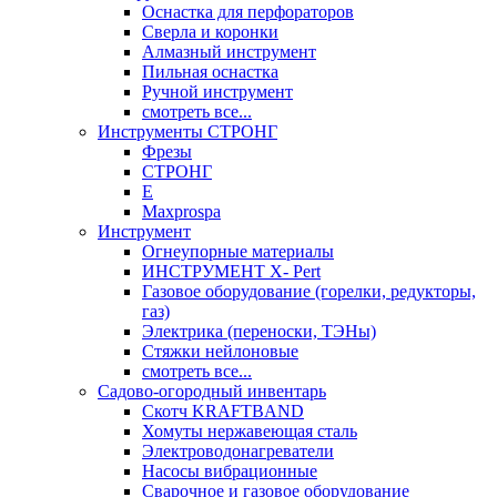
Оснастка для перфораторов
Сверла и коронки
Алмазный инструмент
Пильная оснастка
Ручной инструмент
смотреть все...
Инструменты СТРОНГ
Фрезы
СТРОНГ
Е
Maxprospa
Инструмент
Огнеупорные материалы
ИНСТРУМЕНТ X- Pert
Газовое оборудование (горелки, редукторы,
газ)
Электрика (переноски, ТЭНы)
Стяжки нейлоновые
смотреть все...
Садово-огородный инвентарь
Скотч KRAFTBAND
Хомуты нержавеющая сталь
Электроводонагреватели
Насосы вибрационные
Сварочное и газовое оборудование