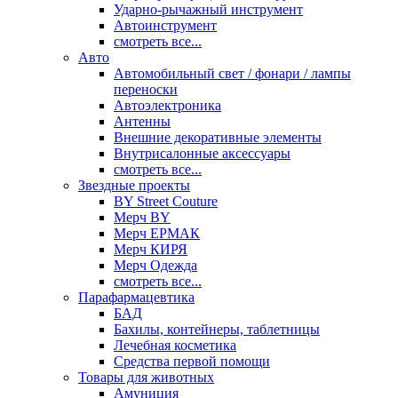
Ударно-рычажный инструмент
Автоинструмент
смотреть все...
Авто
Автомобильный свет / фонари / лампы
переноски
Автоэлектроника
Антенны
Внешние декоративные элементы
Внутрисалонные аксессуары
смотреть все...
Звездные проекты
BY Street Couture
Мерч BY
Мерч ЕРМАК
Мерч КИРЯ
Мерч Одежда
смотреть все...
Парафармацевтика
БАД
Бахилы, контейнеры, таблетницы
Лечебная косметика
Средства первой помощи
Товары для животных
Амуниция