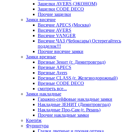
Защелки AVERS (ЭКОНОМ)
Защелки CODE DECO
Прочие защелки
Замки висячие
Висячие APECS (Москва)
Висячие AVERS
Висячие VANGER
Висячие ЧАЗ (Чебоксары) Остерегайтесь
подделок!!!
Прочие висячие замки
Замки врезные
Врезные Зенит (г. Димитровград)
Врезные APECS
Врезные Avers
Врезные CLASS (г. Железнодорожный)
Врезные CODE DECO
смотреть все...
Замки накладные
Гаражно-сейфовые накладные замки
Накладные ЗЕНИТ (Димитровград)
Накладные Про-Сам (г. Рязань)
Прочие накладные замки
Крепёж
Фурнитура
Глазки дверные и прочая оптика