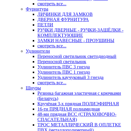
смотреть все...
Фурнитура
ЛИЧИНКИ ДЛЯ ЗАМКОВ
ДВЕРНАЯ ФУРНИТУРА
ПЕТЛИ
РУЧКИ ДВЕРНЫЕ - РУЧКИ-ЗАЩЁЛКИ -
КОМПЛЕКТУЮЩИЕ
ЗАМКИ НАВЕСНЫЕ - ПРОУШИНЫ
смотреть все...
Удлинители
Переносной светильник светодиодный
Переносной светильник
Удлинитель ПВС 3 гнезда
Удлинитель ПВС 1 гнездо
Удлинитель каучуковый 3 гнезда
смотреть все...
Шнуры
Резинка багажная эластичная с крючками
(Беларусь)
Кручёная 3-х прядная ПОЛИЭФИРНАЯ
16-ти ПРЯДНАЯ полиамидная
48-ми прядная ВСС (СТРАХОВОЧНО-
СПАСАТЕЛЬНАЯ)
ТРОС МЕТАЛЛИЧЕСКИЙ В ОПЛЕТКЕ
ПВХ (металлополимерный)