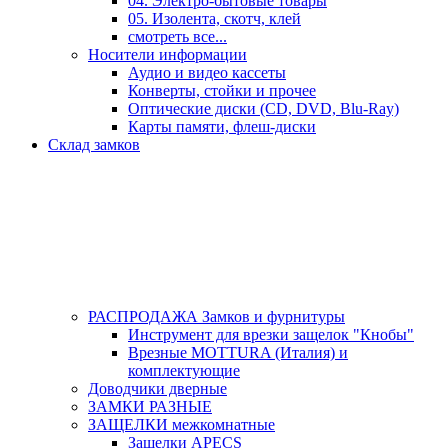
04. Электро-бытовые товары
05. Изолента, скотч, клей
смотреть все...
Носители информации
Аудио и видео кассеты
Конверты, стойки и прочее
Оптические диски (CD, DVD, Blu-Ray)
Карты памяти, флеш-диски
Склад замков
РАСПРОДАЖА Замков и фурнитуры
Инструмент для врезки защелок "Кнобы"
Врезные MOTTURA (Италия) и
комплектующие
Доводчики дверные
ЗАМКИ РАЗНЫЕ
ЗАЩЕЛКИ межкомнатные
Защелки APECS