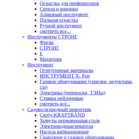
Оснастка для перфораторов
Сверла и коронки
Алмазный инструмент
Пильная оснастка
Ручной инструмент
смотреть все...
Инструменты СТРОНГ
Фрезы
СТРОНГ
Е
Maxprospa
Инструмент
Огнеупорные материалы
ИНСТРУМЕНТ X- Pert
Газовое оборудование (горелки, редукторы,
газ)
Электрика (переноски, ТЭНы)
Стяжки нейлоновые
смотреть все...
Садово-огородный инвентарь
Скотч KRAFTBAND
Хомуты нержавеющая сталь
Электроводонагреватели
Насосы вибрационные
Сварочное и газовое оборудование