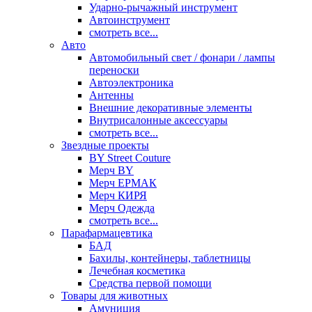
Ударно-рычажный инструмент
Автоинструмент
смотреть все...
Авто
Автомобильный свет / фонари / лампы
переноски
Автоэлектроника
Антенны
Внешние декоративные элементы
Внутрисалонные аксессуары
смотреть все...
Звездные проекты
BY Street Couture
Мерч BY
Мерч ЕРМАК
Мерч КИРЯ
Мерч Одежда
смотреть все...
Парафармацевтика
БАД
Бахилы, контейнеры, таблетницы
Лечебная косметика
Средства первой помощи
Товары для животных
Амуниция