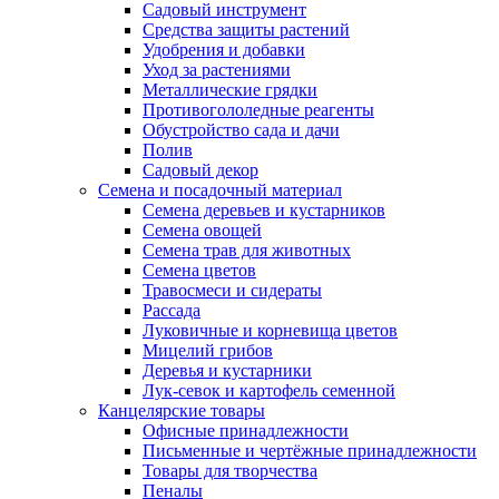
Садовый инструмент
Средства защиты растений
Удобрения и добавки
Уход за растениями
Металлические грядки
Противогололедные реагенты
Обустройство сада и дачи
Полив
Садовый декор
Семена и посадочный материал
Семена деревьев и кустарников
Семена овощей
Семена трав для животных
Семена цветов
Травосмеси и сидераты
Рассада
Луковичные и корневища цветов
Мицелий грибов
Деревья и кустарники
Лук-севок и картофель семенной
Канцелярские товары
Офисные принадлежности
Письменные и чертёжные принадлежности
Товары для творчества
Пеналы