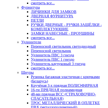
смотреть все...
Фурнитура
ЛИЧИНКИ ДЛЯ ЗАМКОВ
ДВЕРНАЯ ФУРНИТУРА
ПЕТЛИ
РУЧКИ ДВЕРНЫЕ - РУЧКИ-ЗАЩЁЛКИ -
КОМПЛЕКТУЮЩИЕ
ЗАМКИ НАВЕСНЫЕ - ПРОУШИНЫ
смотреть все...
Удлинители
Переносной светильник светодиодный
Переносной светильник
Удлинитель ПВС 3 гнезда
Удлинитель ПВС 1 гнездо
Удлинитель каучуковый 3 гнезда
смотреть все...
Шнуры
Резинка багажная эластичная с крючками
(Беларусь)
Кручёная 3-х прядная ПОЛИЭФИРНАЯ
16-ти ПРЯДНАЯ полиамидная
48-ми прядная ВСС (СТРАХОВОЧНО-
СПАСАТЕЛЬНАЯ)
ТРОС МЕТАЛЛИЧЕСКИЙ В ОПЛЕТКЕ
ПВХ (металлополимерный)