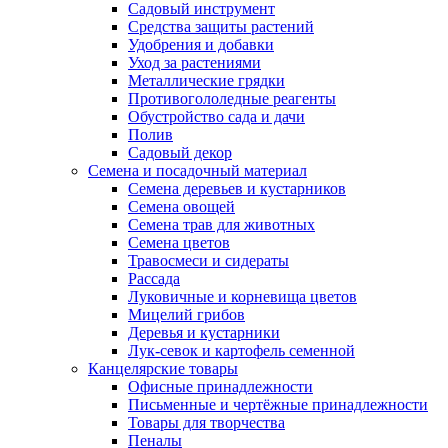
Садовый инструмент
Средства защиты растений
Удобрения и добавки
Уход за растениями
Металлические грядки
Противогололедные реагенты
Обустройство сада и дачи
Полив
Садовый декор
Семена и посадочный материал
Семена деревьев и кустарников
Семена овощей
Семена трав для животных
Семена цветов
Травосмеси и сидераты
Рассада
Луковичные и корневища цветов
Мицелий грибов
Деревья и кустарники
Лук-севок и картофель семенной
Канцелярские товары
Офисные принадлежности
Письменные и чертёжные принадлежности
Товары для творчества
Пеналы