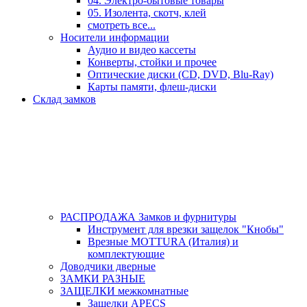
04. Электро-бытовые товары
05. Изолента, скотч, клей
смотреть все...
Носители информации
Аудио и видео кассеты
Конверты, стойки и прочее
Оптические диски (CD, DVD, Blu-Ray)
Карты памяти, флеш-диски
Склад замков
РАСПРОДАЖА Замков и фурнитуры
Инструмент для врезки защелок "Кнобы"
Врезные MOTTURA (Италия) и
комплектующие
Доводчики дверные
ЗАМКИ РАЗНЫЕ
ЗАЩЕЛКИ межкомнатные
Защелки APECS