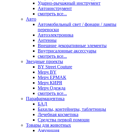
Ударно-рычажный инструмент
Автоинструмент
смотреть все...
Авто
Автомобильный свет / фонари / лампы
переноски
Автоэлектроника
Антенны
Внешние декоративные элементы
Внутрисалонные аксессуары
смотреть все...
Звездные проекты
BY Street Couture
Мерч BY
Мерч ЕРМАК
Мерч КИРЯ
Мерч Одежда
смотреть все...
Парафармацевтика
БАД
Бахилы, контейнеры, таблетницы
Лечебная косметика
Средства первой помощи
Товары для животных
Амуниция