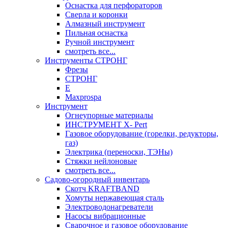
Оснастка для перфораторов
Сверла и коронки
Алмазный инструмент
Пильная оснастка
Ручной инструмент
смотреть все...
Инструменты СТРОНГ
Фрезы
СТРОНГ
Е
Maxprospa
Инструмент
Огнеупорные материалы
ИНСТРУМЕНТ X- Pert
Газовое оборудование (горелки, редукторы,
газ)
Электрика (переноски, ТЭНы)
Стяжки нейлоновые
смотреть все...
Садово-огородный инвентарь
Скотч KRAFTBAND
Хомуты нержавеющая сталь
Электроводонагреватели
Насосы вибрационные
Сварочное и газовое оборудование