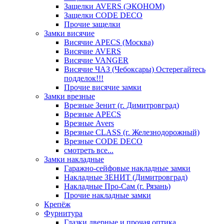
Защелки AVERS (ЭКОНОМ)
Защелки CODE DECO
Прочие защелки
Замки висячие
Висячие APECS (Москва)
Висячие AVERS
Висячие VANGER
Висячие ЧАЗ (Чебоксары) Остерегайтесь
подделок!!!
Прочие висячие замки
Замки врезные
Врезные Зенит (г. Димитровград)
Врезные APECS
Врезные Avers
Врезные CLASS (г. Железнодорожный)
Врезные CODE DECO
смотреть все...
Замки накладные
Гаражно-сейфовые накладные замки
Накладные ЗЕНИТ (Димитровград)
Накладные Про-Сам (г. Рязань)
Прочие накладные замки
Крепёж
Фурнитура
Глазки дверные и прочая оптика