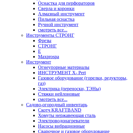
Оснастка для перфораторов
Сверла и коронки
Алмазный инструмент
Пильная оснастка
Ручной инструмент
смотреть все...
Инструменты СТРОНГ
Фрезы
СТРОНГ
Е
Maxprospa
Инструмент
Огнеупорные материалы
ИНСТРУМЕНТ X- Pert
Газовое оборудование (горелки, редукторы,
газ)
Электрика (переноски, ТЭНы)
Стяжки нейлоновые
смотреть все...
Садово-огородный инвентарь
Скотч KRAFTBAND
Хомуты нержавеющая сталь
Электроводонагреватели
Насосы вибрационные
Сварочное и газовое оборудование