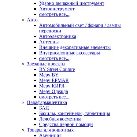
Ударно-рычажный инструмент
Автоинструмент
смотреть все...
Авто
Автомобильный свет / фонари / лампы
переноски
Автоэлектроника
Антенны
Внешние декоративные элементы
Внутрисалонные аксессуары
смотреть все...
Звездные проекты
BY Street Couture
Мерч BY
Мерч ЕРМАК
Мерч КИРЯ
Мерч Одежда
смотреть все...
Парафармацевтика
БАД
Бахилы, контейнеры, таблетницы
Лечебная косметика
Средства первой помощи
Товары для животных
Амуниция