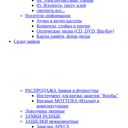
04. Электро-бытовые товары
05. Изолента, скотч, клей
смотреть все...
Носители информации
Аудио и видео кассеты
Конверты, стойки и прочее
Оптические диски (CD, DVD, Blu-Ray)
Карты памяти, флеш-диски
Склад замков
РАСПРОДАЖА Замков и фурнитуры
Инструмент для врезки защелок "Кнобы"
Врезные MOTTURA (Италия) и
комплектующие
Доводчики дверные
ЗАМКИ РАЗНЫЕ
ЗАЩЕЛКИ межкомнатные
Защелки APECS