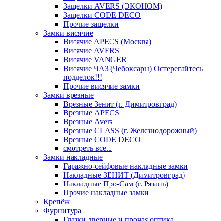
Защелки AVERS (ЭКОНОМ)
Защелки CODE DECO
Прочие защелки
Замки висячие
Висячие APECS (Москва)
Висячие AVERS
Висячие VANGER
Висячие ЧАЗ (Чебоксары) Остерегайтесь
подделок!!!
Прочие висячие замки
Замки врезные
Врезные Зенит (г. Димитровград)
Врезные APECS
Врезные Avers
Врезные CLASS (г. Железнодорожный)
Врезные CODE DECO
смотреть все...
Замки накладные
Гаражно-сейфовые накладные замки
Накладные ЗЕНИТ (Димитровград)
Накладные Про-Сам (г. Рязань)
Прочие накладные замки
Крепёж
Фурнитура
Глазки дверные и прочая оптика