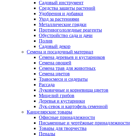
Садовый инструмент
Средства защиты растений
Удобрения и добавки
Уход за растениями
Металлические грядки
Противогололедные реагенты
Обустройство сада и дачи
Полив
Садовый декор
Семена и посадочный материал
Семена деревьев и кустарников
Семена овощей
Семена трав для животных
Семена цветов
Травосмеси и сидераты
Рассада
Луковичные и корневища цветов
Мицелий грибов
Деревья и кустарники
Лук-севок и картофель семенной
Канцелярские товары
Офисные принадлежности
Письменные и чертёжные принадлежности
Товары для творчества
Пеналы