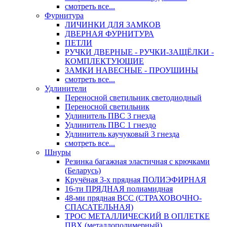
смотреть все...
Фурнитура
ЛИЧИНКИ ДЛЯ ЗАМКОВ
ДВЕРНАЯ ФУРНИТУРА
ПЕТЛИ
РУЧКИ ДВЕРНЫЕ - РУЧКИ-ЗАЩЁЛКИ -
КОМПЛЕКТУЮЩИЕ
ЗАМКИ НАВЕСНЫЕ - ПРОУШИНЫ
смотреть все...
Удлинители
Переносной светильник светодиодный
Переносной светильник
Удлинитель ПВС 3 гнезда
Удлинитель ПВС 1 гнездо
Удлинитель каучуковый 3 гнезда
смотреть все...
Шнуры
Резинка багажная эластичная с крючками
(Беларусь)
Кручёная 3-х прядная ПОЛИЭФИРНАЯ
16-ти ПРЯДНАЯ полиамидная
48-ми прядная ВСС (СТРАХОВОЧНО-
СПАСАТЕЛЬНАЯ)
ТРОС МЕТАЛЛИЧЕСКИЙ В ОПЛЕТКЕ
ПВХ (металлополимерный)