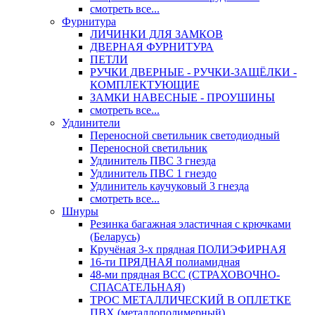
смотреть все...
Фурнитура
ЛИЧИНКИ ДЛЯ ЗАМКОВ
ДВЕРНАЯ ФУРНИТУРА
ПЕТЛИ
РУЧКИ ДВЕРНЫЕ - РУЧКИ-ЗАЩЁЛКИ -
КОМПЛЕКТУЮЩИЕ
ЗАМКИ НАВЕСНЫЕ - ПРОУШИНЫ
смотреть все...
Удлинители
Переносной светильник светодиодный
Переносной светильник
Удлинитель ПВС 3 гнезда
Удлинитель ПВС 1 гнездо
Удлинитель каучуковый 3 гнезда
смотреть все...
Шнуры
Резинка багажная эластичная с крючками
(Беларусь)
Кручёная 3-х прядная ПОЛИЭФИРНАЯ
16-ти ПРЯДНАЯ полиамидная
48-ми прядная ВСС (СТРАХОВОЧНО-
СПАСАТЕЛЬНАЯ)
ТРОС МЕТАЛЛИЧЕСКИЙ В ОПЛЕТКЕ
ПВХ (металлополимерный)