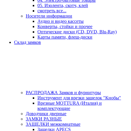
04. Электро-бытовые товары
05. Изолента, скотч, клей
смотреть все...
Носители информации
Аудио и видео кассеты
Конверты, стойки и прочее
Оптические диски (CD, DVD, Blu-Ray)
Карты памяти, флеш-диски
Склад замков
РАСПРОДАЖА Замков и фурнитуры
Инструмент для врезки защелок "Кнобы"
Врезные MOTTURA (Италия) и
комплектующие
Доводчики дверные
ЗАМКИ РАЗНЫЕ
ЗАЩЕЛКИ межкомнатные
Защелки APECS