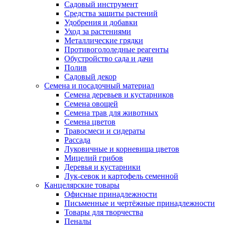
Садовый инструмент
Средства защиты растений
Удобрения и добавки
Уход за растениями
Металлические грядки
Противогололедные реагенты
Обустройство сада и дачи
Полив
Садовый декор
Семена и посадочный материал
Семена деревьев и кустарников
Семена овощей
Семена трав для животных
Семена цветов
Травосмеси и сидераты
Рассада
Луковичные и корневища цветов
Мицелий грибов
Деревья и кустарники
Лук-севок и картофель семенной
Канцелярские товары
Офисные принадлежности
Письменные и чертёжные принадлежности
Товары для творчества
Пеналы