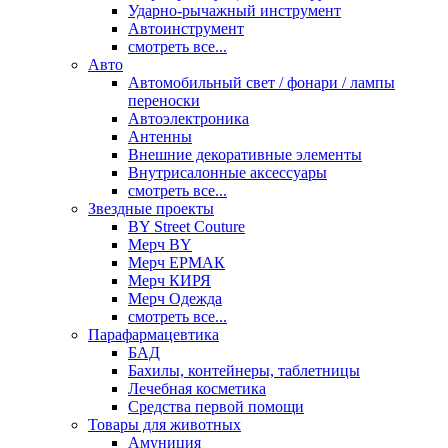
Ударно-рычажный инструмент
Автоинструмент
смотреть все...
Авто
Автомобильный свет / фонари / лампы
переноски
Автоэлектроника
Антенны
Внешние декоративные элементы
Внутрисалонные аксессуары
смотреть все...
Звездные проекты
BY Street Couture
Мерч BY
Мерч ЕРМАК
Мерч КИРЯ
Мерч Одежда
смотреть все...
Парафармацевтика
БАД
Бахилы, контейнеры, таблетницы
Лечебная косметика
Средства первой помощи
Товары для животных
Амуниция