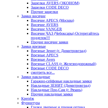
Защелки AVERS (ЭКОНОМ)
Защелки CODE DECO
Прочие защелки
Замки висячие
Висячие APECS (Москва)
Висячие AVERS
Висячие VANGER
Висячие ЧАЗ (Чебоксары) Остерегайтесь
подделок!!!
Прочие висячие замки
Замки врезные
Врезные Зенит (г. Димитровград)
Врезные APECS
Врезные Avers
Врезные CLASS (г. Железнодорожный)
Врезные CODE DECO
смотреть все...
Замки накладные
Гаражно-сейфовые накладные замки
Накладные ЗЕНИТ (Димитровград)
Накладные Про-Сам (г. Рязань)
Прочие накладные замки
Крепёж
Фурнитура
Глазки дверные и прочая оптика