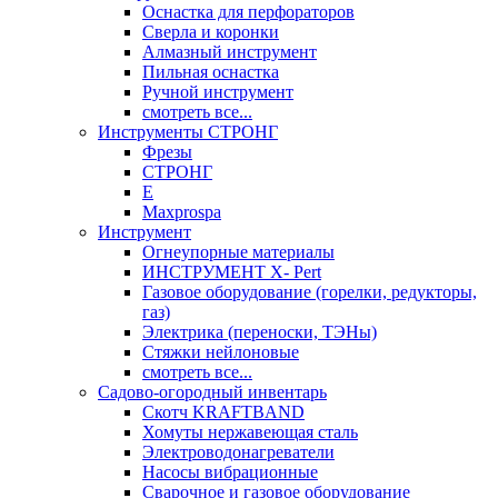
Оснастка для перфораторов
Сверла и коронки
Алмазный инструмент
Пильная оснастка
Ручной инструмент
смотреть все...
Инструменты СТРОНГ
Фрезы
СТРОНГ
Е
Maxprospa
Инструмент
Огнеупорные материалы
ИНСТРУМЕНТ X- Pert
Газовое оборудование (горелки, редукторы,
газ)
Электрика (переноски, ТЭНы)
Стяжки нейлоновые
смотреть все...
Садово-огородный инвентарь
Скотч KRAFTBAND
Хомуты нержавеющая сталь
Электроводонагреватели
Насосы вибрационные
Сварочное и газовое оборудование