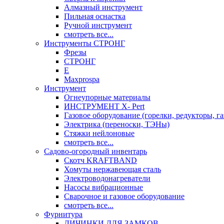
Алмазный инструмент
Пильная оснастка
Ручной инструмент
смотреть все...
Инструменты СТРОНГ
Фрезы
СТРОНГ
Е
Maxprospa
Инструмент
Огнеупорные материалы
ИНСТРУМЕНТ X- Pert
Газовое оборудование (горелки, редукторы, га
Электрика (переноски, ТЭНы)
Стяжки нейлоновые
смотреть все...
Садово-огородный инвентарь
Скотч KRAFTBAND
Хомуты нержавеющая сталь
Электроводонагреватели
Насосы вибрационные
Сварочное и газовое оборудование
смотреть все...
Фурнитура
ЛИЧИНКИ ДЛЯ ЗАМКОВ