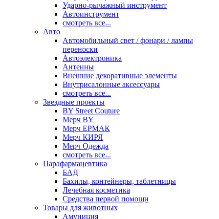
Ударно-рычажный инструмент
Автоинструмент
смотреть все...
Авто
Автомобильный свет / фонари / лампы
переноски
Автоэлектроника
Антенны
Внешние декоративные элементы
Внутрисалонные аксессуары
смотреть все...
Звездные проекты
BY Street Couture
Мерч BY
Мерч ЕРМАК
Мерч КИРЯ
Мерч Одежда
смотреть все...
Парафармацевтика
БАД
Бахилы, контейнеры, таблетницы
Лечебная косметика
Средства первой помощи
Товары для животных
Амуниция