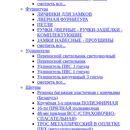
смотреть все...
Фурнитура
ЛИЧИНКИ ДЛЯ ЗАМКОВ
ДВЕРНАЯ ФУРНИТУРА
ПЕТЛИ
РУЧКИ ДВЕРНЫЕ - РУЧКИ-ЗАЩЁЛКИ -
КОМПЛЕКТУЮЩИЕ
ЗАМКИ НАВЕСНЫЕ - ПРОУШИНЫ
смотреть все...
Удлинители
Переносной светильник светодиодный
Переносной светильник
Удлинитель ПВС 3 гнезда
Удлинитель ПВС 1 гнездо
Удлинитель каучуковый 3 гнезда
смотреть все...
Шнуры
Резинка багажная эластичная с крючками
(Беларусь)
Кручёная 3-х прядная ПОЛИЭФИРНАЯ
16-ти ПРЯДНАЯ полиамидная
48-ми прядная ВСС (СТРАХОВОЧНО-
СПАСАТЕЛЬНАЯ)
ТРОС МЕТАЛЛИЧЕСКИЙ В ОПЛЕТКЕ
ПВХ (металлополимерный)