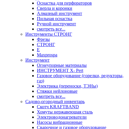
Оснастка для перфораторов
Сверла и коронки
Алмазный инструмент
Пильная оснастка
Ручной инструмент
смотреть все...
Инструменты СТРОНГ
Фрезы
СТРОНГ
Е
Maxprospa
Инструмент
Огнеупорные материалы
ИНСТРУМЕНТ X- Pert
Газовое оборудование (горелки, редукторы,
газ)
Электрика (переноски, ТЭНы)
Стяжки нейлоновые
смотреть все...
Садово-огородный инвентарь
Скотч KRAFTBAND
Хомуты нержавеющая сталь
Электроводонагреватели
Насосы вибрационные
Сварочное и газовое оборудование