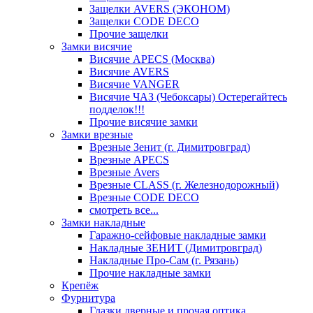
Защелки AVERS (ЭКОНОМ)
Защелки CODE DECO
Прочие защелки
Замки висячие
Висячие APECS (Москва)
Висячие AVERS
Висячие VANGER
Висячие ЧАЗ (Чебоксары) Остерегайтесь
подделок!!!
Прочие висячие замки
Замки врезные
Врезные Зенит (г. Димитровград)
Врезные APECS
Врезные Avers
Врезные CLASS (г. Железнодорожный)
Врезные CODE DECO
смотреть все...
Замки накладные
Гаражно-сейфовые накладные замки
Накладные ЗЕНИТ (Димитровград)
Накладные Про-Сам (г. Рязань)
Прочие накладные замки
Крепёж
Фурнитура
Глазки дверные и прочая оптика