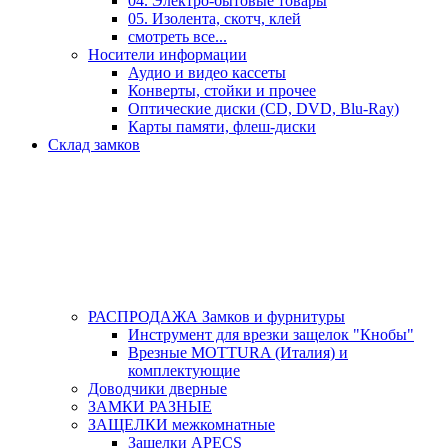
04. Электро-бытовые товары
05. Изолента, скотч, клей
смотреть все...
Носители информации
Аудио и видео кассеты
Конверты, стойки и прочее
Оптические диски (CD, DVD, Blu-Ray)
Карты памяти, флеш-диски
Склад замков
РАСПРОДАЖА Замков и фурнитуры
Инструмент для врезки защелок "Кнобы"
Врезные MOTTURA (Италия) и
комплектующие
Доводчики дверные
ЗАМКИ РАЗНЫЕ
ЗАЩЕЛКИ межкомнатные
Защелки APECS