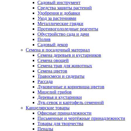
Садовый инструмент
Средства защиты растений
Удобрения и добавки
Уход за растениями
Металлические грядки
Противогололедные реагенты
Обустройство сада и дачи
Полив
Садовый декор
Семена и посадочный материал
Семена деревьев и кустарников
Семена овощей
Семена трав для животных
Семена цветов
Травосмеси и сидераты
Рассада
Луковичные и корневища цветов
Мицелий грибов
Деревья и кустарники
Лук-севок и картофель семенной
Канцелярские товары
Офисные принадлежности
Письменные и чертёжные принадлежности
Товары для творчества
Пеналы