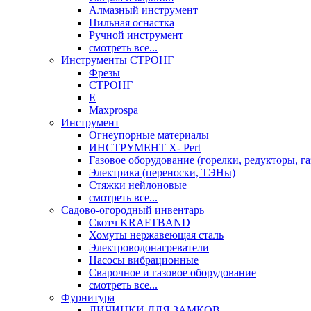
Алмазный инструмент
Пильная оснастка
Ручной инструмент
смотреть все...
Инструменты СТРОНГ
Фрезы
СТРОНГ
Е
Maxprospa
Инструмент
Огнеупорные материалы
ИНСТРУМЕНТ X- Pert
Газовое оборудование (горелки, редукторы, га
Электрика (переноски, ТЭНы)
Стяжки нейлоновые
смотреть все...
Садово-огородный инвентарь
Скотч KRAFTBAND
Хомуты нержавеющая сталь
Электроводонагреватели
Насосы вибрационные
Сварочное и газовое оборудование
смотреть все...
Фурнитура
ЛИЧИНКИ ДЛЯ ЗАМКОВ