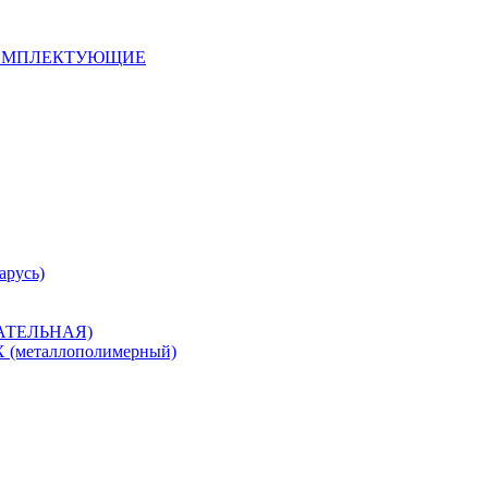
 КОМПЛЕКТУЮЩИЕ
арусь)
САТЕЛЬНАЯ)
металлополимерный)