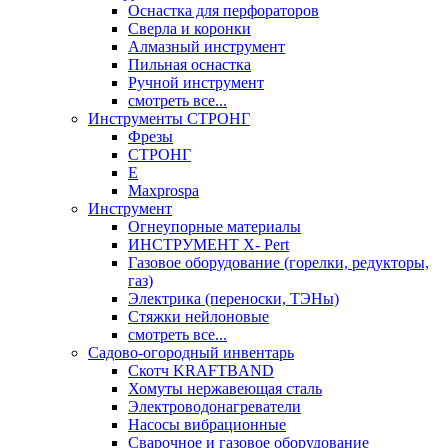
Оснастка для перфораторов
Сверла и коронки
Алмазный инструмент
Пильная оснастка
Ручной инструмент
смотреть все...
Инструменты СТРОНГ
Фрезы
СТРОНГ
Е
Maxprospa
Инструмент
Огнеупорные материалы
ИНСТРУМЕНТ X- Pert
Газовое оборудование (горелки, редукторы,
газ)
Электрика (переноски, ТЭНы)
Стяжки нейлоновые
смотреть все...
Садово-огородный инвентарь
Скотч KRAFTBAND
Хомуты нержавеющая сталь
Электроводонагреватели
Насосы вибрационные
Сварочное и газовое оборудование