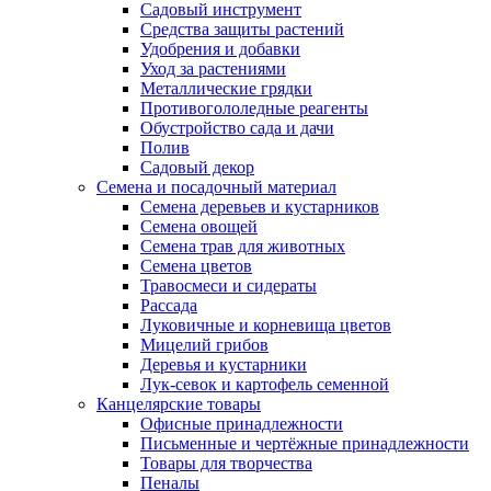
Садовый инструмент
Средства защиты растений
Удобрения и добавки
Уход за растениями
Металлические грядки
Противогололедные реагенты
Обустройство сада и дачи
Полив
Садовый декор
Семена и посадочный материал
Семена деревьев и кустарников
Семена овощей
Семена трав для животных
Семена цветов
Травосмеси и сидераты
Рассада
Луковичные и корневища цветов
Мицелий грибов
Деревья и кустарники
Лук-севок и картофель семенной
Канцелярские товары
Офисные принадлежности
Письменные и чертёжные принадлежности
Товары для творчества
Пеналы