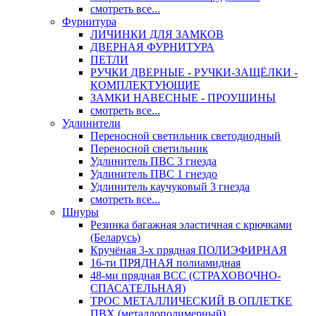
смотреть все...
Фурнитура
ЛИЧИНКИ ДЛЯ ЗАМКОВ
ДВЕРНАЯ ФУРНИТУРА
ПЕТЛИ
РУЧКИ ДВЕРНЫЕ - РУЧКИ-ЗАЩЁЛКИ -
КОМПЛЕКТУЮЩИЕ
ЗАМКИ НАВЕСНЫЕ - ПРОУШИНЫ
смотреть все...
Удлинители
Переносной светильник светодиодный
Переносной светильник
Удлинитель ПВС 3 гнезда
Удлинитель ПВС 1 гнездо
Удлинитель каучуковый 3 гнезда
смотреть все...
Шнуры
Резинка багажная эластичная с крючками
(Беларусь)
Кручёная 3-х прядная ПОЛИЭФИРНАЯ
16-ти ПРЯДНАЯ полиамидная
48-ми прядная ВСС (СТРАХОВОЧНО-
СПАСАТЕЛЬНАЯ)
ТРОС МЕТАЛЛИЧЕСКИЙ В ОПЛЕТКЕ
ПВХ (металлополимерный)