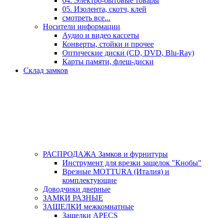
04. Электро-бытовые товары
05. Изолента, скотч, клей
смотреть все...
Носители информации
Аудио и видео кассеты
Конверты, стойки и прочее
Оптические диски (CD, DVD, Blu-Ray)
Карты памяти, флеш-диски
Склад замков
РАСПРОДАЖА Замков и фурнитуры
Инструмент для врезки защелок "Кнобы"
Врезные MOTTURA (Италия) и
комплектующие
Доводчики дверные
ЗАМКИ РАЗНЫЕ
ЗАЩЕЛКИ межкомнатные
Защелки APECS