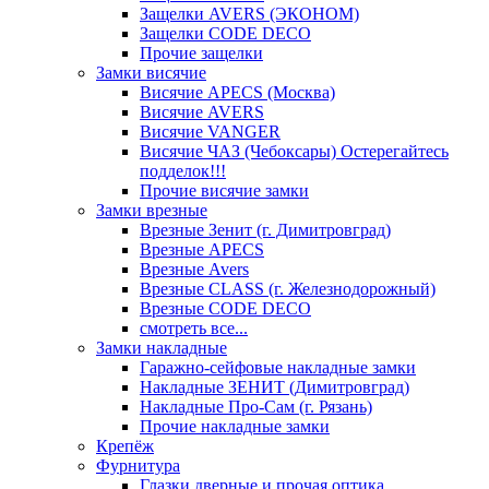
Защелки AVERS (ЭКОНОМ)
Защелки CODE DECO
Прочие защелки
Замки висячие
Висячие APECS (Москва)
Висячие AVERS
Висячие VANGER
Висячие ЧАЗ (Чебоксары) Остерегайтесь
подделок!!!
Прочие висячие замки
Замки врезные
Врезные Зенит (г. Димитровград)
Врезные APECS
Врезные Avers
Врезные CLASS (г. Железнодорожный)
Врезные CODE DECO
смотреть все...
Замки накладные
Гаражно-сейфовые накладные замки
Накладные ЗЕНИТ (Димитровград)
Накладные Про-Сам (г. Рязань)
Прочие накладные замки
Крепёж
Фурнитура
Глазки дверные и прочая оптика