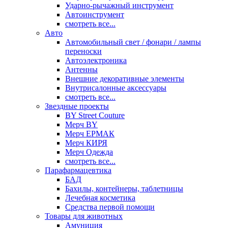
Ударно-рычажный инструмент
Автоинструмент
смотреть все...
Авто
Автомобильный свет / фонари / лампы
переноски
Автоэлектроника
Антенны
Внешние декоративные элементы
Внутрисалонные аксессуары
смотреть все...
Звездные проекты
BY Street Couture
Мерч BY
Мерч ЕРМАК
Мерч КИРЯ
Мерч Одежда
смотреть все...
Парафармацевтика
БАД
Бахилы, контейнеры, таблетницы
Лечебная косметика
Средства первой помощи
Товары для животных
Амуниция