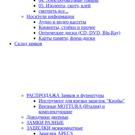
04. Электро-бытовые товары
05. Изолента, скотч, клей
смотреть все...
Носители информации
Аудио и видео кассеты
Конверты, стойки и прочее
Оптические диски (CD, DVD, Blu-Ray)
Карты памяти, флеш-диски
Склад замков
РАСПРОДАЖА Замков и фурнитуры
Инструмент для врезки защелок "Кнобы"
Врезные MOTTURA (Италия) и
комплектующие
Доводчики дверные
ЗАМКИ РАЗНЫЕ
ЗАЩЕЛКИ межкомнатные
Защелки APECS