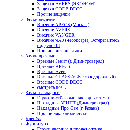
Защелки AVERS (ЭКОНОМ)
Защелки CODE DECO
Прочие защелки
Замки висячие
Висячие APECS (Москва)
Висячие AVERS
Висячие VANGER
Висячие ЧАЗ (Чебоксары) Остерегайтесь
подделок!!!
Прочие висячие замки
Замки врезные
Врезные Зенит (г. Димитровград)
Врезные APECS
Врезные Avers
Врезные CLASS (г. Железнодорожный)
Врезные CODE DECO
смотреть все...
Замки накладные
Гаражно-сейфовые накладные замки
Накладные ЗЕНИТ (Димитровград)
Накладные Про-Сам (г. Рязань)
Прочие накладные замки
Крепёж
Фурнитура
Глазки дверные и прочая оптика