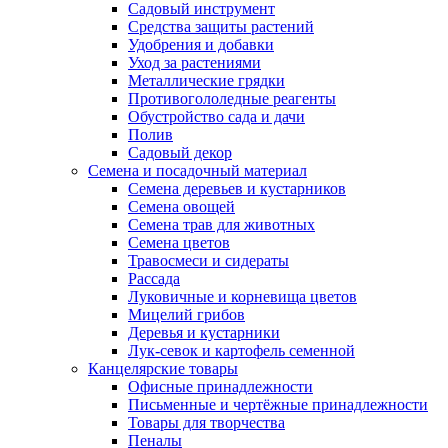
Садовый инструмент
Средства защиты растений
Удобрения и добавки
Уход за растениями
Металлические грядки
Противогололедные реагенты
Обустройство сада и дачи
Полив
Садовый декор
Семена и посадочный материал
Семена деревьев и кустарников
Семена овощей
Семена трав для животных
Семена цветов
Травосмеси и сидераты
Рассада
Луковичные и корневища цветов
Мицелий грибов
Деревья и кустарники
Лук-севок и картофель семенной
Канцелярские товары
Офисные принадлежности
Письменные и чертёжные принадлежности
Товары для творчества
Пеналы