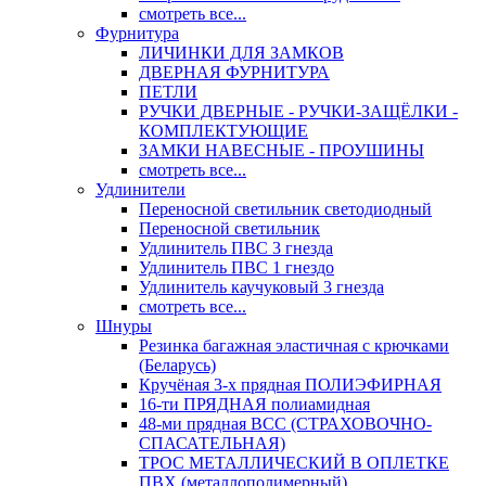
смотреть все...
Фурнитура
ЛИЧИНКИ ДЛЯ ЗАМКОВ
ДВЕРНАЯ ФУРНИТУРА
ПЕТЛИ
РУЧКИ ДВЕРНЫЕ - РУЧКИ-ЗАЩЁЛКИ -
КОМПЛЕКТУЮЩИЕ
ЗАМКИ НАВЕСНЫЕ - ПРОУШИНЫ
смотреть все...
Удлинители
Переносной светильник светодиодный
Переносной светильник
Удлинитель ПВС 3 гнезда
Удлинитель ПВС 1 гнездо
Удлинитель каучуковый 3 гнезда
смотреть все...
Шнуры
Резинка багажная эластичная с крючками
(Беларусь)
Кручёная 3-х прядная ПОЛИЭФИРНАЯ
16-ти ПРЯДНАЯ полиамидная
48-ми прядная ВСС (СТРАХОВОЧНО-
СПАСАТЕЛЬНАЯ)
ТРОС МЕТАЛЛИЧЕСКИЙ В ОПЛЕТКЕ
ПВХ (металлополимерный)