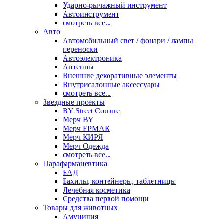
Ударно-рычажный инструмент
Автоинструмент
смотреть все...
Авто
Автомобильный свет / фонари / лампы
переноски
Автоэлектроника
Антенны
Внешние декоративные элементы
Внутрисалонные аксессуары
смотреть все...
Звездные проекты
BY Street Couture
Мерч BY
Мерч ЕРМАК
Мерч КИРЯ
Мерч Одежда
смотреть все...
Парафармацевтика
БАД
Бахилы, контейнеры, таблетницы
Лечебная косметика
Средства первой помощи
Товары для животных
Амуниция