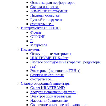
Оснастка для перфораторов
Сверла и коронки
Алмазный инструмент
Пильная оснастка
Ручной инструмент
смотреть все...
Инструменты СТРОНГ
Фрезы
СТРОНГ
Е
Maxprospa
Инструмент
Огнеупорные материалы
ИНСТРУМЕНТ X- Pert
Газовое оборудование (горелки, редукторы,
газ)
Электрика (переноски, ТЭНы)
Стяжки нейлоновые
смотреть все...
Садово-огородный инвентарь
Скотч KRAFTBAND
Хомуты нержавеющая сталь
Электроводонагреватели
Насосы вибрационные
Сварочное и газовое оборудование