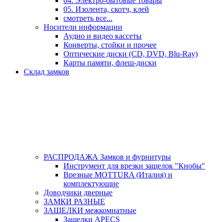
04. Электро-бытовые товары
05. Изолента, скотч, клей
смотреть все...
Носители информации
Аудио и видео кассеты
Конверты, стойки и прочее
Оптические диски (CD, DVD, Blu-Ray)
Карты памяти, флеш-диски
Склад замков
РАСПРОДАЖА Замков и фурнитуры
Инструмент для врезки защелок "Кнобы"
Врезные MOTTURA (Италия) и
комплектующие
Доводчики дверные
ЗАМКИ РАЗНЫЕ
ЗАЩЕЛКИ межкомнатные
Защелки APECS