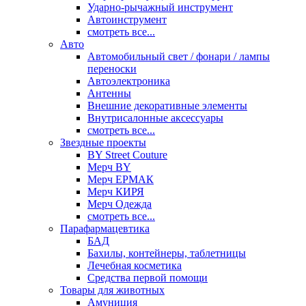
Ударно-рычажный инструмент
Автоинструмент
смотреть все...
Авто
Автомобильный свет / фонари / лампы
переноски
Автоэлектроника
Антенны
Внешние декоративные элементы
Внутрисалонные аксессуары
смотреть все...
Звездные проекты
BY Street Couture
Мерч BY
Мерч ЕРМАК
Мерч КИРЯ
Мерч Одежда
смотреть все...
Парафармацевтика
БАД
Бахилы, контейнеры, таблетницы
Лечебная косметика
Средства первой помощи
Товары для животных
Амуниция