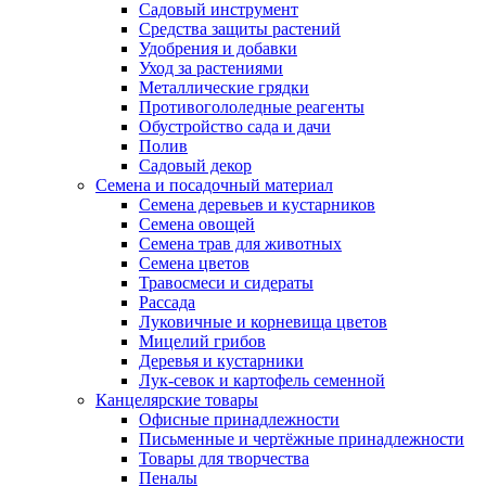
Садовый инструмент
Средства защиты растений
Удобрения и добавки
Уход за растениями
Металлические грядки
Противогололедные реагенты
Обустройство сада и дачи
Полив
Садовый декор
Семена и посадочный материал
Семена деревьев и кустарников
Семена овощей
Семена трав для животных
Семена цветов
Травосмеси и сидераты
Рассада
Луковичные и корневища цветов
Мицелий грибов
Деревья и кустарники
Лук-севок и картофель семенной
Канцелярские товары
Офисные принадлежности
Письменные и чертёжные принадлежности
Товары для творчества
Пеналы