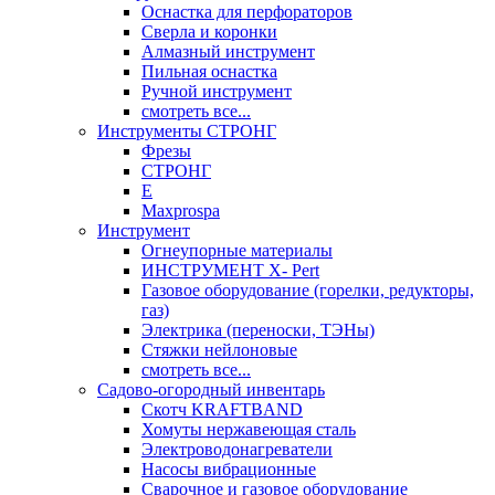
Оснастка для перфораторов
Сверла и коронки
Алмазный инструмент
Пильная оснастка
Ручной инструмент
смотреть все...
Инструменты СТРОНГ
Фрезы
СТРОНГ
Е
Maxprospa
Инструмент
Огнеупорные материалы
ИНСТРУМЕНТ X- Pert
Газовое оборудование (горелки, редукторы,
газ)
Электрика (переноски, ТЭНы)
Стяжки нейлоновые
смотреть все...
Садово-огородный инвентарь
Скотч KRAFTBAND
Хомуты нержавеющая сталь
Электроводонагреватели
Насосы вибрационные
Сварочное и газовое оборудование