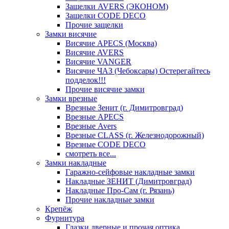
Защелки AVERS (ЭКОНОМ)
Защелки CODE DECO
Прочие защелки
Замки висячие
Висячие APECS (Москва)
Висячие AVERS
Висячие VANGER
Висячие ЧАЗ (Чебоксары) Остерегайтесь
подделок!!!
Прочие висячие замки
Замки врезные
Врезные Зенит (г. Димитровград)
Врезные APECS
Врезные Avers
Врезные CLASS (г. Железнодорожный)
Врезные CODE DECO
смотреть все...
Замки накладные
Гаражно-сейфовые накладные замки
Накладные ЗЕНИТ (Димитровград)
Накладные Про-Сам (г. Рязань)
Прочие накладные замки
Крепёж
Фурнитура
Глазки дверные и прочая оптика