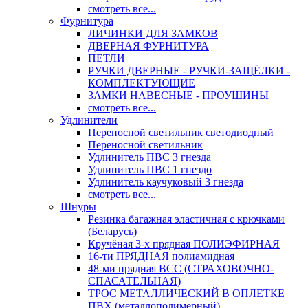
смотреть все...
Фурнитура
ЛИЧИНКИ ДЛЯ ЗАМКОВ
ДВЕРНАЯ ФУРНИТУРА
ПЕТЛИ
РУЧКИ ДВЕРНЫЕ - РУЧКИ-ЗАЩЁЛКИ -
КОМПЛЕКТУЮЩИЕ
ЗАМКИ НАВЕСНЫЕ - ПРОУШИНЫ
смотреть все...
Удлинители
Переносной светильник светодиодный
Переносной светильник
Удлинитель ПВС 3 гнезда
Удлинитель ПВС 1 гнездо
Удлинитель каучуковый 3 гнезда
смотреть все...
Шнуры
Резинка багажная эластичная с крючками
(Беларусь)
Кручёная 3-х прядная ПОЛИЭФИРНАЯ
16-ти ПРЯДНАЯ полиамидная
48-ми прядная ВСС (СТРАХОВОЧНО-
СПАСАТЕЛЬНАЯ)
ТРОС МЕТАЛЛИЧЕСКИЙ В ОПЛЕТКЕ
ПВХ (металлополимерный)