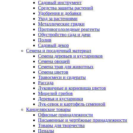
Садовый инструмент
Средства защиты растений
Удобрения и добавки
Уход за растениями
Металлические грядки
Противогололедные реагенты
Обустройство сада и дачи
Полив
Садовый декор
Семена и посадочный материал
Семена деревьев и кустарников
Семена овощей
Семена трав для животных
Семена цветов
Травосмеси и сидераты
Рассада
Луковичные и корневища цветов
Мицелий грибов
Деревья и кустарники
Лук-севок и картофель семенной
Канцелярские товары
Офисные принадлежности
Письменные и чертёжные принадлежности
Товары для творчества
Пеналы