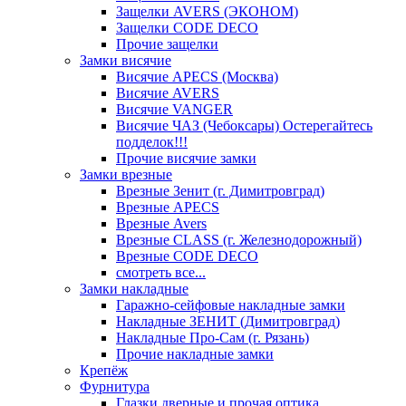
Защелки AVERS (ЭКОНОМ)
Защелки CODE DECO
Прочие защелки
Замки висячие
Висячие APECS (Москва)
Висячие AVERS
Висячие VANGER
Висячие ЧАЗ (Чебоксары) Остерегайтесь
подделок!!!
Прочие висячие замки
Замки врезные
Врезные Зенит (г. Димитровград)
Врезные APECS
Врезные Avers
Врезные CLASS (г. Железнодорожный)
Врезные CODE DECO
смотреть все...
Замки накладные
Гаражно-сейфовые накладные замки
Накладные ЗЕНИТ (Димитровград)
Накладные Про-Сам (г. Рязань)
Прочие накладные замки
Крепёж
Фурнитура
Глазки дверные и прочая оптика