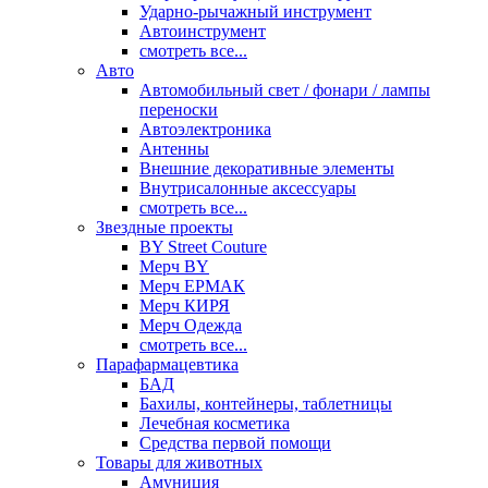
Ударно-рычажный инструмент
Автоинструмент
смотреть все...
Авто
Автомобильный свет / фонари / лампы
переноски
Автоэлектроника
Антенны
Внешние декоративные элементы
Внутрисалонные аксессуары
смотреть все...
Звездные проекты
BY Street Couture
Мерч BY
Мерч ЕРМАК
Мерч КИРЯ
Мерч Одежда
смотреть все...
Парафармацевтика
БАД
Бахилы, контейнеры, таблетницы
Лечебная косметика
Средства первой помощи
Товары для животных
Амуниция