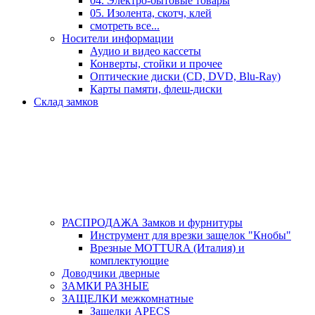
04. Электро-бытовые товары
05. Изолента, скотч, клей
смотреть все...
Носители информации
Аудио и видео кассеты
Конверты, стойки и прочее
Оптические диски (CD, DVD, Blu-Ray)
Карты памяти, флеш-диски
Склад замков
РАСПРОДАЖА Замков и фурнитуры
Инструмент для врезки защелок "Кнобы"
Врезные MOTTURA (Италия) и
комплектующие
Доводчики дверные
ЗАМКИ РАЗНЫЕ
ЗАЩЕЛКИ межкомнатные
Защелки APECS