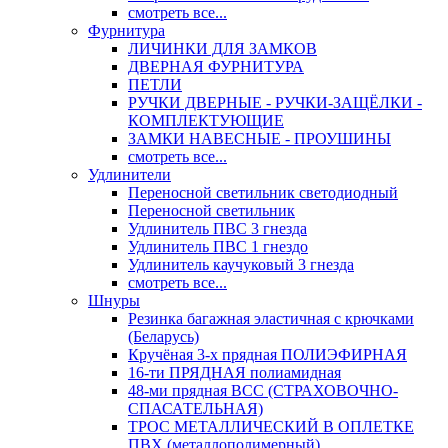
смотреть все...
Фурнитура
ЛИЧИНКИ ДЛЯ ЗАМКОВ
ДВЕРНАЯ ФУРНИТУРА
ПЕТЛИ
РУЧКИ ДВЕРНЫЕ - РУЧКИ-ЗАЩЁЛКИ -
КОМПЛЕКТУЮЩИЕ
ЗАМКИ НАВЕСНЫЕ - ПРОУШИНЫ
смотреть все...
Удлинители
Переносной светильник светодиодный
Переносной светильник
Удлинитель ПВС 3 гнезда
Удлинитель ПВС 1 гнездо
Удлинитель каучуковый 3 гнезда
смотреть все...
Шнуры
Резинка багажная эластичная с крючками
(Беларусь)
Кручёная 3-х прядная ПОЛИЭФИРНАЯ
16-ти ПРЯДНАЯ полиамидная
48-ми прядная ВСС (СТРАХОВОЧНО-
СПАСАТЕЛЬНАЯ)
ТРОС МЕТАЛЛИЧЕСКИЙ В ОПЛЕТКЕ
ПВХ (металлополимерный)