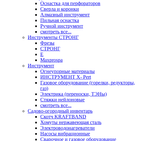
Оснастка для перфораторов
Сверла и коронки
Алмазный инструмент
Пильная оснастка
Ручной инструмент
смотреть все...
Инструменты СТРОНГ
Фрезы
СТРОНГ
Е
Maxprospa
Инструмент
Огнеупорные материалы
ИНСТРУМЕНТ X- Pert
Газовое оборудование (горелки, редукторы,
газ)
Электрика (переноски, ТЭНы)
Стяжки нейлоновые
смотреть все...
Садово-огородный инвентарь
Скотч KRAFTBAND
Хомуты нержавеющая сталь
Электроводонагреватели
Насосы вибрационные
Сварочное и газовое оборудование