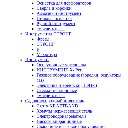
Оснастка для перфораторов
Сверла и коронки
Алмазный инструмент
Пильная оснастка
Ручной инструмент
смотреть все...
Инструменты СТРОНГ
Фрезы
СТРОНГ
Е
Maxprospa
Инструмент
Огнеупорные материалы
ИНСТРУМЕНТ X- Pert
Газовое оборудование (горелки, редукторы,
газ)
Электрика (переноски, ТЭНы)
Стяжки нейлоновые
смотреть все...
Садово-огородный инвентарь
Скотч KRAFTBAND
Хомуты нержавеющая сталь
Электроводонагреватели
Насосы вибрационные
Сварочное и газовое оборудование