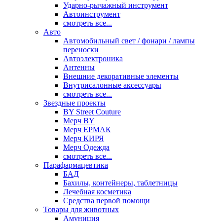
Ударно-рычажный инструмент
Автоинструмент
смотреть все...
Авто
Автомобильный свет / фонари / лампы
переноски
Автоэлектроника
Антенны
Внешние декоративные элементы
Внутрисалонные аксессуары
смотреть все...
Звездные проекты
BY Street Couture
Мерч BY
Мерч ЕРМАК
Мерч КИРЯ
Мерч Одежда
смотреть все...
Парафармацевтика
БАД
Бахилы, контейнеры, таблетницы
Лечебная косметика
Средства первой помощи
Товары для животных
Амуниция