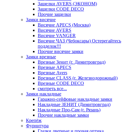
Защелки AVERS (ЭКОНОМ)
Защелки CODE DECO
Прочие защелки
Замки висячие
Висячие APECS (Москва)
Висячие AVERS
Висячие VANGER
Висячие ЧАЗ (Чебоксары) Остерегайтесь
подделок!!!
Прочие висячие замки
Замки врезные
Врезные Зенит (г. Димитровград)
Врезные APECS
Врезные Avers
Врезные CLASS (г. Железнодорожный)
Врезные CODE DECO
смотреть все...
Замки накладные
Гаражно-сейфовые накладные замки
Накладные ЗЕНИТ (Димитровград)
Накладные Про-Сам (г. Рязань)
Прочие накладные замки
Крепёж
Фурнитура
Глазки дверные и прочая оптика