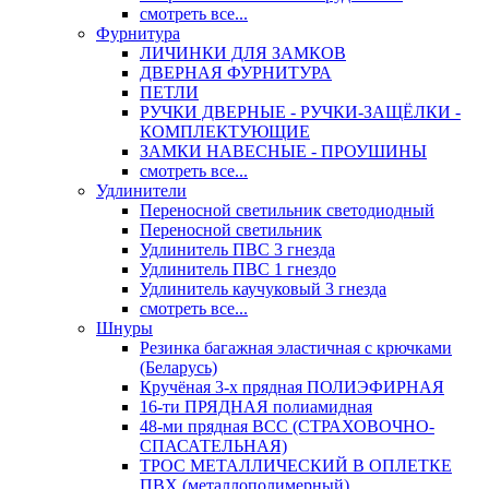
смотреть все...
Фурнитура
ЛИЧИНКИ ДЛЯ ЗАМКОВ
ДВЕРНАЯ ФУРНИТУРА
ПЕТЛИ
РУЧКИ ДВЕРНЫЕ - РУЧКИ-ЗАЩЁЛКИ -
КОМПЛЕКТУЮЩИЕ
ЗАМКИ НАВЕСНЫЕ - ПРОУШИНЫ
смотреть все...
Удлинители
Переносной светильник светодиодный
Переносной светильник
Удлинитель ПВС 3 гнезда
Удлинитель ПВС 1 гнездо
Удлинитель каучуковый 3 гнезда
смотреть все...
Шнуры
Резинка багажная эластичная с крючками
(Беларусь)
Кручёная 3-х прядная ПОЛИЭФИРНАЯ
16-ти ПРЯДНАЯ полиамидная
48-ми прядная ВСС (СТРАХОВОЧНО-
СПАСАТЕЛЬНАЯ)
ТРОС МЕТАЛЛИЧЕСКИЙ В ОПЛЕТКЕ
ПВХ (металлополимерный)