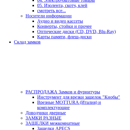
04. Электро-бытовые товары
05. Изолента, скотч, клей
смотреть все...
Носители информации
Аудио и видео кассеты
Конверты, стойки и прочее
Оптические диски (CD, DVD, Blu-Ray)
Карты памяти, флеш-диски
Склад замков
РАСПРОДАЖА Замков и фурнитуры
Инструмент для врезки защелок "Кнобы"
Врезные MOTTURA (Италия) и
комплектующие
Доводчики дверные
ЗАМКИ РАЗНЫЕ
ЗАЩЕЛКИ межкомнатные
Защелки APECS