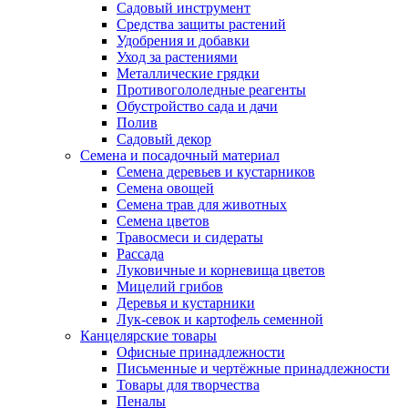
Садовый инструмент
Средства защиты растений
Удобрения и добавки
Уход за растениями
Металлические грядки
Противогололедные реагенты
Обустройство сада и дачи
Полив
Садовый декор
Семена и посадочный материал
Семена деревьев и кустарников
Семена овощей
Семена трав для животных
Семена цветов
Травосмеси и сидераты
Рассада
Луковичные и корневища цветов
Мицелий грибов
Деревья и кустарники
Лук-севок и картофель семенной
Канцелярские товары
Офисные принадлежности
Письменные и чертёжные принадлежности
Товары для творчества
Пеналы