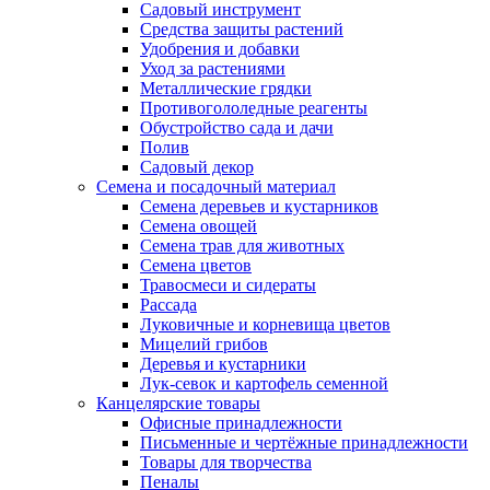
Садовый инструмент
Средства защиты растений
Удобрения и добавки
Уход за растениями
Металлические грядки
Противогололедные реагенты
Обустройство сада и дачи
Полив
Садовый декор
Семена и посадочный материал
Семена деревьев и кустарников
Семена овощей
Семена трав для животных
Семена цветов
Травосмеси и сидераты
Рассада
Луковичные и корневища цветов
Мицелий грибов
Деревья и кустарники
Лук-севок и картофель семенной
Канцелярские товары
Офисные принадлежности
Письменные и чертёжные принадлежности
Товары для творчества
Пеналы