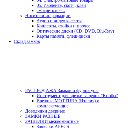
04. Электро-бытовые товары
05. Изолента, скотч, клей
смотреть все...
Носители информации
Аудио и видео кассеты
Конверты, стойки и прочее
Оптические диски (CD, DVD, Blu-Ray)
Карты памяти, флеш-диски
Склад замков
РАСПРОДАЖА Замков и фурнитуры
Инструмент для врезки защелок "Кнобы"
Врезные MOTTURA (Италия) и
комплектующие
Доводчики дверные
ЗАМКИ РАЗНЫЕ
ЗАЩЕЛКИ межкомнатные
Защелки APECS