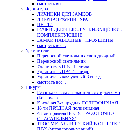
смотреть все...
Фурнитура
ЛИЧИНКИ ДЛЯ ЗАМКОВ
ДВЕРНАЯ ФУРНИТУРА
ПЕТЛИ
РУЧКИ ДВЕРНЫЕ - РУЧКИ-ЗАЩЁЛКИ -
КОМПЛЕКТУЮЩИЕ
ЗАМКИ НАВЕСНЫЕ - ПРОУШИНЫ
смотреть все...
Удлинители
Переносной светильник светодиодный
Переносной светильник
Удлинитель ПВС 3 гнезда
Удлинитель ПВС 1 гнездо
Удлинитель каучуковый 3 гнезда
смотреть все...
Шнуры
Резинка багажная эластичная с крючками
(Беларусь)
Кручёная 3-х прядная ПОЛИЭФИРНАЯ
16-ти ПРЯДНАЯ полиамидная
48-ми прядная ВСС (СТРАХОВОЧНО-
СПАСАТЕЛЬНАЯ)
ТРОС МЕТАЛЛИЧЕСКИЙ В ОПЛЕТКЕ
ПВХ (металлополимерный)