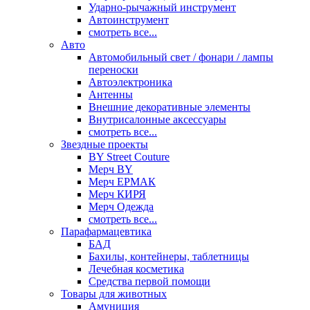
Ударно-рычажный инструмент
Автоинструмент
смотреть все...
Авто
Автомобильный свет / фонари / лампы
переноски
Автоэлектроника
Антенны
Внешние декоративные элементы
Внутрисалонные аксессуары
смотреть все...
Звездные проекты
BY Street Couture
Мерч BY
Мерч ЕРМАК
Мерч КИРЯ
Мерч Одежда
смотреть все...
Парафармацевтика
БАД
Бахилы, контейнеры, таблетницы
Лечебная косметика
Средства первой помощи
Товары для животных
Амуниция