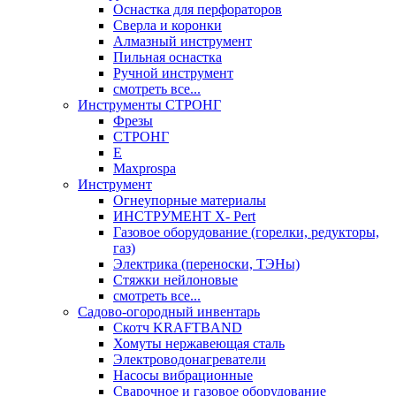
Оснастка для перфораторов
Сверла и коронки
Алмазный инструмент
Пильная оснастка
Ручной инструмент
смотреть все...
Инструменты СТРОНГ
Фрезы
СТРОНГ
Е
Maxprospa
Инструмент
Огнеупорные материалы
ИНСТРУМЕНТ X- Pert
Газовое оборудование (горелки, редукторы,
газ)
Электрика (переноски, ТЭНы)
Стяжки нейлоновые
смотреть все...
Садово-огородный инвентарь
Скотч KRAFTBAND
Хомуты нержавеющая сталь
Электроводонагреватели
Насосы вибрационные
Сварочное и газовое оборудование