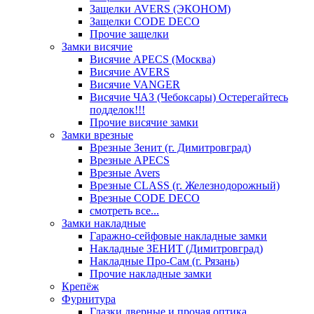
Защелки AVERS (ЭКОНОМ)
Защелки CODE DECO
Прочие защелки
Замки висячие
Висячие APECS (Москва)
Висячие AVERS
Висячие VANGER
Висячие ЧАЗ (Чебоксары) Остерегайтесь
подделок!!!
Прочие висячие замки
Замки врезные
Врезные Зенит (г. Димитровград)
Врезные APECS
Врезные Avers
Врезные CLASS (г. Железнодорожный)
Врезные CODE DECO
смотреть все...
Замки накладные
Гаражно-сейфовые накладные замки
Накладные ЗЕНИТ (Димитровград)
Накладные Про-Сам (г. Рязань)
Прочие накладные замки
Крепёж
Фурнитура
Глазки дверные и прочая оптика