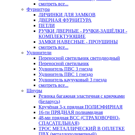
смотреть все...
Фурнитура
ЛИЧИНКИ ДЛЯ ЗАМКОВ
ДВЕРНАЯ ФУРНИТУРА
ПЕТЛИ
РУЧКИ ДВЕРНЫЕ - РУЧКИ-ЗАЩЁЛКИ -
КОМПЛЕКТУЮЩИЕ
ЗАМКИ НАВЕСНЫЕ - ПРОУШИНЫ
смотреть все...
Удлинители
Переносной светильник светодиодный
Переносной светильник
Удлинитель ПВС 3 гнезда
Удлинитель ПВС 1 гнездо
Удлинитель каучуковый 3 гнезда
смотреть все...
Шнуры
Резинка багажная эластичная с крючками
(Беларусь)
Кручёная 3-х прядная ПОЛИЭФИРНАЯ
16-ти ПРЯДНАЯ полиамидная
48-ми прядная ВСС (СТРАХОВОЧНО-
СПАСАТЕЛЬНАЯ)
ТРОС МЕТАЛЛИЧЕСКИЙ В ОПЛЕТКЕ
ПВХ (металлополимерный)