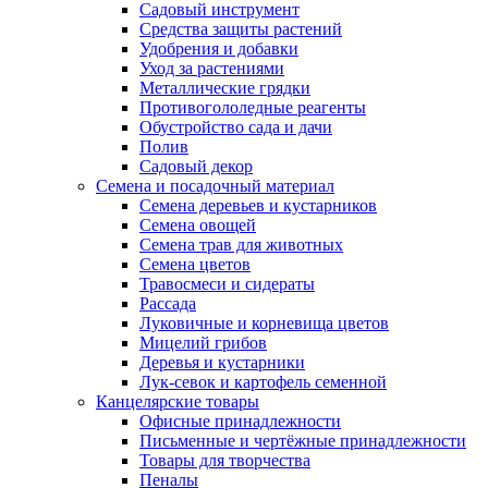
Садовый инструмент
Средства защиты растений
Удобрения и добавки
Уход за растениями
Металлические грядки
Противогололедные реагенты
Обустройство сада и дачи
Полив
Садовый декор
Семена и посадочный материал
Семена деревьев и кустарников
Семена овощей
Семена трав для животных
Семена цветов
Травосмеси и сидераты
Рассада
Луковичные и корневища цветов
Мицелий грибов
Деревья и кустарники
Лук-севок и картофель семенной
Канцелярские товары
Офисные принадлежности
Письменные и чертёжные принадлежности
Товары для творчества
Пеналы