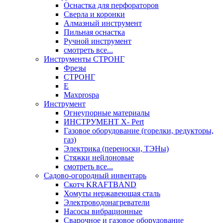
Оснастка для перфораторов
Сверла и коронки
Алмазный инструмент
Пильная оснастка
Ручной инструмент
смотреть все...
Инструменты СТРОНГ
Фрезы
СТРОНГ
Е
Maxprospa
Инструмент
Огнеупорные материалы
ИНСТРУМЕНТ X- Pert
Газовое оборудование (горелки, редукторы,
газ)
Электрика (переноски, ТЭНы)
Стяжки нейлоновые
смотреть все...
Садово-огородный инвентарь
Скотч KRAFTBAND
Хомуты нержавеющая сталь
Электроводонагреватели
Насосы вибрационные
Сварочное и газовое оборудование