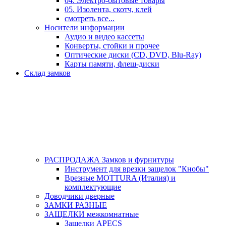
04. Электро-бытовые товары
05. Изолента, скотч, клей
смотреть все...
Носители информации
Аудио и видео кассеты
Конверты, стойки и прочее
Оптические диски (CD, DVD, Blu-Ray)
Карты памяти, флеш-диски
Склад замков
РАСПРОДАЖА Замков и фурнитуры
Инструмент для врезки защелок "Кнобы"
Врезные MOTTURA (Италия) и
комплектующие
Доводчики дверные
ЗАМКИ РАЗНЫЕ
ЗАЩЕЛКИ межкомнатные
Защелки APECS