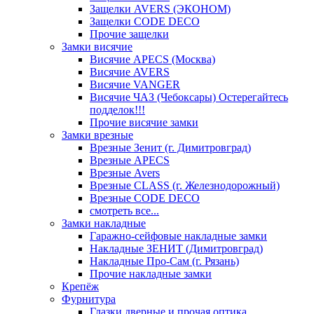
Защелки AVERS (ЭКОНОМ)
Защелки CODE DECO
Прочие защелки
Замки висячие
Висячие APECS (Москва)
Висячие AVERS
Висячие VANGER
Висячие ЧАЗ (Чебоксары) Остерегайтесь
подделок!!!
Прочие висячие замки
Замки врезные
Врезные Зенит (г. Димитровград)
Врезные APECS
Врезные Avers
Врезные CLASS (г. Железнодорожный)
Врезные CODE DECO
смотреть все...
Замки накладные
Гаражно-сейфовые накладные замки
Накладные ЗЕНИТ (Димитровград)
Накладные Про-Сам (г. Рязань)
Прочие накладные замки
Крепёж
Фурнитура
Глазки дверные и прочая оптика