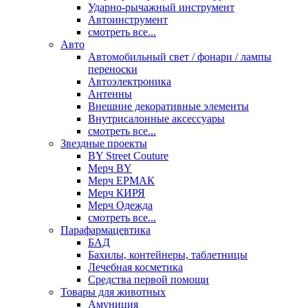
Ударно-рычажный инструмент
Автоинструмент
смотреть все...
Авто
Автомобильный свет / фонари / лампы
переноски
Автоэлектроника
Антенны
Внешние декоративные элементы
Внутрисалонные аксессуары
смотреть все...
Звездные проекты
BY Street Couture
Мерч BY
Мерч ЕРМАК
Мерч КИРЯ
Мерч Одежда
смотреть все...
Парафармацевтика
БАД
Бахилы, контейнеры, таблетницы
Лечебная косметика
Средства первой помощи
Товары для животных
Амуниция