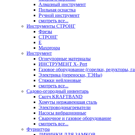
Алмазный инструмент
Пильная оснастка
Ручной инструмент
смотреть все...
Инструменты СТРОНГ
Фрезы
СТРОНГ
Е
Maxprospa
Инструмент
Огнеупорные материалы
ИНСТРУМЕНТ X- Pert
Газовое оборудование (горелки, редукторы, га
Электрика (переноски, ТЭНы)
Стяжки нейлоновые
смотреть все...
Садово-огородный инвентарь
Скотч KRAFTBAND
Хомуты нержавеющая сталь
Электроводонагреватели
Насосы вибрационные
Сварочное и газовое оборудование
смотреть все...
Фурнитура
ЛИЧИНКИ ДЛЯ ЗАМКОВ