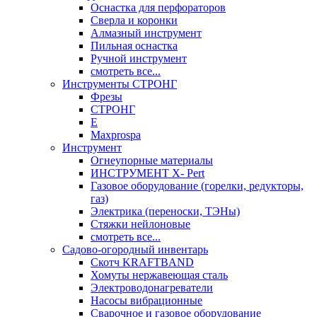
Оснастка для перфораторов
Сверла и коронки
Алмазный инструмент
Пильная оснастка
Ручной инструмент
смотреть все...
Инструменты СТРОНГ
Фрезы
СТРОНГ
Е
Maxprospa
Инструмент
Огнеупорные материалы
ИНСТРУМЕНТ X- Pert
Газовое оборудование (горелки, редукторы,
газ)
Электрика (переноски, ТЭНы)
Стяжки нейлоновые
смотреть все...
Садово-огородный инвентарь
Скотч KRAFTBAND
Хомуты нержавеющая сталь
Электроводонагреватели
Насосы вибрационные
Сварочное и газовое оборудование