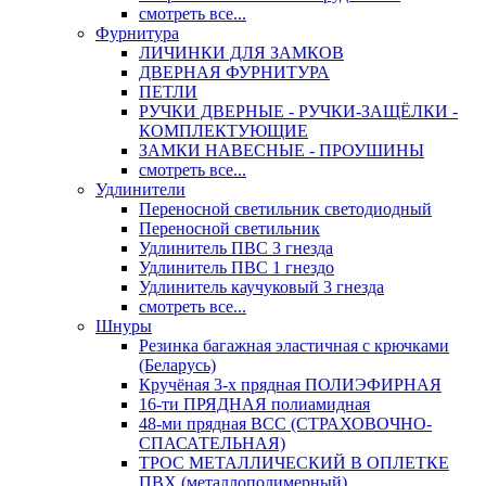
смотреть все...
Фурнитура
ЛИЧИНКИ ДЛЯ ЗАМКОВ
ДВЕРНАЯ ФУРНИТУРА
ПЕТЛИ
РУЧКИ ДВЕРНЫЕ - РУЧКИ-ЗАЩЁЛКИ -
КОМПЛЕКТУЮЩИЕ
ЗАМКИ НАВЕСНЫЕ - ПРОУШИНЫ
смотреть все...
Удлинители
Переносной светильник светодиодный
Переносной светильник
Удлинитель ПВС 3 гнезда
Удлинитель ПВС 1 гнездо
Удлинитель каучуковый 3 гнезда
смотреть все...
Шнуры
Резинка багажная эластичная с крючками
(Беларусь)
Кручёная 3-х прядная ПОЛИЭФИРНАЯ
16-ти ПРЯДНАЯ полиамидная
48-ми прядная ВСС (СТРАХОВОЧНО-
СПАСАТЕЛЬНАЯ)
ТРОС МЕТАЛЛИЧЕСКИЙ В ОПЛЕТКЕ
ПВХ (металлополимерный)