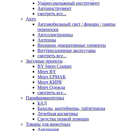
Ударно-рычажный инструмент
Автоинструмент
смотреть все...
Авто
Автомобильный свет / фонари / лампы
переноски
Автоэлектроника
Антенны
Внешние декоративные элементы
Внутрисалонные аксессуары
смотреть все...
Звездные проекты
BY Street Couture
Мерч BY
Мерч ЕРМАК
Мерч КИРЯ
Мерч Одежда
смотреть все...
Парафармацевтика
БАД
Бахилы, контейнеры, таблетницы
Лечебная косметика
Средства первой помощи
Товары для животных
Амуниция