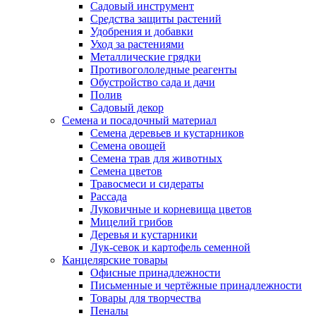
Садовый инструмент
Средства защиты растений
Удобрения и добавки
Уход за растениями
Металлические грядки
Противогололедные реагенты
Обустройство сада и дачи
Полив
Садовый декор
Семена и посадочный материал
Семена деревьев и кустарников
Семена овощей
Семена трав для животных
Семена цветов
Травосмеси и сидераты
Рассада
Луковичные и корневища цветов
Мицелий грибов
Деревья и кустарники
Лук-севок и картофель семенной
Канцелярские товары
Офисные принадлежности
Письменные и чертёжные принадлежности
Товары для творчества
Пеналы