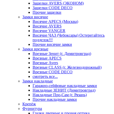
Защелки AVERS (ЭКОНОМ)
Защелки CODE DECO
Прочие защелки
Замки висячие
Висячие APECS (Москва)
Висячие AVERS
Висячие VANGER
Висячие ЧАЗ (Чебоксары) Остерегайтесь
подделок!!!
Прочие висячие замки
Замки врезные
Врезные Зенит (г. Димитровград)
Врезные APECS
Врезные Avers
Врезные CLASS (г. Железнодорожный)
Врезные CODE DECO
смотреть все...
Замки накладные
Гаражно-сейфовые накладные замки
Накладные ЗЕНИТ (Димитровград)
Накладные Про-Сам (г. Рязань)
Прочие накладные замки
Крепёж
Фурнитура
Глазки дверные и прочая оптика