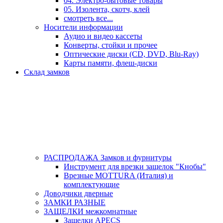
04. Электро-бытовые товары
05. Изолента, скотч, клей
смотреть все...
Носители информации
Аудио и видео кассеты
Конверты, стойки и прочее
Оптические диски (CD, DVD, Blu-Ray)
Карты памяти, флеш-диски
Склад замков
РАСПРОДАЖА Замков и фурнитуры
Инструмент для врезки защелок "Кнобы"
Врезные MOTTURA (Италия) и
комплектующие
Доводчики дверные
ЗАМКИ РАЗНЫЕ
ЗАЩЕЛКИ межкомнатные
Защелки APECS