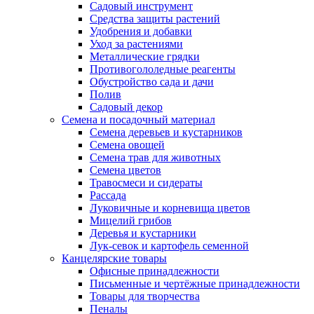
Садовый инструмент
Средства защиты растений
Удобрения и добавки
Уход за растениями
Металлические грядки
Противогололедные реагенты
Обустройство сада и дачи
Полив
Садовый декор
Семена и посадочный материал
Семена деревьев и кустарников
Семена овощей
Семена трав для животных
Семена цветов
Травосмеси и сидераты
Рассада
Луковичные и корневища цветов
Мицелий грибов
Деревья и кустарники
Лук-севок и картофель семенной
Канцелярские товары
Офисные принадлежности
Письменные и чертёжные принадлежности
Товары для творчества
Пеналы