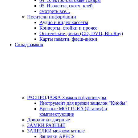
04. Электро-бытовые товары
05. Изолента, скотч, клей
смотреть все...
Носители информации
Аудио и видео кассеты
Конверты, стойки и прочее
Оптические диски (CD, DVD, Blu-Ray)
Карты памяти, флеш-диски
Склад замков
РАСПРОДАЖА Замков и фурнитуры
Инструмент для врезки защелок "Кнобы"
Врезные MOTTURA (Италия) и
комплектующие
Доводчики дверные
ЗАМКИ РАЗНЫЕ
ЗАЩЕЛКИ межкомнатные
Защелки APECS