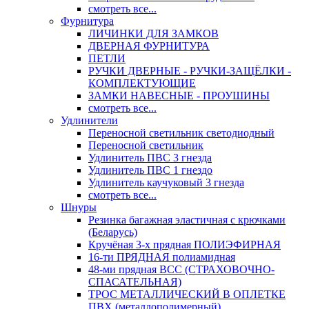
смотреть все...
Фурнитура
ЛИЧИНКИ ДЛЯ ЗАМКОВ
ДВЕРНАЯ ФУРНИТУРА
ПЕТЛИ
РУЧКИ ДВЕРНЫЕ - РУЧКИ-ЗАЩЁЛКИ -
КОМПЛЕКТУЮЩИЕ
ЗАМКИ НАВЕСНЫЕ - ПРОУШИНЫ
смотреть все...
Удлинители
Переносной светильник светодиодный
Переносной светильник
Удлинитель ПВС 3 гнезда
Удлинитель ПВС 1 гнездо
Удлинитель каучуковый 3 гнезда
смотреть все...
Шнуры
Резинка багажная эластичная с крючками
(Беларусь)
Кручёная 3-х прядная ПОЛИЭФИРНАЯ
16-ти ПРЯДНАЯ полиамидная
48-ми прядная ВСС (СТРАХОВОЧНО-
СПАСАТЕЛЬНАЯ)
ТРОС МЕТАЛЛИЧЕСКИЙ В ОПЛЕТКЕ
ПВХ (металлополимерный)