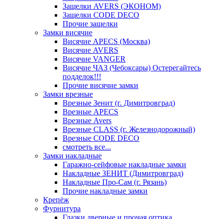
Защелки AVERS (ЭКОНОМ)
Защелки CODE DECO
Прочие защелки
Замки висячие
Висячие APECS (Москва)
Висячие AVERS
Висячие VANGER
Висячие ЧАЗ (Чебоксары) Остерегайтесь
подделок!!!
Прочие висячие замки
Замки врезные
Врезные Зенит (г. Димитровград)
Врезные APECS
Врезные Avers
Врезные CLASS (г. Железнодорожный)
Врезные CODE DECO
смотреть все...
Замки накладные
Гаражно-сейфовые накладные замки
Накладные ЗЕНИТ (Димитровград)
Накладные Про-Сам (г. Рязань)
Прочие накладные замки
Крепёж
Фурнитура
Глазки дверные и прочая оптика