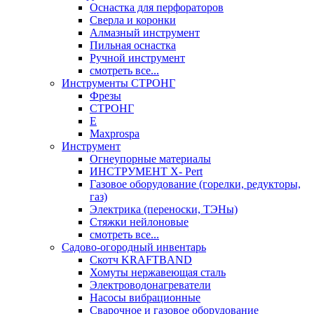
Оснастка для перфораторов
Сверла и коронки
Алмазный инструмент
Пильная оснастка
Ручной инструмент
смотреть все...
Инструменты СТРОНГ
Фрезы
СТРОНГ
Е
Maxprospa
Инструмент
Огнеупорные материалы
ИНСТРУМЕНТ X- Pert
Газовое оборудование (горелки, редукторы,
газ)
Электрика (переноски, ТЭНы)
Стяжки нейлоновые
смотреть все...
Садово-огородный инвентарь
Скотч KRAFTBAND
Хомуты нержавеющая сталь
Электроводонагреватели
Насосы вибрационные
Сварочное и газовое оборудование