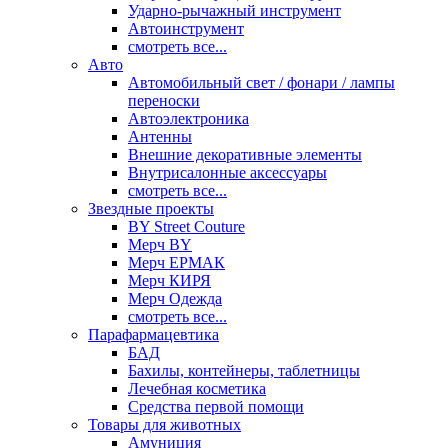
Ударно-рычажный инструмент
Автоинструмент
смотреть все...
Авто
Автомобильный свет / фонари / лампы
переноски
Автоэлектроника
Антенны
Внешние декоративные элементы
Внутрисалонные аксессуары
смотреть все...
Звездные проекты
BY Street Couture
Мерч BY
Мерч ЕРМАК
Мерч КИРЯ
Мерч Одежда
смотреть все...
Парафармацевтика
БАД
Бахилы, контейнеры, таблетницы
Лечебная косметика
Средства первой помощи
Товары для животных
Амуниция