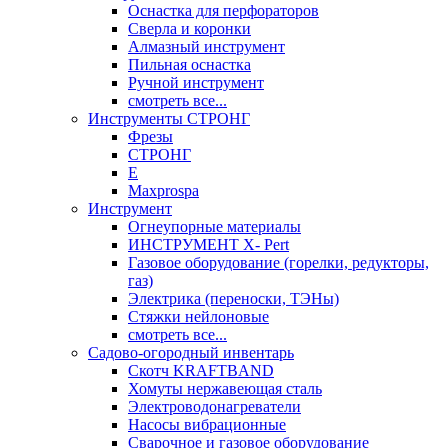
Оснастка для перфораторов
Сверла и коронки
Алмазный инструмент
Пильная оснастка
Ручной инструмент
смотреть все...
Инструменты СТРОНГ
Фрезы
СТРОНГ
Е
Maxprospa
Инструмент
Огнеупорные материалы
ИНСТРУМЕНТ X- Pert
Газовое оборудование (горелки, редукторы,
газ)
Электрика (переноски, ТЭНы)
Стяжки нейлоновые
смотреть все...
Садово-огородный инвентарь
Скотч KRAFTBAND
Хомуты нержавеющая сталь
Электроводонагреватели
Насосы вибрационные
Сварочное и газовое оборудование