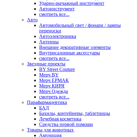
Ударно-рычажный инструмент
Автоинструмент
смотреть все...
Авто
Автомобильный свет / фонари / лампы
переноски
Автоэлектроника
Антенны
Внешние декоративные элементы
Внутрисалонные аксессуары
смотреть все...
Звездные проекты
BY Street Couture
Мерч BY
Мерч ЕРМАК
Мерч КИРЯ
Мерч Одежда
смотреть все...
Парафармацевтика
БАД
Бахилы, контейнеры, таблетницы
Лечебная косметика
Средства первой помощи
Товары для животных
Амуниция