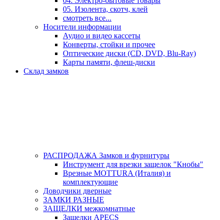
04. Электро-бытовые товары
05. Изолента, скотч, клей
смотреть все...
Носители информации
Аудио и видео кассеты
Конверты, стойки и прочее
Оптические диски (CD, DVD, Blu-Ray)
Карты памяти, флеш-диски
Склад замков
РАСПРОДАЖА Замков и фурнитуры
Инструмент для врезки защелок "Кнобы"
Врезные MOTTURA (Италия) и
комплектующие
Доводчики дверные
ЗАМКИ РАЗНЫЕ
ЗАЩЕЛКИ межкомнатные
Защелки APECS