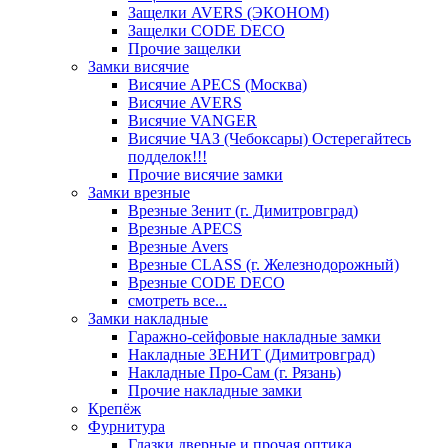
Защелки AVERS (ЭКОНОМ)
Защелки CODE DECO
Прочие защелки
Замки висячие
Висячие APECS (Москва)
Висячие AVERS
Висячие VANGER
Висячие ЧАЗ (Чебоксары) Остерегайтесь
подделок!!!
Прочие висячие замки
Замки врезные
Врезные Зенит (г. Димитровград)
Врезные APECS
Врезные Avers
Врезные CLASS (г. Железнодорожный)
Врезные CODE DECO
смотреть все...
Замки накладные
Гаражно-сейфовые накладные замки
Накладные ЗЕНИТ (Димитровград)
Накладные Про-Сам (г. Рязань)
Прочие накладные замки
Крепёж
Фурнитура
Глазки дверные и прочая оптика