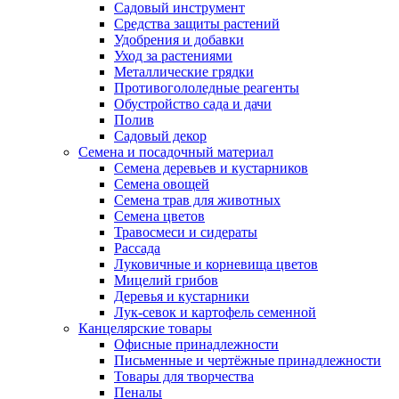
Садовый инструмент
Средства защиты растений
Удобрения и добавки
Уход за растениями
Металлические грядки
Противогололедные реагенты
Обустройство сада и дачи
Полив
Садовый декор
Семена и посадочный материал
Семена деревьев и кустарников
Семена овощей
Семена трав для животных
Семена цветов
Травосмеси и сидераты
Рассада
Луковичные и корневища цветов
Мицелий грибов
Деревья и кустарники
Лук-севок и картофель семенной
Канцелярские товары
Офисные принадлежности
Письменные и чертёжные принадлежности
Товары для творчества
Пеналы