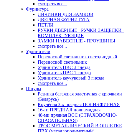
смотреть все...
Фурнитура
ЛИЧИНКИ ДЛЯ ЗАМКОВ
ДВЕРНАЯ ФУРНИТУРА
ПЕТЛИ
РУЧКИ ДВЕРНЫЕ - РУЧКИ-ЗАЩЁЛКИ -
КОМПЛЕКТУЮЩИЕ
ЗАМКИ НАВЕСНЫЕ - ПРОУШИНЫ
смотреть все...
Удлинители
Переносной светильник светодиодный
Переносной светильник
Удлинитель ПВС 3 гнезда
Удлинитель ПВС 1 гнездо
Удлинитель каучуковый 3 гнезда
смотреть все...
Шнуры
Резинка багажная эластичная с крючками
(Беларусь)
Кручёная 3-х прядная ПОЛИЭФИРНАЯ
16-ти ПРЯДНАЯ полиамидная
48-ми прядная ВСС (СТРАХОВОЧНО-
СПАСАТЕЛЬНАЯ)
ТРОС МЕТАЛЛИЧЕСКИЙ В ОПЛЕТКЕ
ПВХ (металлополимерный)