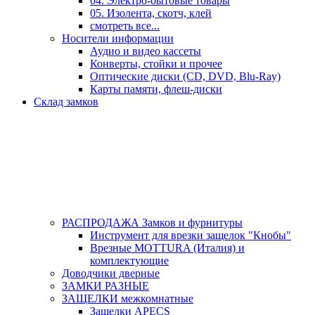
04. Электро-бытовые товары
05. Изолента, скотч, клей
смотреть все...
Носители информации
Аудио и видео кассеты
Конверты, стойки и прочее
Оптические диски (CD, DVD, Blu-Ray)
Карты памяти, флеш-диски
Склад замков
РАСПРОДАЖА Замков и фурнитуры
Инструмент для врезки защелок "Кнобы"
Врезные MOTTURA (Италия) и
комплектующие
Доводчики дверные
ЗАМКИ РАЗНЫЕ
ЗАЩЕЛКИ межкомнатные
Защелки APECS