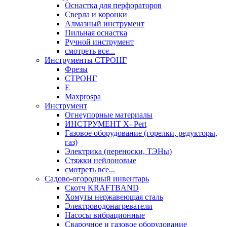
Оснастка для перфораторов
Сверла и коронки
Алмазный инструмент
Пильная оснастка
Ручной инструмент
смотреть все...
Инструменты СТРОНГ
Фрезы
СТРОНГ
Е
Maxprospa
Инструмент
Огнеупорные материалы
ИНСТРУМЕНТ X- Pert
Газовое оборудование (горелки, редукторы,
газ)
Электрика (переноски, ТЭНы)
Стяжки нейлоновые
смотреть все...
Садово-огородный инвентарь
Скотч KRAFTBAND
Хомуты нержавеющая сталь
Электроводонагреватели
Насосы вибрационные
Сварочное и газовое оборудование