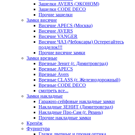
Защелки AVERS (ЭКОНОМ)
Защелки CODE DECO
Прочие защелки
Замки висячие
Висячие APECS (Москва)
Висячие AVERS
Висячие VANGER
Висячие ЧАЗ (Чебоксары) Остерегайтесь
подделок!!!
Прочие висячие замки
Замки врезные
Врезные Зенит (г. Димитровград)
Врезные APECS
Врезные Avers
Врезные CLASS (г. Железнодорожный)
Врезные CODE DECO
смотреть все...
Замки накладные
Гаражно-сейфовые накладные замки
Накладные ЗЕНИТ (Димитровград)
Накладные Про-Сам (г. Рязань)
Прочие накладные замки
Крепёж
Фурнитура
Глазки дверные и прочая оптика