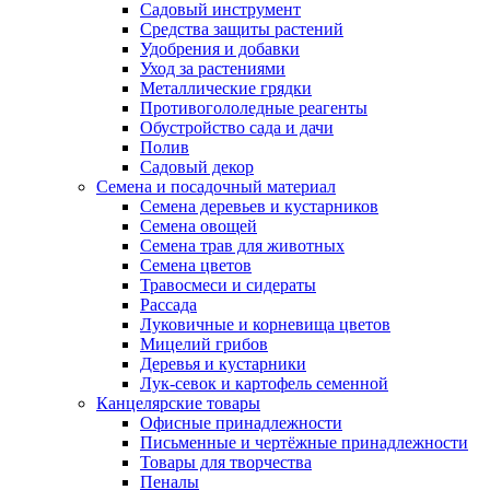
Садовый инструмент
Средства защиты растений
Удобрения и добавки
Уход за растениями
Металлические грядки
Противогололедные реагенты
Обустройство сада и дачи
Полив
Садовый декор
Семена и посадочный материал
Семена деревьев и кустарников
Семена овощей
Семена трав для животных
Семена цветов
Травосмеси и сидераты
Рассада
Луковичные и корневища цветов
Мицелий грибов
Деревья и кустарники
Лук-севок и картофель семенной
Канцелярские товары
Офисные принадлежности
Письменные и чертёжные принадлежности
Товары для творчества
Пеналы