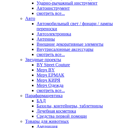
Ударно-рычажный инструмент
Автоинструмент
смотреть все...
Авто
Автомобильный свет / фонари / лампы
переноски
Автоэлектроника
Антенны
Внешние декоративные элементы
Внутрисалонные аксессуары
смотреть все...
Звездные проекты
BY Street Couture
Мерч BY
Мерч ЕРМАК
Мерч КИРЯ
Мерч Одежда
смотреть все...
Парафармацевтика
БАД
Бахилы, контейнеры, таблетницы
Лечебная косметика
Средства первой помощи
Товары для животных
Амуниция