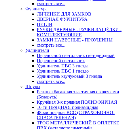
смотреть все...
Фурнитура
ЛИЧИНКИ ДЛЯ ЗАМКОВ
ДВЕРНАЯ ФУРНИТУРА
ПЕТЛИ
РУЧКИ ДВЕРНЫЕ - РУЧКИ-ЗАЩЁЛКИ -
КОМПЛЕКТУЮЩИЕ
ЗАМКИ НАВЕСНЫЕ - ПРОУШИНЫ
смотреть все...
Удлинители
Переносной светильник светодиодный
Переносной светильник
Удлинитель ПВС 3 гнезда
Удлинитель ПВС 1 гнездо
Удлинитель каучуковый 3 гнезда
смотреть все...
Шнуры
Резинка багажная эластичная с крючками
(Беларусь)
Кручёная 3-х прядная ПОЛИЭФИРНАЯ
16-ти ПРЯДНАЯ полиамидная
48-ми прядная ВСС (СТРАХОВОЧНО-
СПАСАТЕЛЬНАЯ)
ТРОС МЕТАЛЛИЧЕСКИЙ В ОПЛЕТКЕ
ПВХ (металлополимерный)