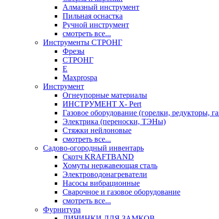
Алмазный инструмент
Пильная оснастка
Ручной инструмент
смотреть все...
Инструменты СТРОНГ
Фрезы
СТРОНГ
Е
Maxprospa
Инструмент
Огнеупорные материалы
ИНСТРУМЕНТ X- Pert
Газовое оборудование (горелки, редукторы, га
Электрика (переноски, ТЭНы)
Стяжки нейлоновые
смотреть все...
Садово-огородный инвентарь
Скотч KRAFTBAND
Хомуты нержавеющая сталь
Электроводонагреватели
Насосы вибрационные
Сварочное и газовое оборудование
смотреть все...
Фурнитура
ЛИЧИНКИ ДЛЯ ЗАМКОВ