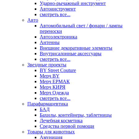
Ударно-рычажный инструмент
Автоинструмент
смотреть все...
Авто
Автомобильный свет / фонари / лампы
переноски
Автоэлектроника
Антенны
Внешние декоративные элементы
Внутрисалонные аксессуары
смотреть все...
Звездные проекты
BY Street Couture
Мерч BY
Мерч ЕРМАК
Мерч КИРЯ
Мерч Одежда
смотреть все...
Парафармацевтика
БАД
Бахилы, контейнеры, таблетницы
Лечебная косметика
Средства первой помощи
Товары для животных
Амуниция