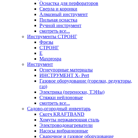
Оснастка для перфораторов
Сверла и коронки
Алмазный инструмент
Пильная оснастка
Ручной инструмент
смотреть все...
Инструменты СТРОНГ
Фрезы
СТРОНГ
Е
Maxprospa
Инструмент
Огнеупорные материалы
ИНСТРУМЕНТ X- Pert
Газовое оборудование (горелки, редукторы,
газ)
Электрика (переноски, ТЭНы)
Стяжки нейлоновые
смотреть все...
Садово-огородный инвентарь
Скотч KRAFTBAND
Хомуты нержавеющая сталь
Электроводонагреватели
Насосы вибрационные
Сварочное и газовое оборудование