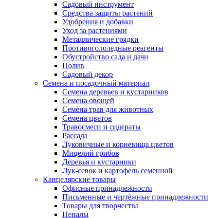
Садовый инструмент
Средства защиты растений
Удобрения и добавки
Уход за растениями
Металлические грядки
Противогололедные реагенты
Обустройство сада и дачи
Полив
Садовый декор
Семена и посадочный материал
Семена деревьев и кустарников
Семена овощей
Семена трав для животных
Семена цветов
Травосмеси и сидераты
Рассада
Луковичные и корневища цветов
Мицелий грибов
Деревья и кустарники
Лук-севок и картофель семенной
Канцелярские товары
Офисные принадлежности
Письменные и чертёжные принадлежности
Товары для творчества
Пеналы