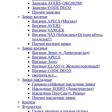
Защелки AVERS (ЭКОНОМ)
Защелки CODE DECO
Прочие защелки
Замки висячие
Висячие APECS (Москва)
Висячие AVERS
Висячие VANGER
Висячие ЧАЗ (Чебоксары) Остерегайтесь
подделок!!!
Прочие висячие замки
Замки врезные
Врезные Зенит (г. Димитровград)
Врезные APECS
Врезные Avers
Врезные CLASS (г. Железнодорожный)
Врезные CODE DECO
смотреть все...
Замки накладные
Гаражно-сейфовые накладные замки
Накладные ЗЕНИТ (Димитровград)
Накладные Про-Сам (г. Рязань)
Прочие накладные замки
Крепёж
Фурнитура
Глазки дверные и прочая оптика