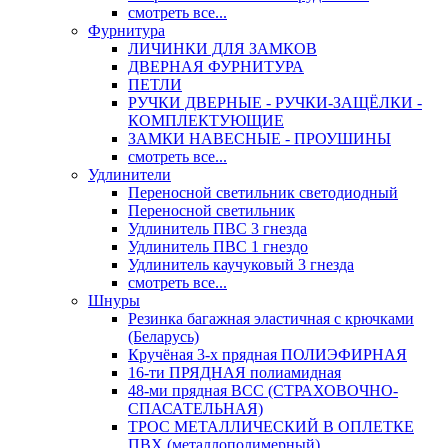
смотреть все...
Фурнитура
ЛИЧИНКИ ДЛЯ ЗАМКОВ
ДВЕРНАЯ ФУРНИТУРА
ПЕТЛИ
РУЧКИ ДВЕРНЫЕ - РУЧКИ-ЗАЩЁЛКИ -
КОМПЛЕКТУЮЩИЕ
ЗАМКИ НАВЕСНЫЕ - ПРОУШИНЫ
смотреть все...
Удлинители
Переносной светильник светодиодный
Переносной светильник
Удлинитель ПВС 3 гнезда
Удлинитель ПВС 1 гнездо
Удлинитель каучуковый 3 гнезда
смотреть все...
Шнуры
Резинка багажная эластичная с крючками
(Беларусь)
Кручёная 3-х прядная ПОЛИЭФИРНАЯ
16-ти ПРЯДНАЯ полиамидная
48-ми прядная ВСС (СТРАХОВОЧНО-
СПАСАТЕЛЬНАЯ)
ТРОС МЕТАЛЛИЧЕСКИЙ В ОПЛЕТКЕ
ПВХ (металлополимерный)