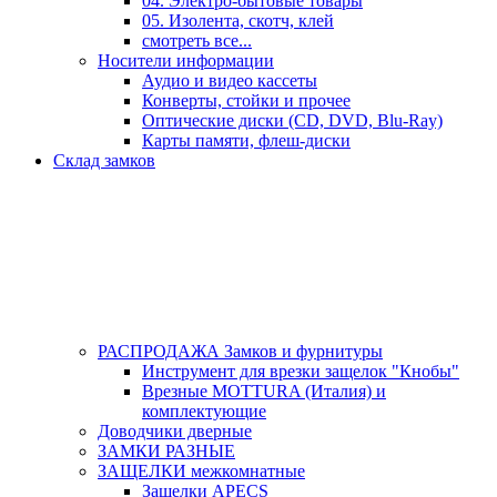
04. Электро-бытовые товары
05. Изолента, скотч, клей
смотреть все...
Носители информации
Аудио и видео кассеты
Конверты, стойки и прочее
Оптические диски (CD, DVD, Blu-Ray)
Карты памяти, флеш-диски
Склад замков
РАСПРОДАЖА Замков и фурнитуры
Инструмент для врезки защелок "Кнобы"
Врезные MOTTURA (Италия) и
комплектующие
Доводчики дверные
ЗАМКИ РАЗНЫЕ
ЗАЩЕЛКИ межкомнатные
Защелки APECS